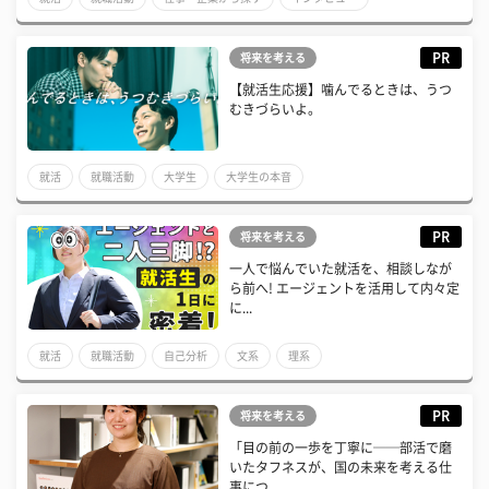
先輩ロールモデル
PR
将来を考える
【就活生応援】噛んでるときは、うつ
むきづらいよ。
就活
就職活動
大学生
大学生の本音
PR
将来を考える
一人で悩んでいた就活を、相談しなが
ら前へ! エージェントを活用して内々定
に...
就活
就職活動
自己分析
文系
理系
PR
将来を考える
「目の前の一歩を丁寧に──部活で磨
いたタフネスが、国の未来を考える仕
事につ...