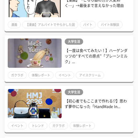
【漫画】「こちら器の方が大変熱
く…」→最後まで言えなかった理由
漫画
【漫画】アルバイトでやらかした話
バイト
バイト体験談
大学生活
【一度は食べてみたい！】ハーゲンダ
ッツの“すべての原点”「プレーンミル
ク」...
ガクラボ
体験レポート
イベント
アイスクリーム
大学生活
【初心者でもここまで作れる!?】思わ
ず夢中になった「HandMade In...
イベント
トレンド
ガクラボ
体験レポート