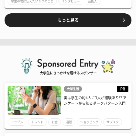
学生の君に伝えたい３つのこと
インタビュー
芸能人
サイン入りチェキ
映画
著名人チェキ
会員特典
もっと見る
大学生にきっかけを届けるスポンサー
PR
大学生活
実は学生の約4人に3人が経験あり!? ア
ンケートから知るダークパターン入門
トラブル
トレンド
お金
通販
ショッピング
サブスク
調査
アンケート
大学生