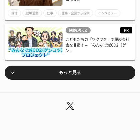
就活
就職活動
仕事
仕事・企業から探す
インタビュー
先輩ロールモデル
PR
将来を考える
こどもたちの「ワクワク」で脱炭素社
会を目指す – 「みんなで減CO2（ゲ
ン...
もっと見る