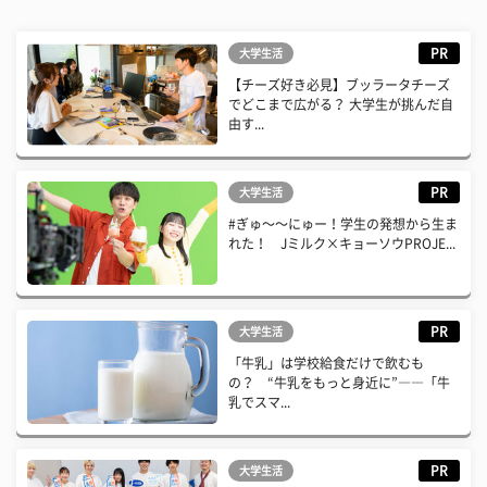
PR
大学生活
【チーズ好き必見】ブッラータチーズ
でどこまで広がる？ 大学生が挑んだ自
由す...
PR
大学生活
#ぎゅ〜〜にゅー！学生の発想から生ま
れた！ Jミルク×キョーソウPROJE...
PR
大学生活
「牛乳」は学校給食だけで飲むも
の？ “牛乳をもっと身近に”――「牛
乳でスマ...
PR
大学生活