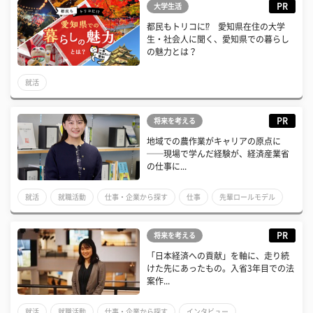
PR
大学生活
都民もトリコに⁉ 愛知県在住の大学
生・社会人に聞く、愛知県での暮らし
の魅力とは？
就活
PR
将来を考える
地域での農作業がキャリアの原点に
──現場で学んだ経験が、経済産業省
の仕事に...
就活
就職活動
仕事・企業から探す
仕事
先輩ロールモデル
PR
将来を考える
「日本経済への貢献」を軸に、走り続
けた先にあったもの。入省3年目での法
案作...
就活
就職活動
仕事・企業から探す
インタビュー