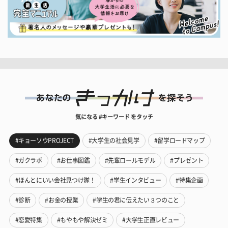
気になる #キーワード をタッチ
#キョーソウPROJECT
#大学生の社会見学
#留学ロードマップ
#ガクラボ
#お仕事図鑑
#先輩ロールモデル
#プレゼント
#ほんとにいい会社見つけ隊！
#学生インタビュー
#特集企画
#診断
#お金の授業
#学生の君に伝えたい３つのこと
#恋愛特集
#もやもや解決ゼミ
#大学生正直レビュー