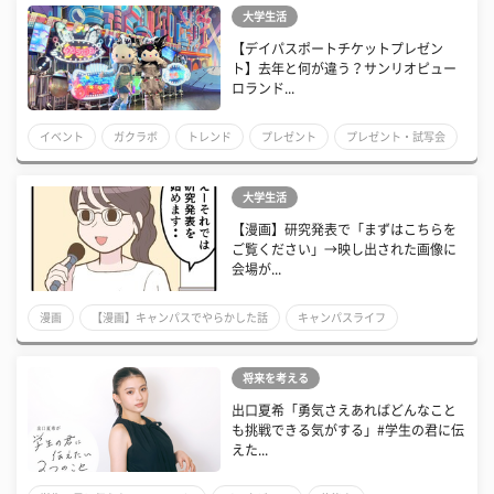
大学生活
【デイパスポートチケットプレゼン
ト】去年と何が違う？サンリオピュー
ロランド...
イベント
ガクラボ
トレンド
プレゼント
プレゼント・試写会
大学生活
【漫画】研究発表で「まずはこちらを
ご覧ください」→映し出された画像に
会場が...
漫画
【漫画】キャンパスでやらかした話
キャンパスライフ
キャンパス
将来を考える
出口夏希「勇気さえあればどんなこと
も挑戦できる気がする」#学生の君に伝
えた...