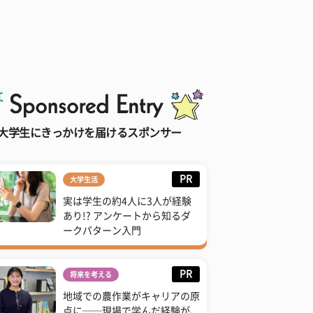
大学生にきっかけを届けるスポンサー
PR
大学生活
実は学生の約4人に3人が経験
あり!? アンケートから知るダ
ークパターン入門
PR
将来を考える
地域での農作業がキャリアの原
点に──現場で学んだ経験が、