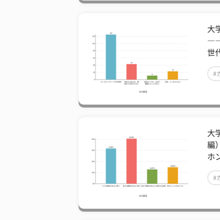
大
―
世
#
大
編
ホ
#