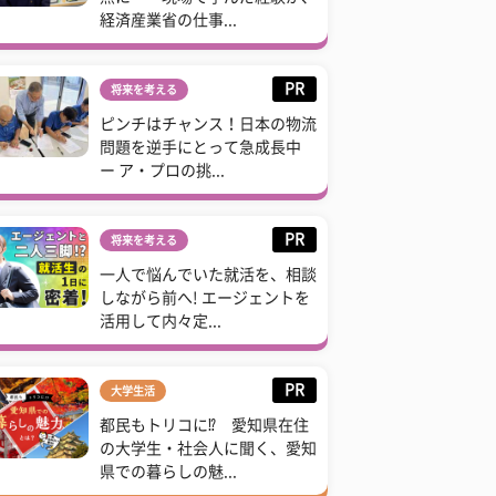
経済産業省の仕事...
PR
将来を考える
ピンチはチャンス！日本の物流
問題を逆手にとって急成長中
ー ア・プロの挑...
PR
将来を考える
一人で悩んでいた就活を、相談
しながら前へ! エージェントを
活用して内々定...
PR
大学生活
都民もトリコに⁉ 愛知県在住
の大学生・社会人に聞く、愛知
県での暮らしの魅...