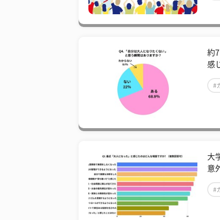
約
感
#
大
意
#