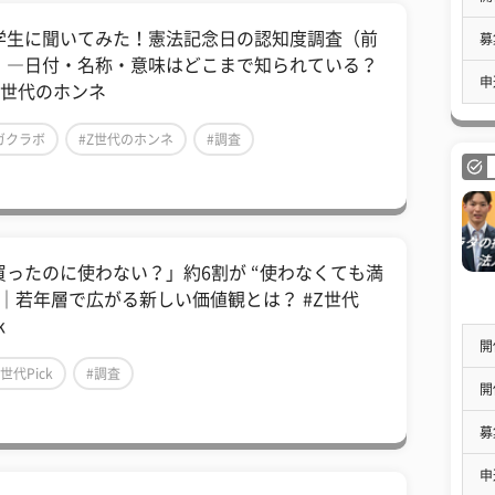
学生に聞いてみた！憲法記念日の認知度調査（前
募
）―日付・名称・意味はどこまで知られている？
申
Z世代のホンネ
ガクラボ
#Z世代のホンネ
#調査
買ったのに使わない？」約6割が “使わなくても満
”｜若年層で広がる新しい価値観とは？ #Z世代
k
開
Z世代Pick
#調査
開
募
申