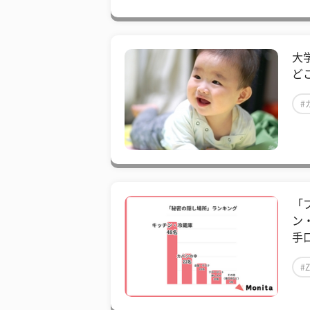
大
ど
#
「
ン
手口
#