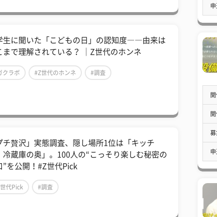
申
学生に聞いた「こどもの日」の認知度――由来は
こまで理解されている？ ｜Z世代のホンネ
ガクラボ
#Z世代のホンネ
#調査
開
開
募
プチ贅沢」実態調査、隠し場所1位は「キッチ
申
・冷蔵庫の奥」。100人の“こっそり楽しむ秘密の
”を公開！#Z世代Pick
Z世代Pick
#調査