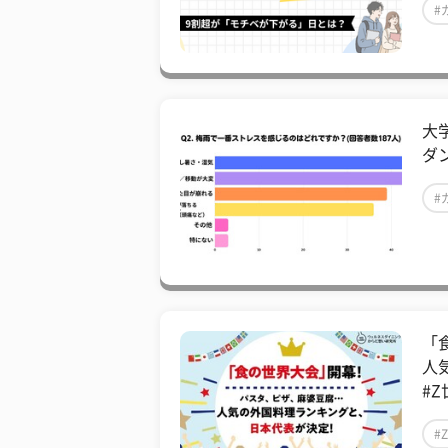
#
大
ダ
#
「
人
#Z
#