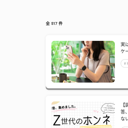
全
517
件
実
ケ
#
【
答
な