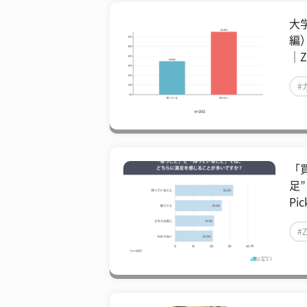
大
編
｜
#
「
足
Pic
#