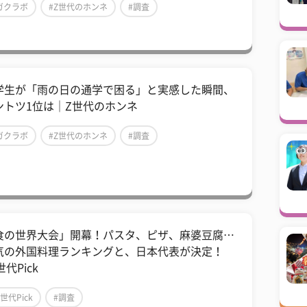
ガクラボ
#Z世代のホンネ
#調査
学生が「雨の日の通学で困る」と実感した瞬間、
ントツ1位は｜Z世代のホンネ
ガクラボ
#Z世代のホンネ
#調査
食の世界大会」開幕！パスタ、ピザ、麻婆豆腐…
気の外国料理ランキングと、日本代表が決定！
世代Pick
Z世代Pick
#調査