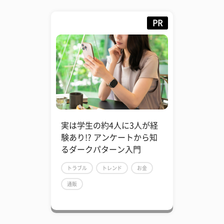
PR
実は学生の約4人に3人が経
験あり!? アンケートから知
るダークパターン入門
トラブル
トレンド
お金
通販