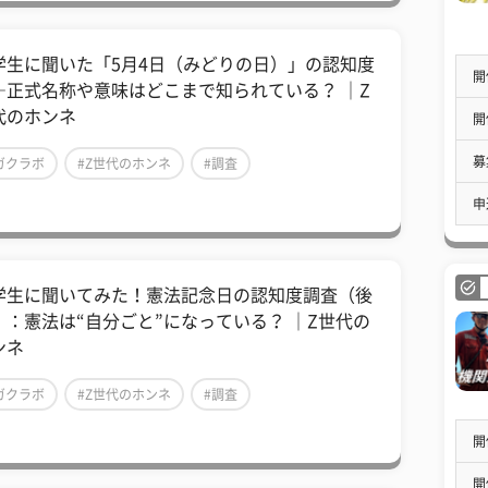
学生に聞いた「5月4日（みどりの日）」の認知度
開
―正式名称や意味はどこまで知られている？ ｜Z
代のホンネ
開
募
ガクラボ
#Z世代のホンネ
#調査
申
学生に聞いてみた！憲法記念日の認知度調査（後
）：憲法は“自分ごと”になっている？ ｜Z世代の
ンネ
ガクラボ
#Z世代のホンネ
#調査
開
開