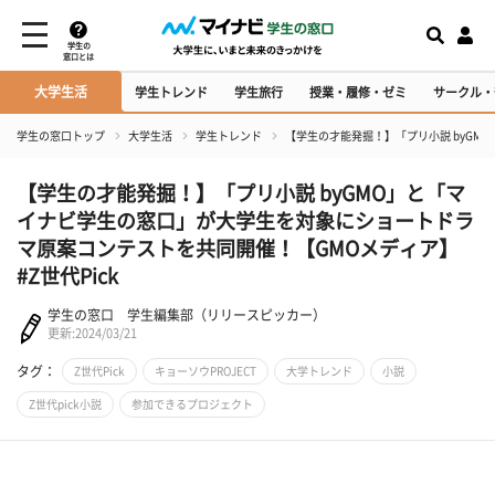
学生の
窓口とは
大学生活
学生トレンド
学生旅行
授業・履修・ゼミ
サークル・
学生の窓口トップ
大学生活
学生トレンド
【学生の才能発掘！】「プリ小説 byGM
【学生の才能発掘！】「プリ小説 byGMO」と「マ
イナビ学生の窓口」が大学生を対象にショートドラ
マ原案コンテストを共同開催！【GMOメディア】
#Z世代Pick
学生の窓口 学生編集部（リリースピッカー）
更新:2024/03/21
タグ：
Z世代Pick
キョーソウPROJECT
大学トレンド
小説
Z世代pick小説
参加できるプロジェクト