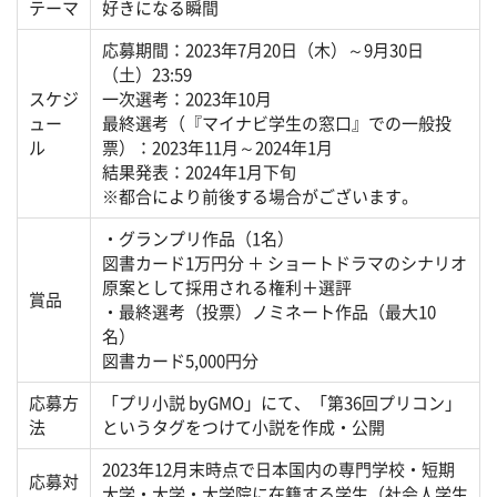
テーマ
好きになる瞬間
応募期間：2023年7月20日（木）～9月30日
（土）23:59
スケジ
一次選考：2023年10月
ュー
最終選考（『マイナビ学生の窓口』での一般投
ル
票）：2023年11月～2024年1月
結果発表：2024年1月下旬
※都合により前後する場合がございます。
・グランプリ作品（1名）
図書カード1万円分 ＋ ショートドラマのシナリオ
原案として採用される権利＋選評
賞品
・最終選考（投票）ノミネート作品（最大10
名）
図書カード5,000円分
応募方
「プリ小説 byGMO」にて、「第36回プリコン」
法
というタグをつけて小説を作成・公開
2023年12月末時点で日本国内の専門学校・短期
応募対
大学・大学・大学院に在籍する学生（社会人学生