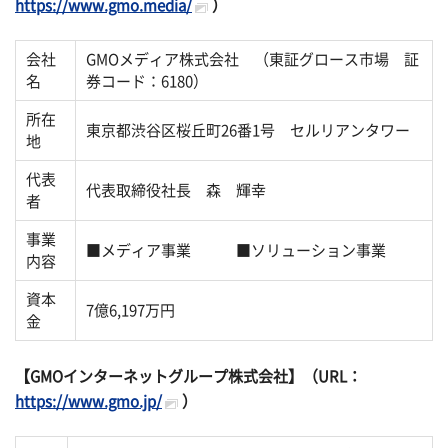
https://www.gmo.media/
）
会社
GMOメディア株式会社 （東証グロース市場 証
名
券コード：6180）
所在
東京都渋谷区桜丘町26番1号 セルリアンタワー
地
代表
代表取締役社長 森 輝幸
者
事業
■メディア事業 ■ソリューション事業
内容
資本
7億6,197万円
金
【GMOインターネットグループ株式会社】（URL：
https://www.gmo.jp/
）