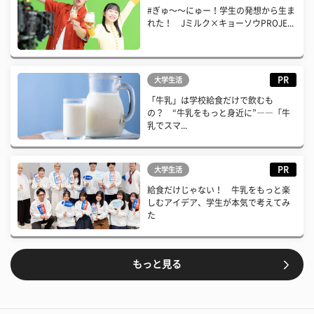
#ぎゅ〜〜にゅー！学生の発想から生ま
れた！ Jミルク×キョーソウPROJE...
PR
大学生活
「牛乳」は学校給食だけで飲むも
の？ “牛乳をもっと身近に”――「牛
乳でスマ...
PR
大学生活
給食だけじゃない！ 牛乳をもっと楽
しむアイデア、学生が本気で考えてみ
た
もっと見る