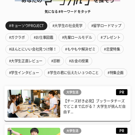
気になる #キーワード をタッチ
#キョーソウPROJECT
#大学生の社会見学
#留学ロードマップ
#ガクラボ
#お仕事図鑑
#先輩ロールモデル
#プレゼント
#ほんとにいい会社見つけ隊！
#もやもや解決ゼミ
#恋愛特集
#大学生正直レビュー
#診断
#お金の授業
#学生インタビュー
#学生の君に伝えたい３つのこと
#特集企画
PR
大学生活
【チーズ好き必見】ブッラータチーズ
でどこまで広がる？ 大学生が挑んだ自
由す...
PR
大学生活