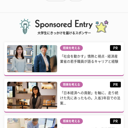
大学生にきっかけを届けるスポンサー
PR
将来を考える
「社会を動かす」情熱と視点 - 経済産
業省の若手職員が語るキャリアと経験
PR
将来を考える
「日本経済への貢献」を軸に、走り続
けた先にあったもの。入省3年目での法
案...
PR
将来を考える