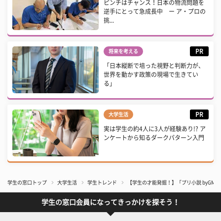
ピンチはチャンス！日本の物流問題を
逆手にとって急成長中 ー ア・プロの
挑...
PR
将来を考える
「日本縦断で培った視野と判断力が、
世界を動かす政策の現場で生きてい
る」
PR
大学生活
実は学生の約4人に3人が経験あり!? ア
ンケートから知るダークパターン入門
学生の窓口トップ
大学生活
学生トレンド
【学生の才能発掘！】「プリ小説 byGM
学生の窓口会員になってきっかけを探そう！