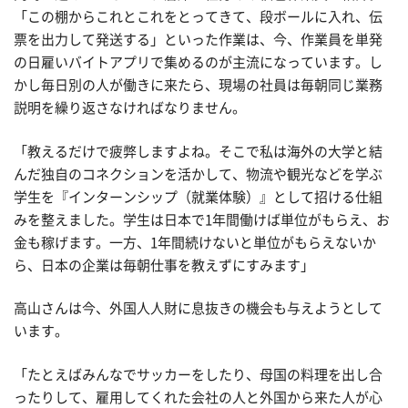
「この棚からこれとこれをとってきて、段ボールに入れ、伝
票を出力して発送する」といった作業は、今、作業員を単発
の日雇いバイトアプリで集めるのが主流になっています。し
かし毎日別の人が働きに来たら、現場の社員は毎朝同じ業務
説明を繰り返さなければなりません。
「教えるだけで疲弊しますよね。そこで私は海外の大学と結
んだ独自のコネクションを活かして、物流や観光などを学ぶ
学生を『インターンシップ（就業体験）』として招ける仕組
みを整えました。学生は日本で1年間働けば単位がもらえ、お
金も稼げます。一方、1年間続けないと単位がもらえないか
ら、日本の企業は毎朝仕事を教えずにすみます」
高山さんは今、外国人人財に息抜きの機会も与えようとして
います。
「たとえばみんなでサッカーをしたり、母国の料理を出し合
ったりして、雇用してくれた会社の人と外国から来た人が心