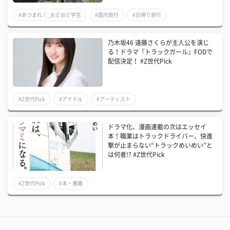
#あつまれ！_おどおど学生
#国内旅行
#日帰り旅行
乃木坂46 遠藤さくらが主人公を演じ
る！ドラマ『トラックガール』FODで
配信決定！ #Z世代Pick
#Z世代Pick
#アイドル
#アーティスト
ドラマ化、漫画連載の次はエッセイ
本！職業はトラックドライバー、快進
撃が止まらない“トラックめいめい”と
は何者!? #Z世代Pick
#Z世代Pick
#本・書籍