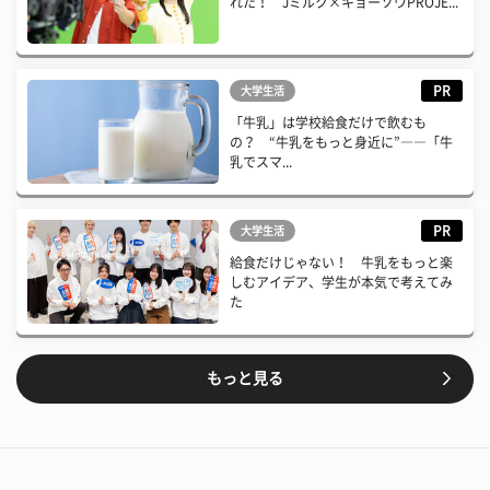
れた！ Jミルク×キョーソウPROJE...
PR
大学生活
「牛乳」は学校給食だけで飲むも
の？ “牛乳をもっと身近に”――「牛
乳でスマ...
PR
大学生活
給食だけじゃない！ 牛乳をもっと楽
しむアイデア、学生が本気で考えてみ
た
もっと見る