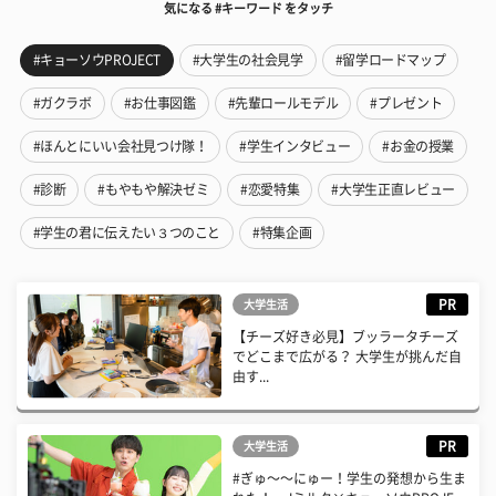
気になる #キーワード をタッチ
#キョーソウPROJECT
#大学生の社会見学
#留学ロードマップ
#ガクラボ
#お仕事図鑑
#先輩ロールモデル
#プレゼント
#ほんとにいい会社見つけ隊！
#学生インタビュー
#お金の授業
#診断
#もやもや解決ゼミ
#恋愛特集
#大学生正直レビュー
#学生の君に伝えたい３つのこと
#特集企画
PR
大学生活
【チーズ好き必見】ブッラータチーズ
でどこまで広がる？ 大学生が挑んだ自
由す...
PR
大学生活
#ぎゅ〜〜にゅー！学生の発想から生ま