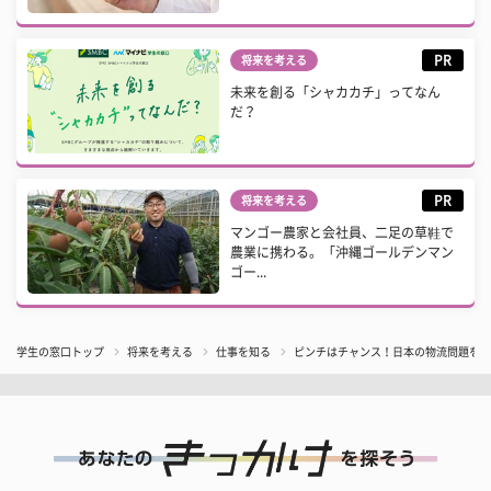
PR
将来を考える
未来を創る「シャカカチ」ってなん
だ？
PR
将来を考える
マンゴー農家と会社員、二足の草鞋で
農業に携わる。「沖縄ゴールデンマン
ゴー...
学生の窓口トップ
将来を考える
仕事を知る
ピンチはチャンス！日本の物流問題を逆