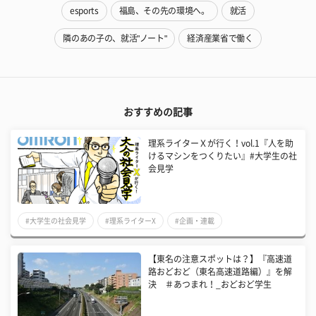
esports
福島、その先の環境へ。
就活
隣のあの子の、就活"ノート"
経済産業省で働く
おすすめの記事
理系ライターＸが行く！vol.1『人を助
けるマシンをつくりたい』#大学生の社
会見学
#大学生の社会見学
#理系ライターX
#企画・連載
【東名の注意スポットは？】『高速道
路おどおど（東名高速道路編）』を解
決 ＃あつまれ！_おどおど学生