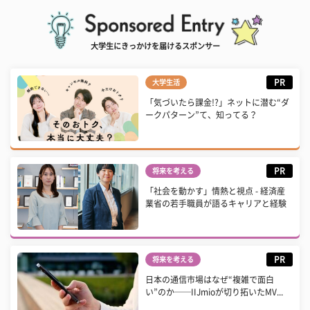
大学生にきっかけを届けるスポンサー
PR
大学生活
「気づいたら課金!?」ネットに潜む“ダ
ークパターン”て、知ってる？
PR
将来を考える
「社会を動かす」情熱と視点 - 経済産
業省の若手職員が語るキャリアと経験
PR
将来を考える
日本の通信市場はなぜ“複雑で面白
い”のか──IIJmioが切り拓いたMV...