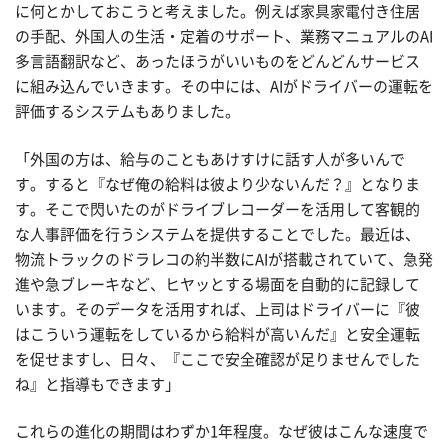
に何とかしておこうと考えました。例えば家具家電付き住居
の手配、外国人の生活・定着のサポート、業務マニュアルのAI
多言語翻訳など、あったほうがいいものをどんどんサービス
に組み込んでいきます。その中には、AIがドライバーの運転を
評価するシステムもありました。
「外国の方は、給与のこともあけすけに話す人が多いんで
す。すると『なぜ俺の給料は彼より少ないんだ？』となりま
す。そこで閃いたのがドライブレコーダーを活用して客観的
な人事評価を行うシステムを提供することでした。最近は、
物流トラックのドラレコの約半数にAIが搭載されていて、急発
進や急ブレーキなど、ヒヤッとする場面を自動的に記録して
います。そのデータを活用すれば、上司はドライバーに『彼
はこういう運転をしているから給料が高いんだ』と安全運転
を促せますし、日々、『ここで安全確認が足りませんでした
ね』と指導もできます」
これらの進化の期間はわずか1年程度。なぜ彼はこんな速度で