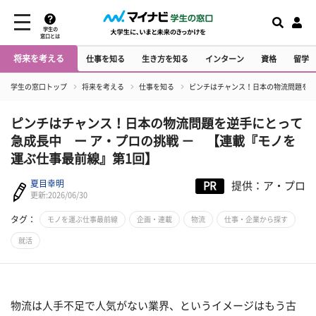
学生の
窓口とは
将来を考える
仕事を知る
生き方を知る
インターン
資格
留学
学生の窓口トップ
将来を考える
仕事を知る
ピンチはチャンス！日本の物流問題を逆
ピンチはチャンス！日本の物流問題を逆手にとって
急成長中 ー ア・プロの挑戦 － 【連載『モノを
運ぶ仕事最前線』第1回】
夏目幸明
PR
提供：ア・プロ
更新:2026/06/30
タグ：
モノを運ぶ仕事最前線
企画・連載
物流
仕事・企業から探す
就活
物流は人手不足で人気がない業界、というイメージはもう古