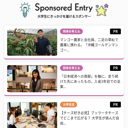
大学生にきっかけを届けるスポンサー
PR
将来を考える
マンゴー農家と会社員、二足の草鞋で
農業に携わる。「沖縄ゴールデンマン
ゴー...
PR
将来を考える
「日本経済への貢献」を軸に、走り続
けた先にあったもの。入省3年目での法
案...
PR
大学生活
【チーズ好き必見】ブッラータチーズ
でどこまで広がる？ 大学生が挑んだ自
由...