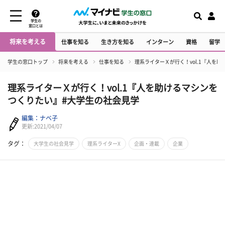
学生の
窓口とは
将来を考える
仕事を知る
生き方を知る
インターン
資格
留学
学生の窓口トップ
将来を考える
仕事を知る
理系ライターＸが行く！vol.1『人を
理系ライターＸが行く！vol.1『人を助けるマシンを
つくりたい』#大学生の社会見学
編集：ナベ子
更新:2021/04/07
タグ：
大学生の社会見学
理系ライターX
企画・連載
企業