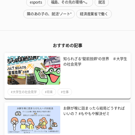
esports
福島、その先の環境へ。
就活
隣のあの子の、就活"ノート"
経済産業省で働く
おすすめの記事
知られざる"錠前技師"の世界 ＃大学生
の社会見学
#大学生の社会見学
#将来
#仕事
お餅が喉に詰まったら結局どうすれば
いいの？ #もやもや解決ゼミ