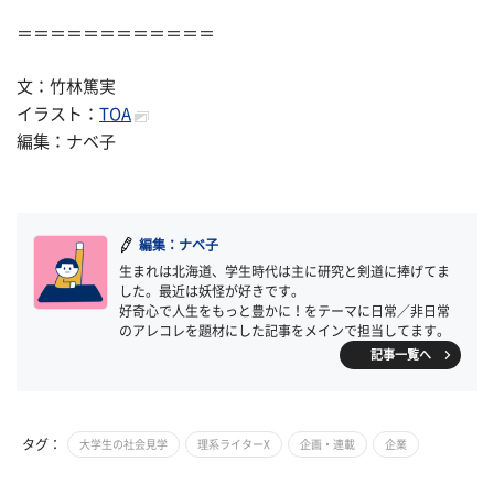
＝＝＝＝＝＝＝＝＝＝＝＝
文：竹林篤実
イラスト：
TOA
編集：ナベ子
編集：ナベ子
生まれは北海道、学生時代は主に研究と剣道に捧げてま
した。最近は妖怪が好きです。
好奇心で人生をもっと豊かに！をテーマに日常／非日常
のアレコレを題材にした記事をメインで担当してます。
記事一覧へ
タグ：
大学生の社会見学
理系ライターX
企画・連載
企業