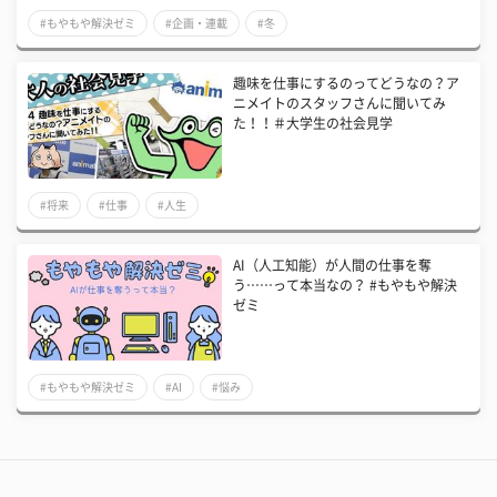
#もやもや解決ゼミ
#企画・連載
#冬
趣味を仕事にするのってどうなの？ア
ニメイトのスタッフさんに聞いてみ
た！！＃大学生の社会見学
#将来
#仕事
#人生
AI（人工知能）が人間の仕事を奪
う……って本当なの？ #もやもや解決
ゼミ
#もやもや解決ゼミ
#AI
#悩み