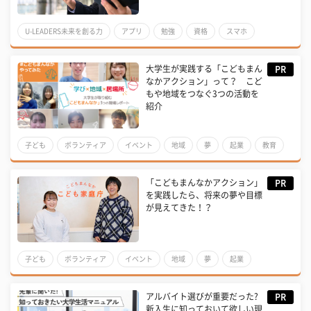
U-LEADERS未来を創る力
アプリ
勉強
資格
スマホ
大学生が実践する「こどもまん
PR
なかアクション」って？ こど
もや地域をつなぐ3つの活動を
紹介
子ども
ボランティア
イベント
地域
夢
起業
教育
小学生
中学生
高校生
勉強
「こどもまんなかアクション」
PR
を実践したら、将来の夢や目標
が見えてきた！？
子ども
ボランティア
イベント
地域
夢
起業
インターン
教職
教育
キャリア
仕事体験
アルバイト選びが重要だった?
PR
新入生に知っておいて欲しい現