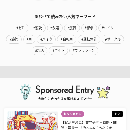
あわせて読みたい人気キーワード
#ゼミ
#恋愛
#友達
#旅行
#留学
#メイク
#節約
#車
#バイク
#自転車
#運転免許
#サークル
#部活
#バイト
#ファッション
大学生にきっかけを届けるスポンサー
PR
将来を考える
【就活生必見】業界研究ー道路・舗
装・建設ー 「みんなの“あたりま