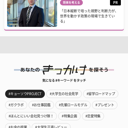
PR
将来を考える
「日本縦断で培った視野と判断力が、
世界を動かす政策の現場で生きてい
る」
気になる #キーワード をタッチ
#キョーソウPROJECT
#大学生の社会見学
#留学ロードマップ
#ガクラボ
#お仕事図鑑
#先輩ロールモデル
#プレゼント
#ほんとにいい会社見つけ隊！
#特集企画
#恋愛特集
#お金の授業
#大学生正直レビュー