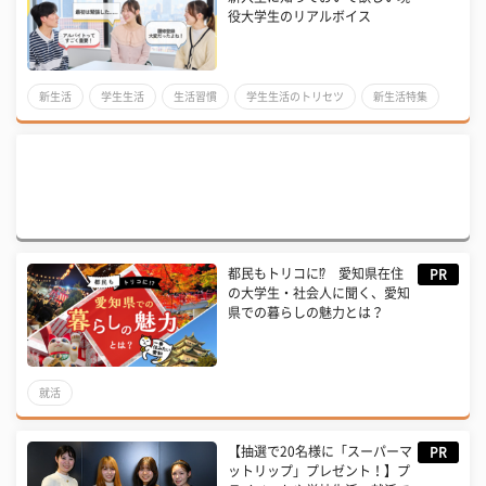
役大学生のリアルボイス
新生活
学生生活
生活習慣
学生生活のトリセツ
新生活特集
生活
新入生にオススメ記事_大学生活
バイト
大学生
大学デビュー
新入生完全マニュアル2025お役立ち情報
都民もトリコに⁉ 愛知県在住
PR
の大学生・社会人に聞く、愛知
県での暮らしの魅力とは？
就活
【抽選で20名様に「スーパーマ
PR
ットリップ」プレゼント！】プ