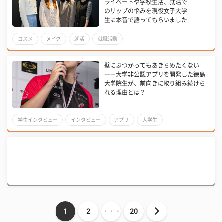
ライベートや学校生活、就活で
のリップの悩みを現役女子大学
生に本音で語ってもらいました
コスメ
メイク
就活
就職活動
壁にぶつかってもあきらめたくない
――大学非公認アプリを開発した徳島
大学院生が、前向きに取り組み続けら
れる理由とは？
学生インタビュー
インタビュー
アプリ
大学生
U-LEADERS未来を創る力
1
2
・・・
20