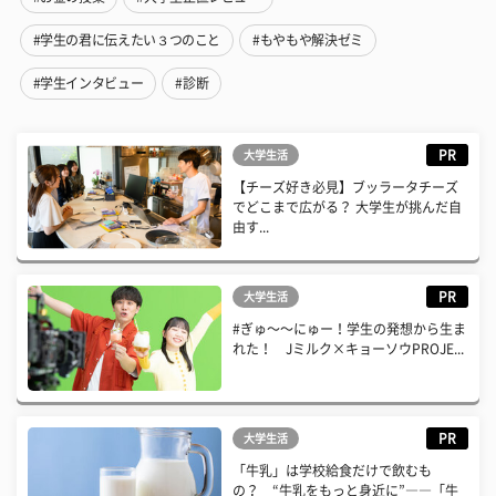
#学生の君に伝えたい３つのこと
#もやもや解決ゼミ
#学生インタビュー
#診断
PR
大学生活
【チーズ好き必見】ブッラータチーズ
でどこまで広がる？ 大学生が挑んだ自
由す...
PR
大学生活
#ぎゅ〜〜にゅー！学生の発想から生ま
れた！ Jミルク×キョーソウPROJE...
PR
大学生活
「牛乳」は学校給食だけで飲むも
の？ “牛乳をもっと身近に”――「牛