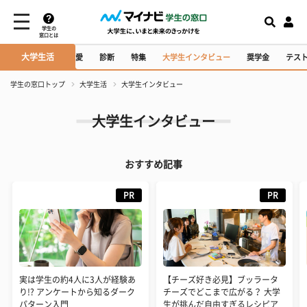
学生の
窓口とは
大学生活
かけ・イベント
恋愛
診断
特集
大学生インタビュー
奨学金
テス
学生の窓口トップ
大学生活
大学生インタビュー
大学生インタビュー
おすすめ記事
PR
PR
実は学生の約4人に3人が経験あ
【チーズ好き必見】ブッラータ
り!? アンケートから知るダーク
チーズでどこまで広がる？ 大学
パターン入門
生が挑んだ自由すぎるレシピア