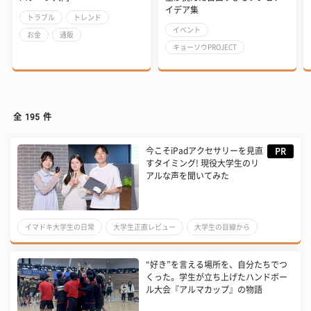
イデア集
トラブル
トレンド
イベント
お金
通販
キョーソウPROJECT
全
195
件
今こそiPadアクセサリーを見直
PR
すタイミング! 現役大学生のリ
アルな声を聞いてみた
イマドキ大学生の日常
大学生正直レビュー
大学生の目線から
大学生の本音
大学生
授業・ゼミ
趣味
学び
“好き”を言える場所を、自分たちでつ
キャンパスライフ
ガジェット
経験者に聞いた
くった。学生が立ち上げたハンドボー
ル大会『アルマカップ』の物語