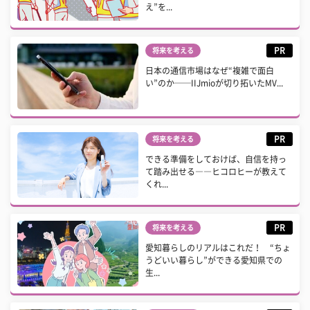
え”を...
PR
将来を考える
日本の通信市場はなぜ“複雑で面白
い”のか──IIJmioが切り拓いたMV...
PR
将来を考える
できる準備をしておけば、自信を持っ
て踏み出せる――ヒコロヒーが教えて
くれ...
PR
将来を考える
愛知暮らしのリアルはこれだ！ “ちょ
うどいい暮らし”ができる愛知県での
生...