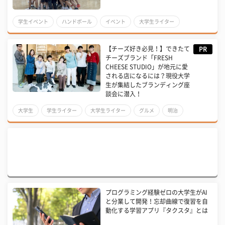
学生イベント
ハンドボール
イベント
大学生ライター
【チーズ好き必見！】できたて
PR
チーズブランド「FRESH
CHEESE STUDIO」が地元に愛
される店になるには？現役大学
生が集結したブランディング座
談会に潜入！
大学生
学生ライター
大学生ライター
グルメ
明治
プログラミング経験ゼロの大学生がAI
と分業して開発！忘却曲線で復習を自
動化する学習アプリ『タクスタ』とは