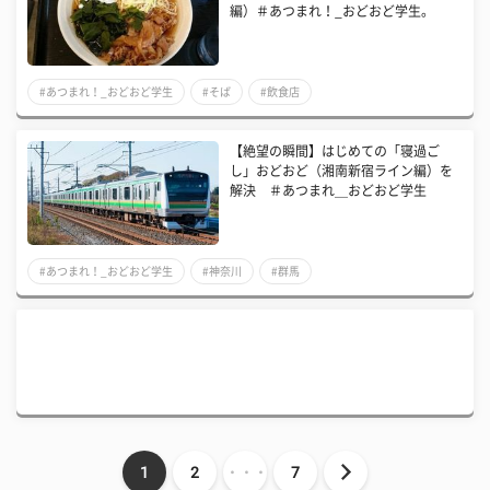
編）＃あつまれ！_おどおど学生。
#あつまれ！_おどおど学生
#そば
#飲食店
【絶望の瞬間】はじめての「寝過ご
し」おどおど（湘南新宿ライン編）を
解決 ＃あつまれ＿おどおど学生
#あつまれ！_おどおど学生
#神奈川
#群馬
1
2
・・・
7