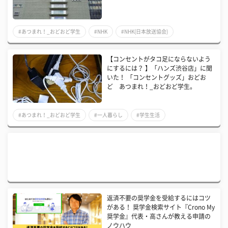
#あつまれ！_おどおど学生
#NHK
#NHK(日本放送協会)
【コンセントがタコ足にならないよう
にするには？ 】「ハンズ渋谷店」に聞
いた！ 「コンセントグッズ」おどお
ど あつまれ！_おどおど学生。
#あつまれ！_おどおど学生
#一人暮らし
#学生生活
返済不要の奨学金を受給するにはコツ
がある！ 奨学金検索サイト『Crono My
奨学金』代表・高さんが教える申請の
ノウハウ