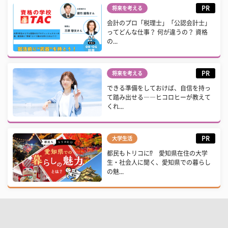
PR
将来を考える
会計のプロ「税理士」「公認会計士」
ってどんな仕事？ 何が違うの？ 資格
の...
PR
将来を考える
できる準備をしておけば、自信を持っ
て踏み出せる――ヒコロヒーが教えて
くれ...
PR
大学生活
都民もトリコに⁉ 愛知県在住の大学
生・社会人に聞く、愛知県での暮らし
の魅...