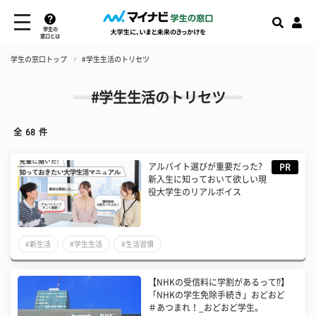
学生の
窓口とは
学生の窓口トップ
#学生生活のトリセツ
#学生生活のトリセツ
全
68
件
アルバイト選びが重要だった?
PR
新入生に知っておいて欲しい現
役大学生のリアルボイス
#新生活
#学生生活
#生活習慣
【NHKの受信料に学割があるって⁉】
「NHKの学生免除手続き」おどおど
＃あつまれ！_おどおど学生。