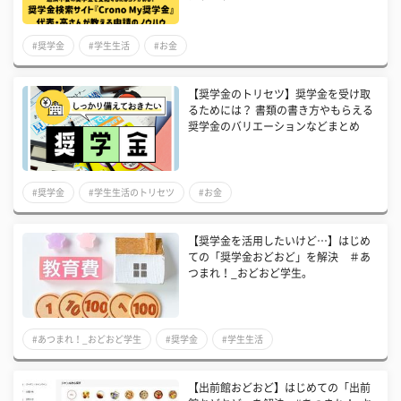
#奨学金
#学生生活
#お金
【奨学金のトリセツ】奨学金を受け取
るためには？ 書類の書き方やもらえる
奨学金のバリエーションなどまとめ
#奨学金
#学生生活のトリセツ
#お金
【奨学金を活用したいけど…】はじめ
ての「奨学金おどおど」を解決 ＃あ
つまれ！_おどおど学生。
#あつまれ！_おどおど学生
#奨学金
#学生生活
【出前館おどおど】はじめての「出前