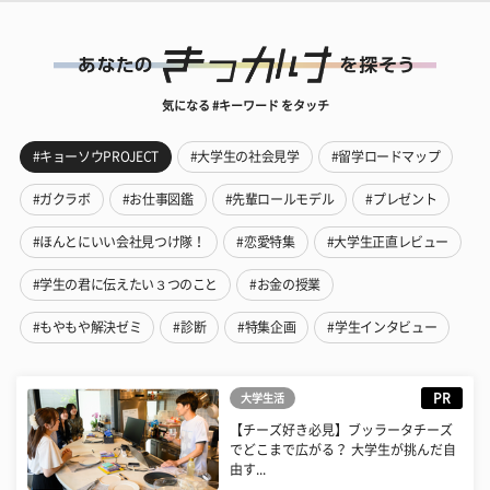
気になる #キーワード をタッチ
#キョーソウPROJECT
#大学生の社会見学
#留学ロードマップ
#ガクラボ
#お仕事図鑑
#先輩ロールモデル
#プレゼント
#ほんとにいい会社見つけ隊！
#恋愛特集
#大学生正直レビュー
#学生の君に伝えたい３つのこと
#お金の授業
#もやもや解決ゼミ
#診断
#特集企画
#学生インタビュー
PR
大学生活
【チーズ好き必見】ブッラータチーズ
でどこまで広がる？ 大学生が挑んだ自
由す...