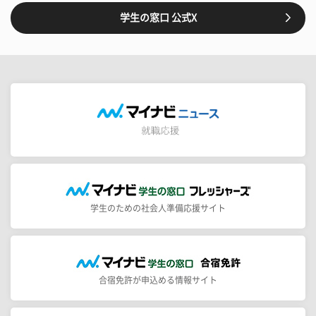
学生の窓口 公式X
学生のための社会人準備応援サイト
合宿免許が申込める情報サイト