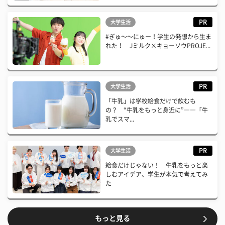
PR
大学生活
#ぎゅ〜〜にゅー！学生の発想から生ま
れた！ Jミルク×キョーソウPROJE...
PR
大学生活
「牛乳」は学校給食だけで飲むも
の？ “牛乳をもっと身近に”――「牛
乳でスマ...
PR
大学生活
給食だけじゃない！ 牛乳をもっと楽
しむアイデア、学生が本気で考えてみ
た
もっと見る