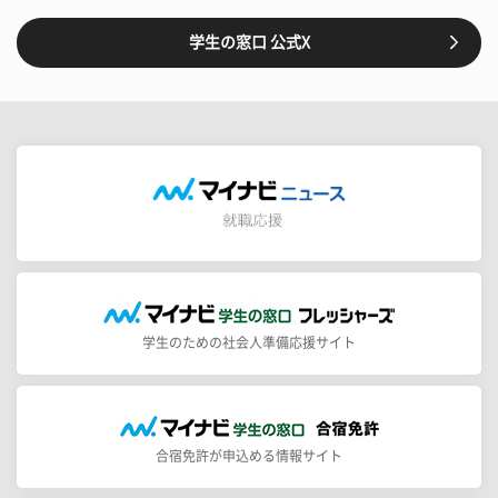
学生の窓口 公式X
学生のための社会人準備応援サイト
合宿免許が申込める情報サイト