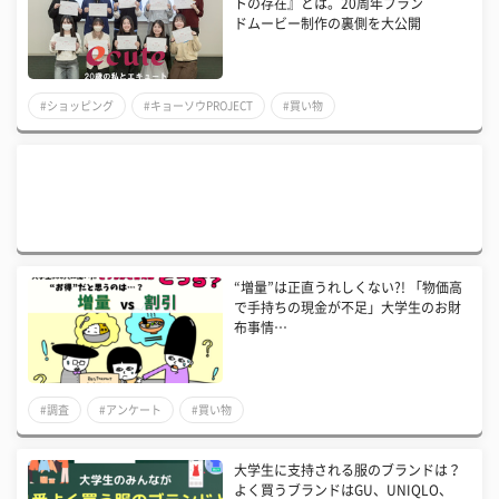
トの存在』とは。20周年ブラン
ドムービー制作の裏側を大公開
#ショッピング
#キョーソウPROJECT
#買い物
“増量”は正直うれしくない?! 「物価高
で手持ちの現金が不足」大学生のお財
布事情…
#調査
#アンケート
#買い物
大学生に支持される服のブランドは？
よく買うブランドはGU、UNIQLO、