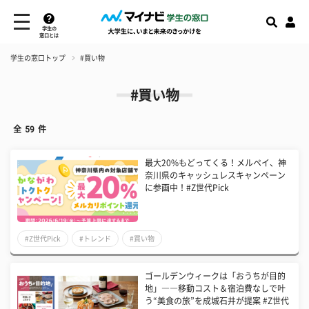
学生の
窓口とは
学生の窓口トップ
#買い物
#買い物
全
59
件
最大20%もどってくる！メルペイ、神
奈川県のキャッシュレスキャンペーン
に参画中！#Z世代Pick
#Z世代Pick
#トレンド
#買い物
ゴールデンウィークは「おうちが目的
地」――移動コスト＆宿泊費なしで叶
う“美食の旅”を成城石井が提案 #Z世代