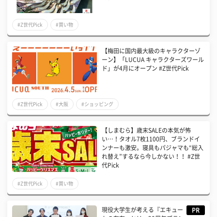
#Z世代Pick
#買い物
【梅田に国内最大級のキャラクターゾ
ーン】「LUCUA キャラクターズワール
ド」が4月にオープン #Z世代Pick
#Z世代Pick
#大阪
#ショッピング
【しまむら】歳末SALEの本気が怖
い…！タオル7枚1100円、ブランドイ
ンナーも激安。寝具もパジャマも“総入
れ替え”するなら今しかない！！ #Z世
代Pick
#Z世代Pick
#買い物
現役大学生が考える『エキュー
PR