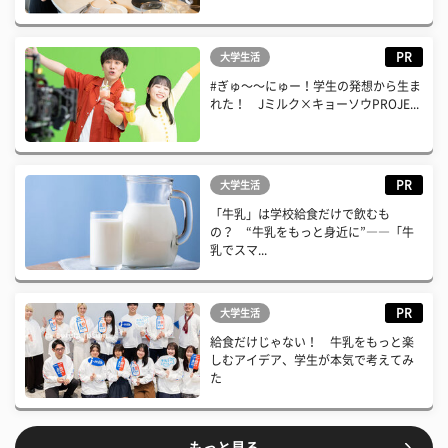
PR
大学生活
#ぎゅ〜〜にゅー！学生の発想から生ま
れた！ Jミルク×キョーソウPROJE...
PR
大学生活
「牛乳」は学校給食だけで飲むも
の？ “牛乳をもっと身近に”――「牛
乳でスマ...
PR
大学生活
給食だけじゃない！ 牛乳をもっと楽
しむアイデア、学生が本気で考えてみ
た