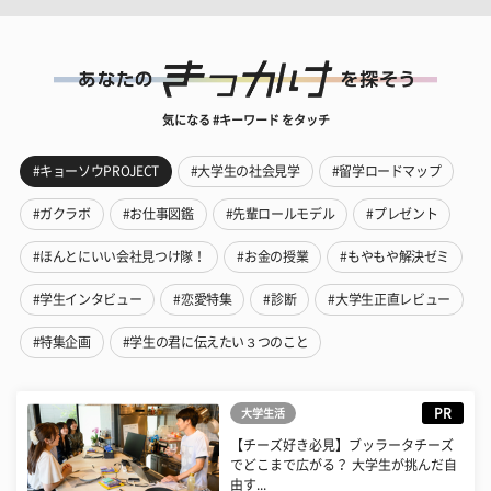
気になる #キーワード をタッチ
#キョーソウPROJECT
#大学生の社会見学
#留学ロードマップ
#ガクラボ
#お仕事図鑑
#先輩ロールモデル
#プレゼント
#ほんとにいい会社見つけ隊！
#お金の授業
#もやもや解決ゼミ
#学生インタビュー
#恋愛特集
#診断
#大学生正直レビュー
#特集企画
#学生の君に伝えたい３つのこと
PR
大学生活
【チーズ好き必見】ブッラータチーズ
でどこまで広がる？ 大学生が挑んだ自
由す...