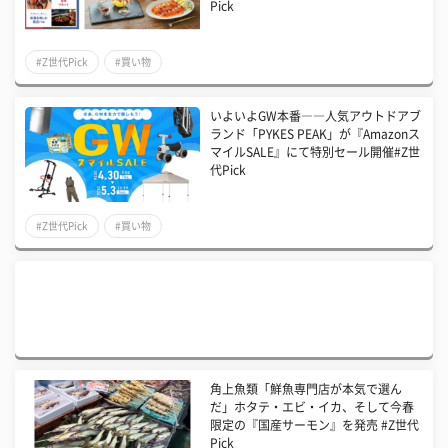
Pick
#Z世代Pick
#買い物
いよいよGW本番――人気アウトドアブ
ランド「PYKES PEAK」が『Amazonス
マイルSALE』にて特別セール開催#Z世
代Pick
#Z世代Pick
#買い物
角上魚類「鮮魚専門店が本気で選ん
だ」ホタテ・エビ・イカ、そして今春
限定の『国産サーモン』を発売 #Z世代
Pick