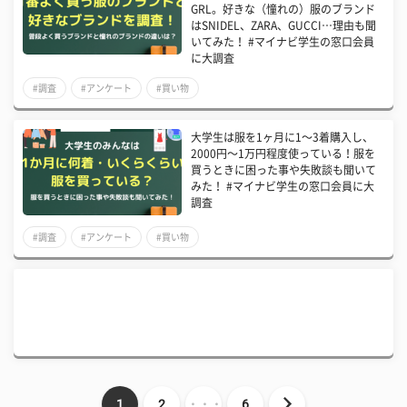
GRL。好きな（憧れの）服のブランド
はSNIDEL、ZARA、GUCCI…理由も聞
いてみた！ #マイナビ学生の窓口会員
に大調査
#調査
#アンケート
#買い物
大学生は服を1ヶ月に1〜3着購入し、
2000円〜1万円程度使っている！服を
買うときに困った事や失敗談も聞いて
みた！ #マイナビ学生の窓口会員に大
調査
#調査
#アンケート
#買い物
1
2
・・・
6