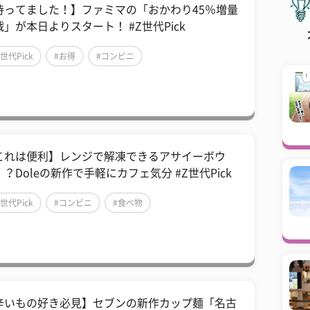
待ってました！】ファミマの「おかわり45％増量
戦」が本日よりスタート！ #Z世代Pick
Z世代Pick
#お得
#コンビニ
これは便利】レンジで解凍できるアサイーボウ
？Doleの新作で手軽にカフェ気分 #Z世代Pick
Z世代Pick
#コンビニ
#食べ物
辛いもの好き必見】セブンの新作カップ麺「名古