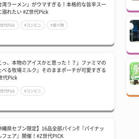
台湾ラーメン」がウマすぎる！本格的な旨辛スー
溺れたい #Z世代Pick
Z世代Pick
#コンビニ
#食べ物
えっ、本物のアイスかと思った！？」ファミマの
たべる牧場ミルク』そのままポーチが可愛すぎる
世代Pick
Z世代Pick
#コンビニ
沖縄県セブン限定】16品全部パイン⁉『パイナッ
ルフェア』開催！#Z世代PICK