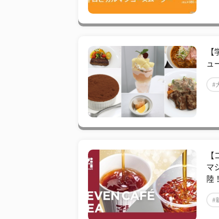
【
ュ
#
【
マ
陸！
#