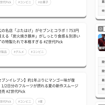
募
Z世代Pick
#コンビニ
#お菓子
申
広の名店「ぶたはげ」がセブンとコラボ！753円
買える「炭火焼き豚丼」がしっとり食感＆別添い
ずの特製たれで本格すぎる #Z世代Pick
新製品
#グルメ
#コンビニ
開
開
セブンイレブン】約1年ぶりにマンゴー味が復
募
！1/2日分のフルーツが摂れる夏の新作スムージ
申
売 #Z世代Pick
Z世代Pick
#コンビニ
#夏