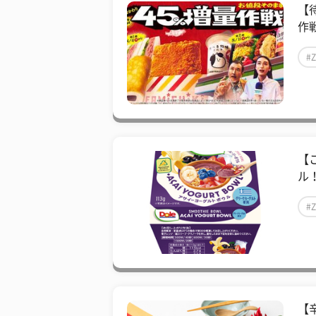
【
作
#
【
ル！
#
【