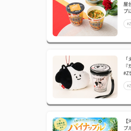
屋
プに
#
「
『
#Z
#
【
プ