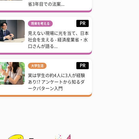
省3年目での法案...
PR
将来を考える
見えない現場に光を当て、日本
社会を支える - 経済産業省・水
口さんが語る...
PR
大学生活
実は学生の約4人に3人が経験
あり!? アンケートから知るダ
ークパターン入門