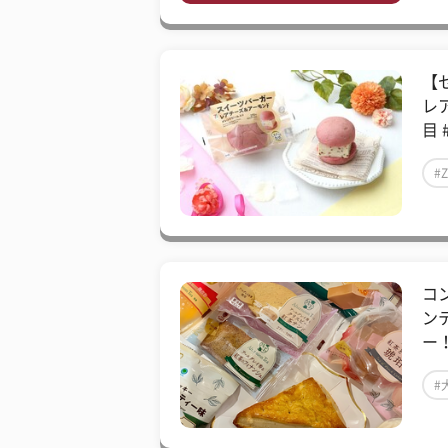
【
レ
目 
#
コ
ン
ー
#