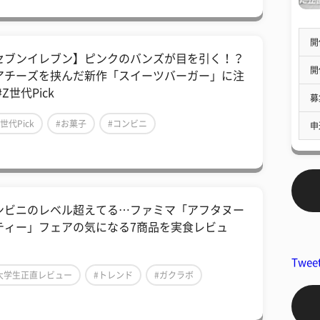
開
セブンイレブン】ピンクのバンズが目を引く！？
開
アチーズを挟んだ新作「スイーツバーガー」に注
#Z世代Pick
募
Z世代Pick
#お菓子
#コンビニ
申
ンビニのレベル超えてる…ファミマ「アフタヌー
ティー」フェアの気になる7商品を実食レビュ
！
Twee
大学生正直レビュー
#トレンド
#ガクラボ