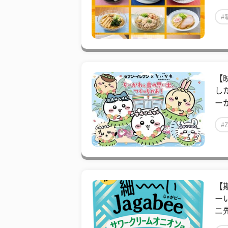
#
【
し
ー
#
【
ー
ニ先