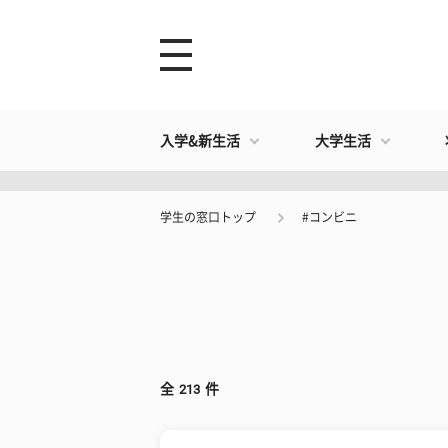
入学&新生活
大学生活
学生の窓口トップ
#コンビニ
全
213
件