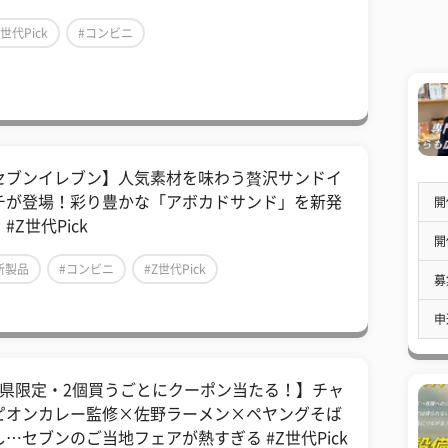
Z世代Pick
#コンビニ
セブンイレブン】人気素材を味わう贅沢サンドイ
チが登場！彩り豊かな「アボカドサンド」を新発
開
#Z世代Pick
開
新製品
#コンビニ
#Z世代Pick
募
申
8県限定・2個買うごとにクーポン当たる！】チャ
ピオンカレー監修×佐野ラーメン×ペヤングそば
し…セブンのご当地フェアが熱すぎる #Z世代Pick