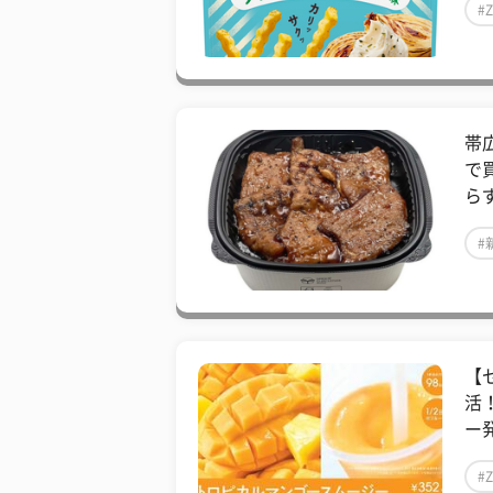
#
帯
で
ら
#
【
活
ー発
#