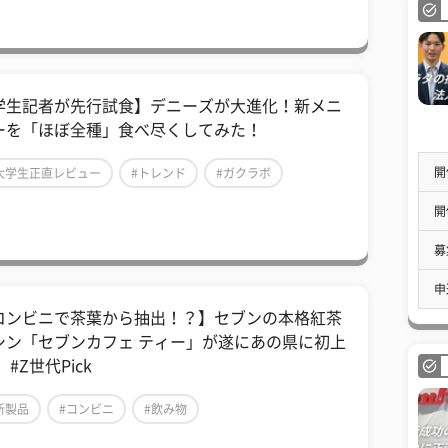
学生記者が先行試食】デニーズが大進化！新メニ
ーを「ほぼ全種」食べ尽くしてみた！
開
大学生正直レビュー
#トレンド
#ガクラボ
開
募
申
コンビニで茶葉から抽出！？】セブンの本格紅茶
シン「セブンカフェ ティー」が遂にあの県に初上
 #Z世代Pick
新製品
#コンビニ
#飲み物