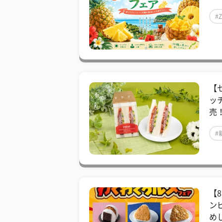
#
【
ッ
売！
#
【
ン
め