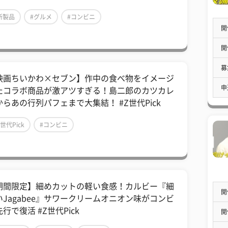
新製品
#グルメ
#コンビニ
開
開
募
映画ちいかわ×セブン】作中の食べ物をイメージ
申
たコラボ商品が激アツすぎる！島二郎のカツカレ
からあの行列パフェまで大集結！ #Z世代Pick
Z世代Pick
#コンビニ
期間限定】細めカットの軽い食感！カルビー『細
開
いJagabee』サワークリームオニオン味がコンビ
行で復活 #Z世代Pick
開