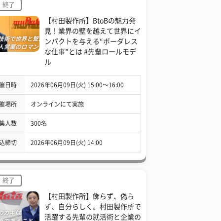
終了
【村田製作所】BtoBの魅力発
見！業界の壁を越えて世界にイ
ンパクトを与える“ボーダレス
な仕事”とは #先輩ロールモデ
ル
催日時
2026年06月09日(火) 15:00〜16:00
催場所
オンラインにて実施
集人数
300名
込締切
2026年06月09日(火) 14:00
終了
【村田製作所】飾らず、偽ら
ず、自分らしく。村田製作所で
活躍する先輩の就活術と企業の