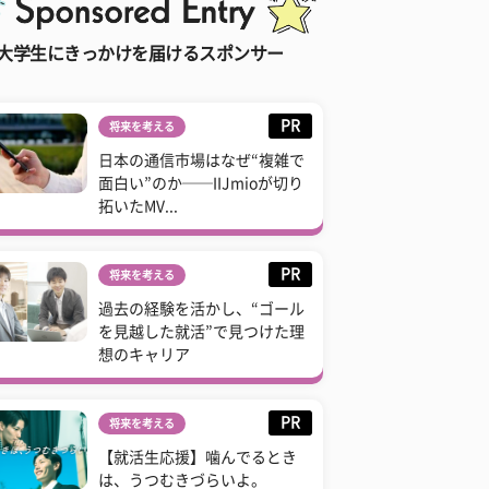
大学生にきっかけを届けるスポンサー
PR
将来を考える
日本の通信市場はなぜ“複雑で
面白い”のか──IIJmioが切り
拓いたMV...
PR
将来を考える
過去の経験を活かし、“ゴール
を見越した就活”で見つけた理
想のキャリア
PR
将来を考える
【就活生応援】噛んでるとき
は、うつむきづらいよ。