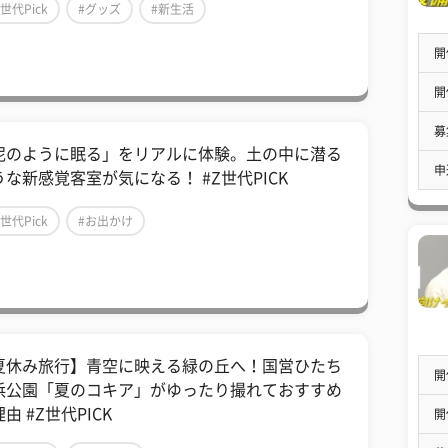
Z世代Pick
#グッズ
#新生活
開
開
募
泥のように眠る」をリアルに体験。土の中に潜る
申
うな新感覚客室が気になる！ #Z世代PICK
Z世代Pick
#お出かけ
夏休み旅行】青空に映える緑の丘へ！国営ひたち
開
浜公園「夏のコキア」がゆったり撮れておすすめ
由 #Z世代PICK
開