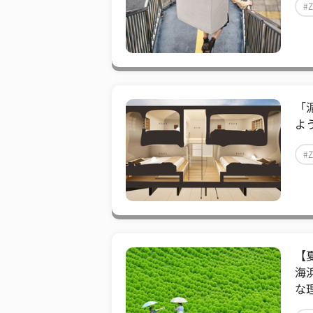
#
「
よ
#
【
海
な理