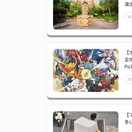
演出
#
【
全
Pic
#
【
多