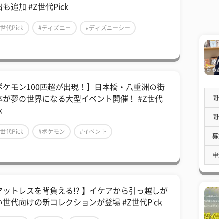
も追加 #Z世代Pick
Z世代Pick
#ディズニー
#ディズニーシー
ポケモン100匹超が出現！】日本橋・八重洲の街
開
体が夢の世界になる大型イベント開催！ #Z世代
k
開
Z世代Pick
#ポケモン
#イベント
募
申
マットレスを背負える!? 】イケアから引っ越しが
い世代向けの新コレクションが登場 #Z世代Pick