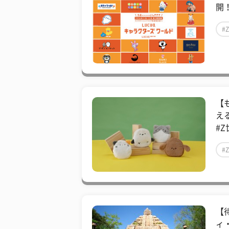
開！
#
【
え
#Z
#
【
ィ