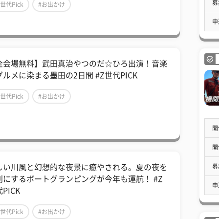
募
Z世代Pick
#お出かけ
申
全会場無料】武田真治やつのだ☆ひろ出演！音楽
グルメに染まる墨田の2日間 #Z世代PICK
Z世代Pick
#お出かけ
開
開
募
しい川風と幻想的な夜景に癒やされる。夏の夜を
別にするボートグランピングが今年も運航！ #Z
申
PICK
Z世代Pick
#お出かけ