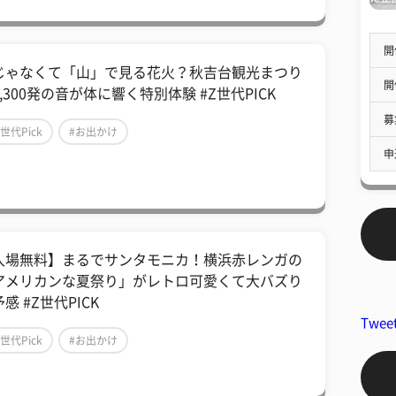
開
じゃなくて「山」で見る花火？秋吉台観光まつり
開
,300発の音が体に響く特別体験 #Z世代PICK
募
Z世代Pick
#お出かけ
申
入場無料】まるでサンタモニカ！横浜赤レンガの
アメリカンな夏祭り」がレトロ可愛くて大バズり
感 #Z世代PICK
Twee
Z世代Pick
#お出かけ