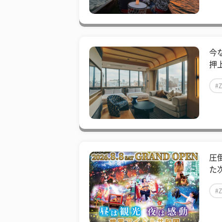
今
押
#
圧
た
#