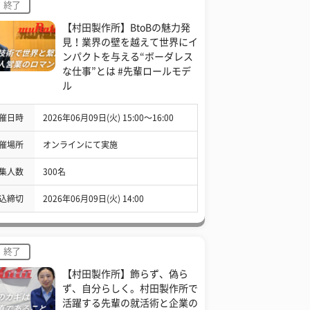
終了
【村田製作所】BtoBの魅力発
見！業界の壁を越えて世界にイ
ンパクトを与える“ボーダレス
な仕事”とは #先輩ロールモデ
ル
催日時
2026年06月09日(火) 15:00〜16:00
催場所
オンラインにて実施
集人数
300名
込締切
2026年06月09日(火) 14:00
終了
【村田製作所】飾らず、偽ら
ず、自分らしく。村田製作所で
活躍する先輩の就活術と企業の