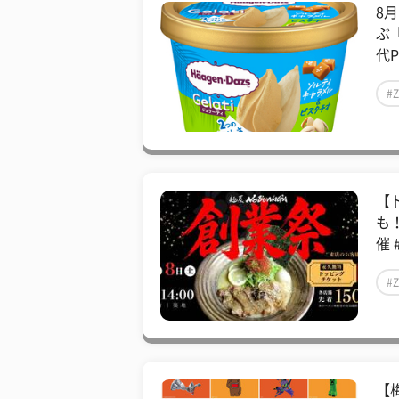
8
ぶ
代P
#
【
も
催 
#
【