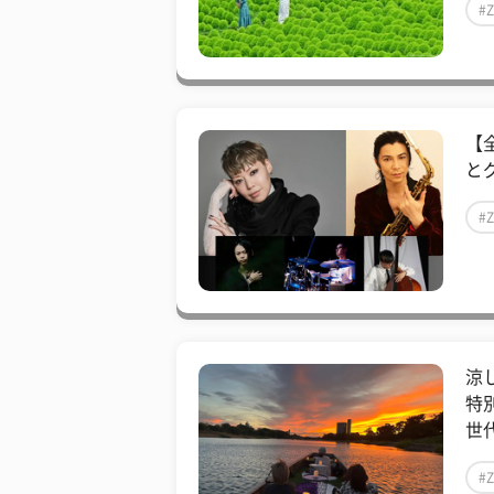
#
【
と
#
涼
特
世代
#