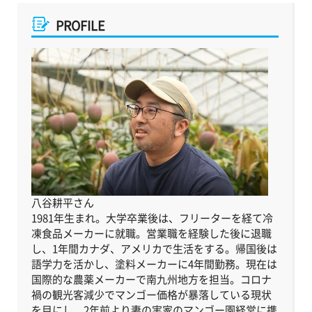
PROFILE
八谷耕平さん
1981年生まれ。大学卒業後は、フリーターを経て冷
凍食品メーカーに就職。営業職を経験した後に退職
し、1年間カナダ、アメリカで生活をする。帰国後は
語学力を活かし、塗料メーカーに4年間勤務。現在は
国際的な農薬メーカーで南九州地方を担当。コロナ
禍の観光客減少でマンゴー価格が暴落している現状
を目にし、2年前より妻の実家のマンゴー園経営に携