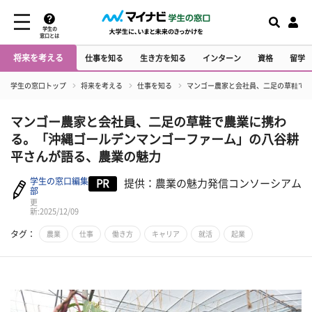
学生の
窓口とは
将来を考える
仕事を知る
生き方を知る
インターン
資格
留学
学生の窓口トップ
将来を考える
仕事を知る
マンゴー農家と会社員、二足の草鞋で農
マンゴー農家と会社員、二足の草鞋で農業に携わ
る。「沖縄ゴールデンマンゴーファーム」の八谷耕
平さんが語る、農業の魅力
学生の窓口編集
PR
提供：農業の魅力発信コンソーシアム
部
更
新:2025/12/09
タグ：
農業
仕事
働き方
キャリア
就活
起業