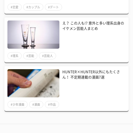
#恋愛
#カップル
#デート
え？ この人も!? 意外と多い理系出身の
イケメン芸能人まとめ
#理系
#芸能
#芸能人
HUNTER×HUNTER以外にもたくさ
ん！ 不定期連載の漫画7選
#少年漫画
#漫画
#作品