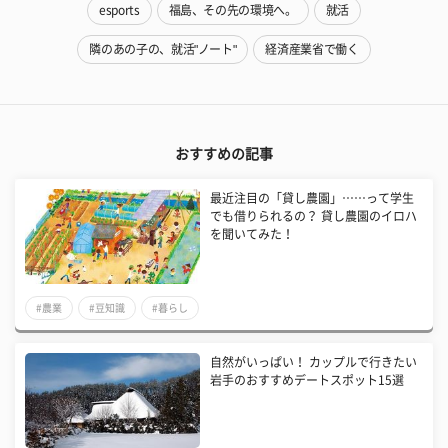
esports
福島、その先の環境へ。
就活
隣のあの子の、就活"ノート"
経済産業省で働く
おすすめの記事
最近注目の「貸し農園」……って学生
でも借りられるの？ 貸し農園のイロハ
を聞いてみた！
#農業
#豆知識
#暮らし
自然がいっぱい！ カップルで行きたい
岩手のおすすめデートスポット15選