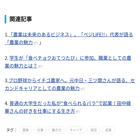
関連記事
1.
「農業は未来のあるビジネス」。「ベジLIFE!!」代表が語る
「農業の魅力
」
2.
学生が「食べチョクおてつたび」に参加。職業としての農
業の魅力とは？
3.
プロ野球からイチゴ農家へ。元中日・三ツ間さんが語る、セ
カンドキャリアとしての農業の魅力
4.
普通の大学生だった私が“食べられるバラ”で起業！田中綾
華さんの好きを仕事にする生き方
タグ：
農業
仕事
働き方
キャリア
就活
起業