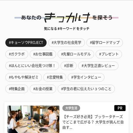
気になる #キーワード をタッチ
#キョーソウPROJECT
#大学生の社会見学
#留学ロードマップ
#ガクラボ
#お仕事図鑑
#先輩ロールモデル
#プレゼント
#ほんとにいい会社見つけ隊！
#診断
#大学生正直レビュー
#もやもや解決ゼミ
#恋愛特集
#学生インタビュー
#特集企画
#お金の授業
#学生の君に伝えたい３つのこと
PR
大学生活
【チーズ好き必見】ブッラータチーズ
でどこまで広がる？ 大学生が挑んだ自
由す...