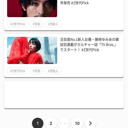
号発売 #Z世代Pick
#Z世代Pick
#芸能
#芸能人
注目度No.1新人女優・藤崎ゆみあの雑
誌初連載がカルチャー誌「TV Bros.」
でスタート！ #Z世代Pick
#Z世代Pick
#芸能
#芸能人
1
2
・・・
10