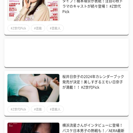
タイプ！橋本環奈が表紙！注目の秋ド
ラマのキャストが続々登場！ #Z世代
Pick
#Z世代Pick
#芸能
#芸能人
桜井日奈子の2024年カレンダーブック
発売が決定！美しすぎるエモい日奈子
が満載！！ #Z世代Pick
#Z世代Pick
#芸能
#芸能人
横浜流星さんがインタビューに登場！
バスケ日本男子の熱戦も！／AERA最新