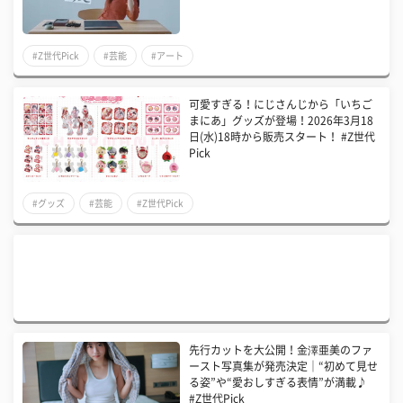
#Z世代Pick
#芸能
#アート
可愛すぎる！にじさんじから「いちご
まにあ」グッズが登場！2026年3月18
日(水)18時から販売スタート！ #Z世代
Pick
#グッズ
#芸能
#Z世代Pick
先行カットを大公開！金澤亜美のファ
ースト写真集が発売決定｜“初めて見せ
る姿”や“愛おしすぎる表情”が満載♪
#Z世代Pick