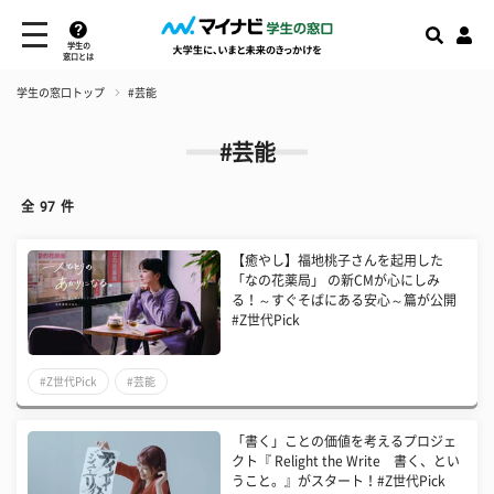
学生の
窓口とは
学生の窓口トップ
#芸能
#芸能
全
97
件
【癒やし】福地桃子さんを起用した
「なの花薬局」 の新CMが心にしみ
る！～すぐそばにある安心～篇が公開
#Z世代Pick
#Z世代Pick
#芸能
「書く」ことの価値を考えるプロジェ
クト『 Relight the Write 書く、とい
うこと。』がスタート！#Z世代Pick