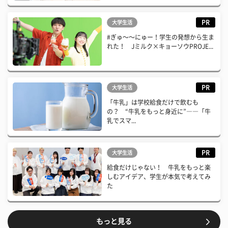
PR
大学生活
#ぎゅ〜〜にゅー！学生の発想から生ま
れた！ Jミルク×キョーソウPROJE...
PR
大学生活
「牛乳」は学校給食だけで飲むも
の？ “牛乳をもっと身近に”――「牛
乳でスマ...
PR
大学生活
給食だけじゃない！ 牛乳をもっと楽
しむアイデア、学生が本気で考えてみ
た
もっと見る