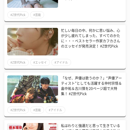
#Z世代Pick
#芸能
忙しい毎日の中、何かに思い悩み、心
が少し疲れてしまった、すべてのかた
に・・・ベストセラー作家カフカさん
のエッセイが発売決定！ #Z世代Pick
#Z世代Pick
#エッセイ
#アイドル
「なぜ、声優は歌うのか？」“声優アー
ティスト”としても活躍する仲村宗悟＆
畠中祐＆古川慎を20ページ超で大特
集！ #Z世代Pick
#Z世代Pick
#芸能
#アイドル
私はわりと強運だと思って生きている