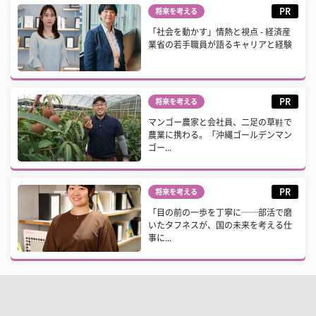
PR
将来を考える
「社会を動かす」情熱と視点 - 経済産
業省の若手職員が語るキャリアと経験
PR
将来を考える
マンゴー農家と会社員、二足の草鞋で
農業に携わる。「沖縄ゴールデンマン
ゴー...
PR
将来を考える
「目の前の一歩を丁寧に──部活で磨
いたタフネスが、国の未来を考える仕
事に...