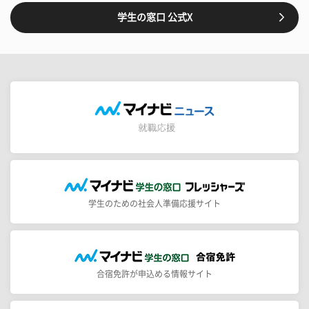
学生の窓口 公式X
学生のための社会人準備応援サイト
合宿免許が申込める情報サイト