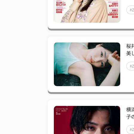
#
桜
美
#
横
子の
#