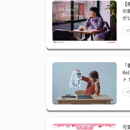
【
の
が公
#
「
Re
ト！
#
可