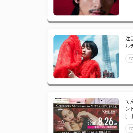
注
ルチ
#
て
ン
[ 
#