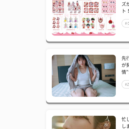
ズが
ト！
#
先
が
情”
#
忙
し