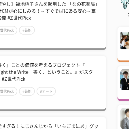
癒やし】福地桃子さんを起用した 「なの花薬局」
新CMが心にしみる！～すぐそばにある安心～篇
開 #Z世代Pick
Z世代Pick
#芸能
書く」ことの価値を考えるプロジェクト『
light the Write 書く、ということ。』がスター
#Z世代Pick
Z世代Pick
#芸能
#アート
愛すぎる！にじさんじから「いちごまにあ」グッ