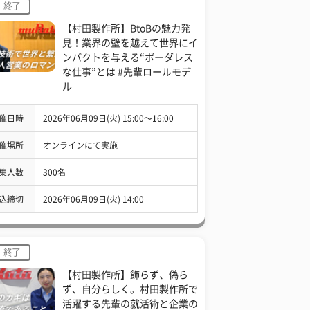
終了
【村田製作所】BtoBの魅力発
見！業界の壁を越えて世界にイ
ンパクトを与える“ボーダレス
な仕事”とは #先輩ロールモデ
ル
催日時
2026年06月09日(火) 15:00〜16:00
催場所
オンラインにて実施
集人数
300名
込締切
2026年06月09日(火) 14:00
終了
【村田製作所】飾らず、偽ら
ず、自分らしく。村田製作所で
活躍する先輩の就活術と企業の