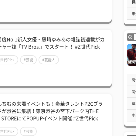
募
申
目度No.1新人女優・藤崎ゆみあの雑誌初連載がカ
ャー誌「TV Bros.」でスタート！ #Z世代Pick
Z世代Pick
#芸能
#芸能人
開
開
んちむの来場イベントも！豪華タレントP2Cブラ
募
ドが渋谷に集結！東京渋谷の宮下パーク内THE
申
] STOREにてPOPUPイベント開催 #Z世代Pick
Z世代Pick
#芸能