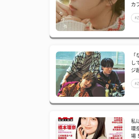
カ
#
「
し
ジ超
#
私
環
場！