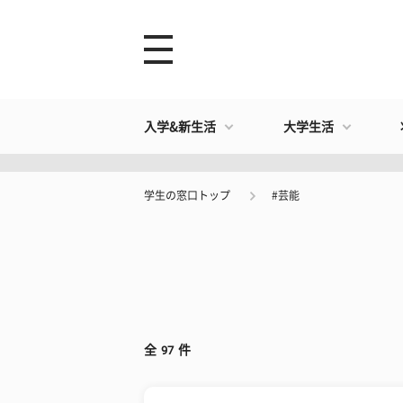
入学&新生活
大学生活
学生の窓口トップ
#芸能
全
97
件