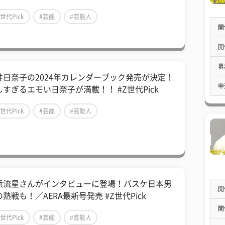
Z世代Pick
#芸能
#芸能人
開
開
募
井日奈子の2024年カレンダーブック発売が決定！
申
しすぎるエモい日奈子が満載！！ #Z世代Pick
Z世代Pick
#芸能
#芸能人
浜流星さんがインタビューに登場！バスケ日本男
開
熱戦も！／AERA最新号発売 #Z世代Pick
開
Z世代Pick
#芸能
#芸能人