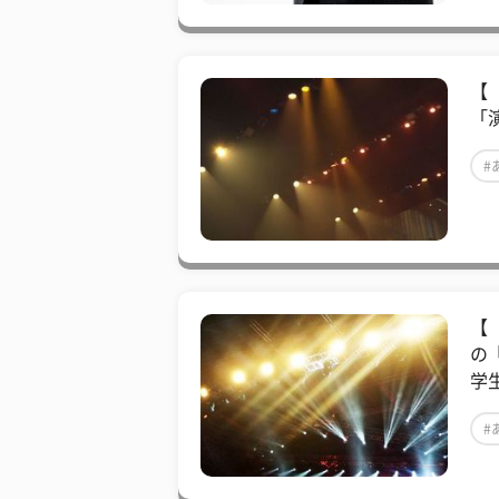
【
「
#
【
の
学
#