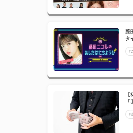
藤
タ
#
【
「
#