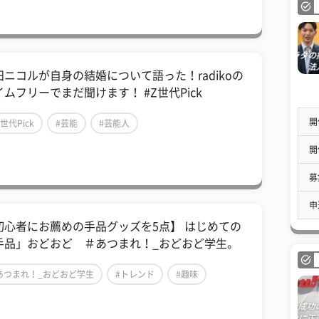
田ニコルが自身の結婚について語った！radikoの
イムフリーでまだ聞けます！ #Z世代Pick
開
Z世代Pick
#芸能
#芸能人
開
募
申
初心者にお薦めの手品グッズを5点】 はじめての
手品」おどおど ＃あつまれ！_おどおど学生。
あつまれ！_おどおど学生
#トレンド
#趣味