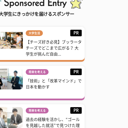
大学生にきっかけを届けるスポンサー
PR
大学生活
【チーズ好き必見】ブッラータ
チーズでどこまで広がる？ 大
学生が挑んだ自由...
PR
将来を考える
「技術」と「改革マインド」で
日本を動かす
PR
将来を考える
過去の経験を活かし、“ゴール
を見越した就活”で見つけた理