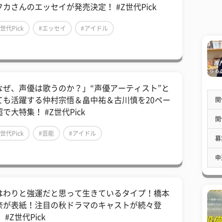
フカさんのエッセイが発売決定！ #Z世代Pick
Z世代Pick
#エッセイ
#アイドル
なぜ、声優は歌うのか？」“声優アーティスト”と
ても活躍する仲村宗悟＆畠中祐＆古川慎を20ペー
開
で大特集！ #Z世代Pick
開
Z世代Pick
#芸能
#アイドル
募
申
はわりと強運だと思って生きているタイプ！橋本
奈が表紙！注目の秋ドラマのキャストが続々登
 #Z世代Pick