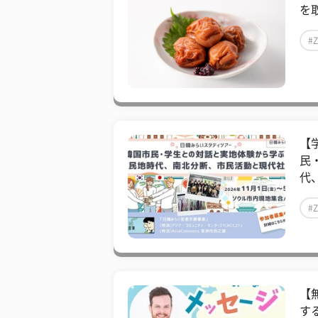
を
#
【
民
代
#
【
す