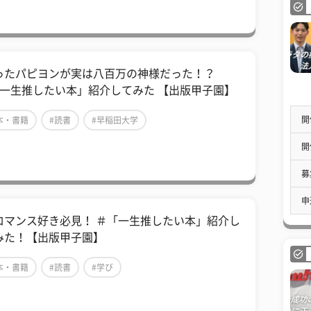
ったパピヨンが実は八百万の神様だった！？
「一生推したい本」紹介してみた 【出版甲子園】
開
本・書籍
#読書
#早稲田大学
開
募
申
ロマンス好き必見！ ＃「一生推したい本」紹介し
みた！【出版甲子園】
本・書籍
#読書
#学び