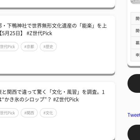
開
都・下鴨神社で世界無形文化遺産の「能楽」を上
開
5月25日】 #Z世代Pick
募
Z世代Pick
#京都
#歴史
申
東と関西で違って驚く「文化・風習」を調査。1
“かき氷のシロップ”？ #Z世代Pick
Z世代Pick
#関西
#文化
Twee