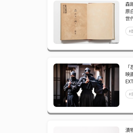
森
原
世代
#
「
映
EX
#
漬