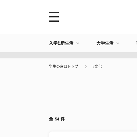
入学&新生活
大学生活
学生の窓口トップ
#文化
全
54
件