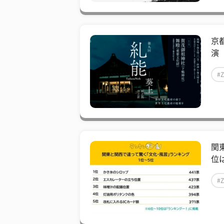
京
演【
#
関
位は
#