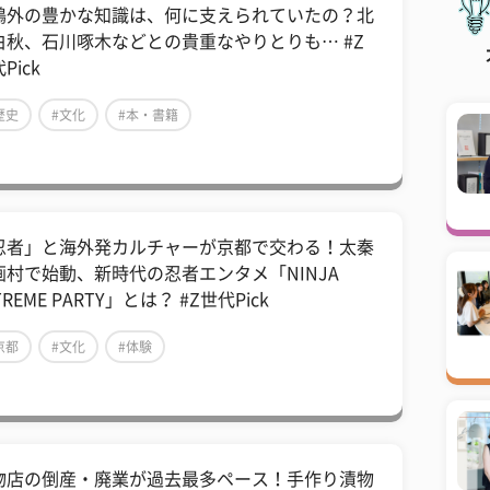
鴎外の豊かな知識は、何に支えられていたの？北
白秋、石川啄木などとの貴重なやりとりも… #Z
Pick
歴史
#文化
#本・書籍
忍者」と海外発カルチャーが京都で交わる！太秦
画村で始動、新時代の忍者エンタメ「NINJA
TREME PARTY」とは？ #Z世代Pick
京都
#文化
#体験
物店の倒産・廃業が過去最多ペース！手作り漬物