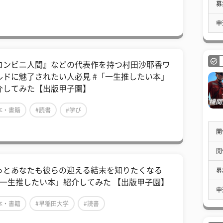
募
申
コンビニ人間』などの代表作を持つ村田沙耶香ワ
ルドに魅了されたい人必見 #「一生推したい本」
介してみた【出版甲子園】
本・書籍
#読書
#学び
開
開
っとあなたも彼らの迎える結末を知りたくなる
募
「一生推したい本」紹介してみた 【出版甲子園】
申
本・書籍
#早稲田大学
#読書