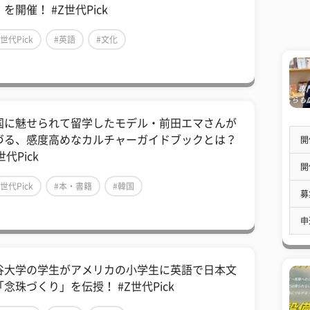
を開催！ #Z世代Pick
Z世代Pick
#英語
#文化
国に魅せられて留学したモデル・前田エマさんが
づる、感度高めなカルチャーガイドブックとは？
開
世代Pick
開
Z世代Pick
#本・書籍
#韓国
募
申
谷大学の学生がアメリカの小学生に英語で日本文
「念珠づくり」を伝授！ #Z世代Pick