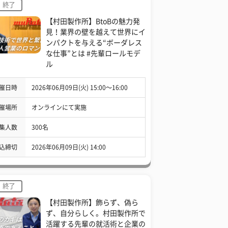
終了
【村田製作所】BtoBの魅力発
見！業界の壁を越えて世界にイ
ンパクトを与える“ボーダレス
な仕事”とは #先輩ロールモデ
ル
催日時
2026年06月09日(火) 15:00〜16:00
催場所
オンラインにて実施
集人数
300名
込締切
2026年06月09日(火) 14:00
終了
【村田製作所】飾らず、偽ら
ず、自分らしく。村田製作所で
活躍する先輩の就活術と企業の