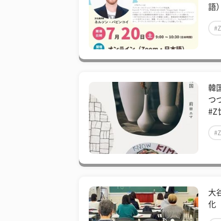
語）
#
韓
つ
#Z
#
大
化