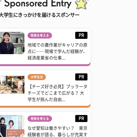
大学生にきっかけを届けるスポンサー
PR
将来を考える
地域での農作業がキャリアの原
点に──現場で学んだ経験が、
経済産業省の仕事...
PR
大学生活
【チーズ好き必見】ブッラータ
チーズでどこまで広がる？ 大
学生が挑んだ自由...
PR
将来を考える
なぜ愛知は働きやすい？ 東京
経験者が語る、暮らしが充実す