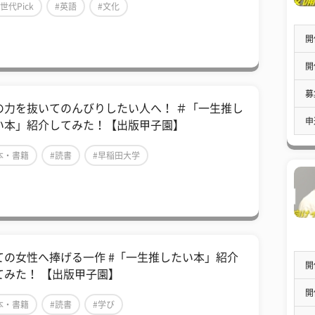
Z世代Pick
#英語
#文化
開
開
募
の力を抜いてのんびりしたい人へ！ ＃「一生推し
申
い本」紹介してみた！【出版甲子園】
本・書籍
#読書
#早稲田大学
ての女性へ捧げる一作 #「一生推したい本」紹介
開
てみた！ 【出版甲子園】
開
本・書籍
#読書
#学び