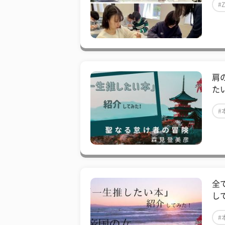
#
肩
た
#
全
し
#