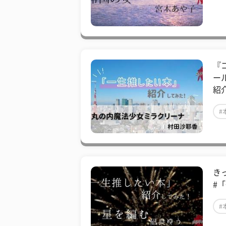
『
ー
紹
#
き
#
#