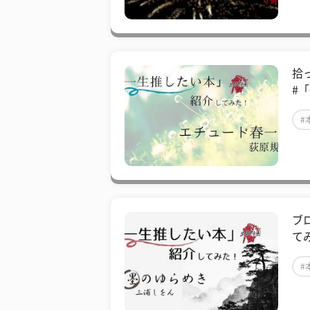
拾
#
#
ブ
て
#