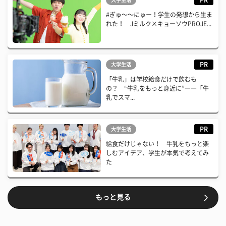
PR
大学生活
#ぎゅ〜〜にゅー！学生の発想から生ま
れた！ Jミルク×キョーソウPROJE...
PR
大学生活
「牛乳」は学校給食だけで飲むも
の？ “牛乳をもっと身近に”――「牛
乳でスマ...
PR
大学生活
給食だけじゃない！ 牛乳をもっと楽
しむアイデア、学生が本気で考えてみ
た
もっと見る