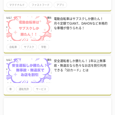
マクドナルド
ファストフード
アプリ
電動自転車はサブスクしか勝たん！
月々定額でGIANT、DAHONなど本格的
な車種が借りられる！
自転車
サブスク
学割
安全運転者しか勝たん！ 1年以上無事
故・無違反なら色々なお店を割引利用
できる「SDカード」とは
車
運転免許
サービス