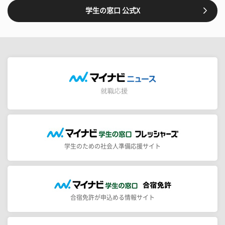
学生の窓口 公式X
学生のための社会人準備応援サイト
合宿免許が申込める情報サイト