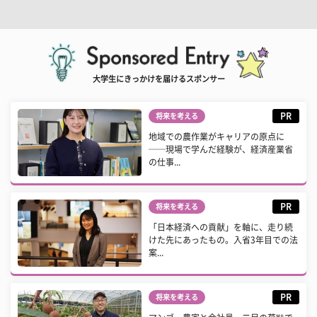
大学生にきっかけを届けるスポンサー
PR
将来を考える
地域での農作業がキャリアの原点に
──現場で学んだ経験が、経済産業省
の仕事...
PR
将来を考える
「日本経済への貢献」を軸に、走り続
けた先にあったもの。入省3年目での法
案...
PR
将来を考える