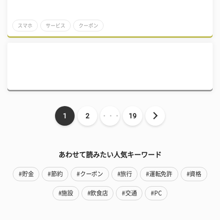
スマホ
サービス
クーポン
1
2
・・・
19
あわせて読みたい人気キーワード
#貯金
#節約
#クーポン
#旅行
#運転免許
#資格
#施設
#飲食店
#交通
#PC