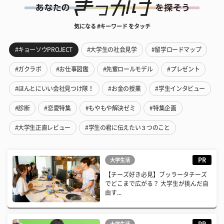
気になる #キーワード をタッチ
#キョーソウPROJECT
#大学生の社会見学
#留学ロードマップ
#ガクラボ
#お仕事図鑑
#先輩ロールモデル
#プレゼント
#ほんとにいい会社見つけ隊！
#お金の授業
#学生インタビュー
#診断
#恋愛特集
#もやもや解決ゼミ
#特集企画
#大学生正直レビュー
#学生の君に伝えたい３つのこと
PR
大学生活
【チーズ好き必見】ブッラータチーズ
でどこまで広がる？ 大学生が挑んだ自
由す...