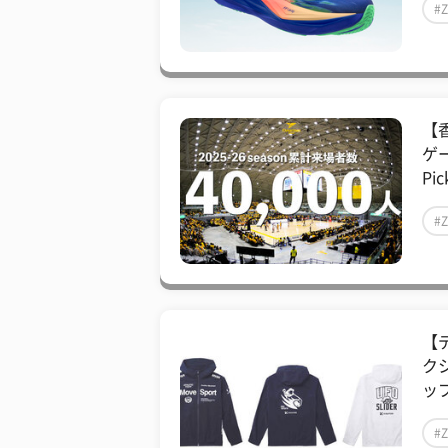
#
【
ゲ
Pic
#
【
ク
ップ
#