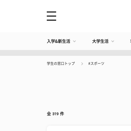
入学&新生活
大学生活
学生の窓口トップ
#スポーツ
全
319
件