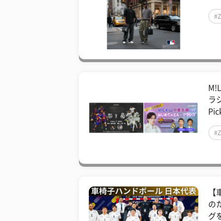
#
M
ラ
Pic
#
【
の
グを