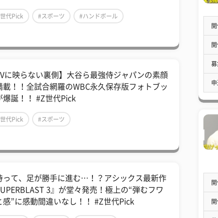
Z世代Pick
#スポーツ
#ハンドボール
開
開
募
TVに映らない裏側】大谷ら最強侍ジャパンの素顔
申
満載！！全試合網羅のWBC永久保存版フォトブッ
爆誕！！ #Z世代Pick
Z世代Pick
#スポーツ
待って、足が勝手に進む…！？アシックス最新作
開
UPERBLAST 3』が堂々発売！極上の“弾むフワ
と感”に感動間違いなし！！ #Z世代Pick
開