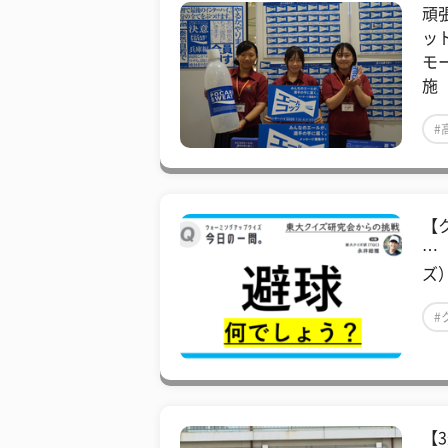
頑
ッ
モ
施
#
【
…
ズ
#
【