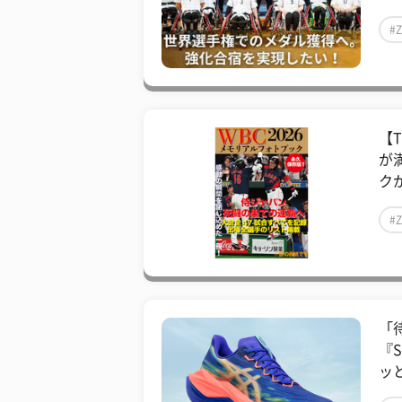
#
【
が
クが
#
「
『S
ッ