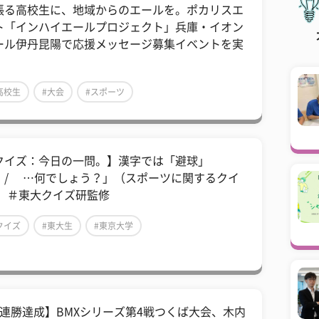
張る高校生に、地域からのエールを。ポカリスエ
ト「インハイエールプロジェクト」兵庫・イオン
ール伊丹昆陽で応援メッセージ募集イベントを実
高校生
#大会
#スポーツ
クイズ：今日の一問。】漢字では「避球」
 / …何でしょう？」（スポーツに関するクイ
） ＃東大クイズ研監修
クイズ
#東大生
#東京大学
3連勝達成】BMXシリーズ第4戦つくば大会、木内