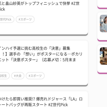
凱と畠山紗英がトップフィニッシュで快挙 #Z世
ick
Z世代Pick
#スポーツ
インハイ予選に挑む高校生の「決意」募集
！！】選手の 「想い」がポスターになる―ポカリ
エット「決意ポスター」（応募〆切：5月末ま
）
高校生
#大会
#スポーツ
つけたら即買い推奨!? 爆売れドジャース「LA」ロ
トートバッグが再販スタート #Z世代Pick