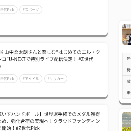
Z世代Pick
#スポーツ
!LK 山中柔太朗さんと楽しむ“はじめてのエル・ク
開
シコ”U-NEXTで特別ライブ配信決定！ #Z世代
k
開
Z世代Pick
#アイドル
#サッカー
募
申
車いすハンドボール】世界選手権でのメダル獲得
ため、強化合宿の実現へ！クラウドファンディン
開始！#Z世代Pick