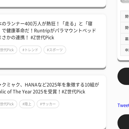
開
本のランナー400万人が熱狂！「走る」と「寝
開
」で健康革命だ！Runtripがパラマウントベッド
さかの連携！ #Z世代Pick
募
Z世代Pick
#トレンド
#スポーツ
申
ャクミャク、HANAなど2025年を象徴する10組が
blic of The Year 2025を受賞！#Z世代Pick
Z世代Pick
#陸上
#サッカー
Twee