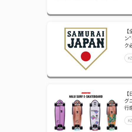
【
ン
ク必
#
【
グ
行感
#