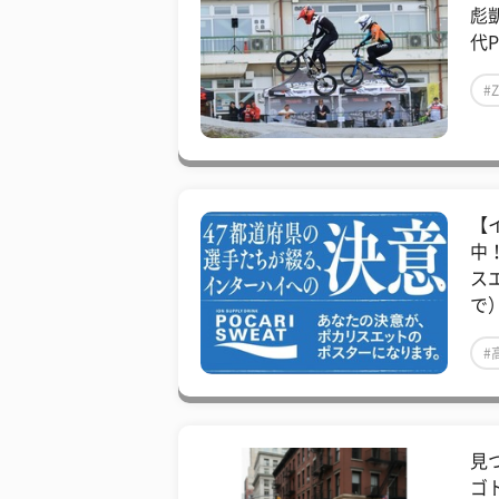
彪
代P
#
【
中
ス
で
#
見
ゴ