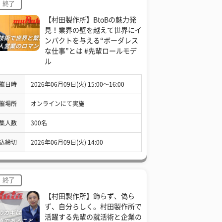
終了
【村田製作所】BtoBの魅力発
見！業界の壁を越えて世界にイ
ンパクトを与える“ボーダレス
な仕事”とは #先輩ロールモデ
ル
催日時
2026年06月09日(火) 15:00〜16:00
催場所
オンラインにて実施
集人数
300名
込締切
2026年06月09日(火) 14:00
終了
【村田製作所】飾らず、偽ら
ず、自分らしく。村田製作所で
活躍する先輩の就活術と企業の