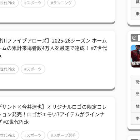
募
Z世代Pick
#スポーツ
#ランニング
申
香川ファイブアローズ】2025-26シーズン ホーム
ームの累計来場者数4万人を最速で達成！ #Z世代
k
Z世代Pick
#スポーツ
開
開
募
デサント×今井達也】オリジナルロゴの限定コレ
ション発売！ロゴがエモい7アイテムがラインナ
申
 #Z世代Pick
Z世代Pick
#スポーツ
#スポーツ選手