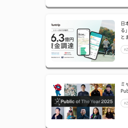
日
る
とま
#
ミ
Pu
#