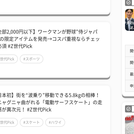
全部2,000円以下】ワークマンが野球”侍ジャパ
”の限定アイテムを発売→コスパ重視ならチェッ
須 #Z世代Pick
開
Z世代Pick
#スポーツ
開
募
申
日本初】街を“波乗り”移動できる5.8kgの相棒！
ニャグニャ曲がれる「電動サーフスケート」の走
が異次元！ #Z世代Pick
Z世代Pick
#スケート
#ハワイ