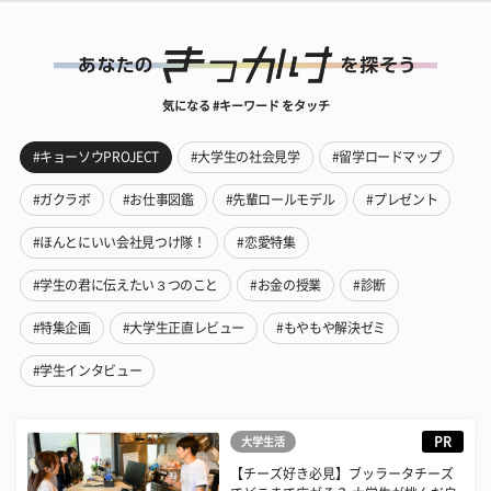
気になる #キーワード をタッチ
#キョーソウPROJECT
#大学生の社会見学
#留学ロードマップ
#ガクラボ
#お仕事図鑑
#先輩ロールモデル
#プレゼント
#ほんとにいい会社見つけ隊！
#恋愛特集
#学生の君に伝えたい３つのこと
#お金の授業
#診断
#特集企画
#大学生正直レビュー
#もやもや解決ゼミ
#学生インタビュー
PR
大学生活
【チーズ好き必見】ブッラータチーズ