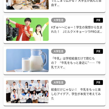
でどこまで広がる？ 大学生が挑んだ自
由す...
PR
大学生活
#ぎゅ〜〜にゅー！学生の発想から生ま
れた！ Jミルク×キョーソウPROJE...
PR
大学生活
「牛乳」は学校給食だけで飲むも
の？ “牛乳をもっと身近に”――「牛
乳でスマ...
PR
大学生活
給食だけじゃない！ 牛乳をもっと楽
しむアイデア、学生が本気で考えてみ
た