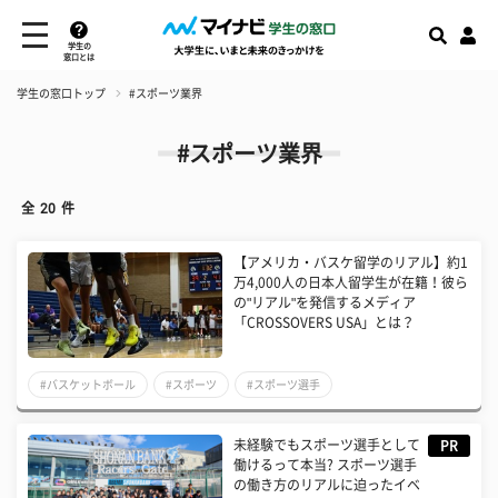
学生の
窓口とは
学生の窓口トップ
#スポーツ業界
#スポーツ業界
全
20
件
【アメリカ・バスケ留学のリアル】約1
万4,000人の日本人留学生が在籍！彼ら
の"リアル"を発信するメディア
「CROSSOVERS USA」とは？
#バスケットボール
#スポーツ
#スポーツ選手
未経験でもスポーツ選手として
PR
働けるって本当? スポーツ選手
の働き方のリアルに迫ったイベ