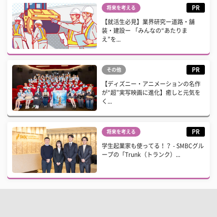
PR
将来を考える
【就活生必見】業界研究ー道路・舗
装・建設ー 「みんなの“あたりま
え”を...
PR
その他
【ディズニー・アニメーションの名作
が“超”実写映画に進化】癒しと元気を
く...
PR
将来を考える
学生起業家も使ってる！？ - SMBCグル
ープの「Trunk（トランク）...