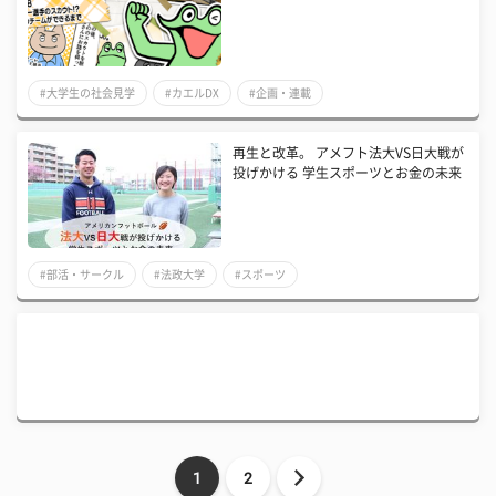
#大学生の社会見学
#カエルDX
#企画・連載
再生と改革。 アメフト法大VS日大戦が
投げかける 学生スポーツとお金の未来
#部活・サークル
#法政大学
#スポーツ
1
2