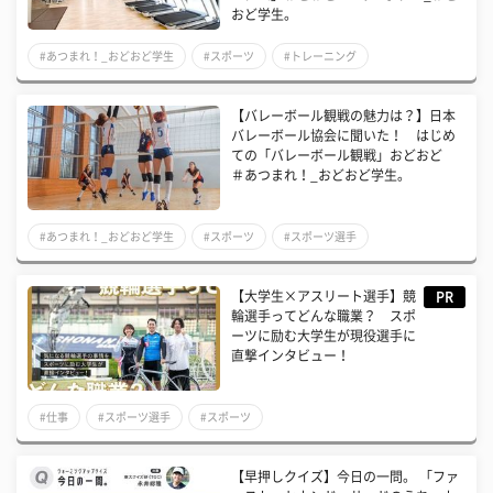
おど学生。
#あつまれ！_おどおど学生
#スポーツ
#トレーニング
【バレーボール観戦の魅力は？】日本
バレーボール協会に聞いた！ はじめ
ての「バレーボール観戦」おどおど
＃あつまれ！_おどおど学生。
#あつまれ！_おどおど学生
#スポーツ
#スポーツ選手
【大学生×アスリート選手】競
PR
輪選手ってどんな職業？ スポ
ーツに励む大学生が現役選手に
直撃インタビュー！
#仕事
#スポーツ選手
#スポーツ
【早押しクイズ】今日の一問。 「ファ