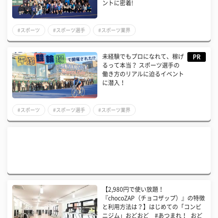
ントに密着!
#スポーツ
#スポーツ選手
#スポーツ業界
未経験でもプロになれて、稼げ
PR
るって本当？ スポーツ選手の
働き方のリアルに迫るイベント
に潜入！
#スポーツ
#スポーツ選手
#スポーツ業界
【2,980円で使い放題！
『chocoZAP（チョコザップ）』の特徴
と利用方法は？】はじめての「コンビ
ニジム」おどおど #あつまれ！_おど