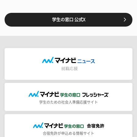
学生の窓口 公式X
学生のための社会人準備応援サイト
合宿免許が申込める情報サイト