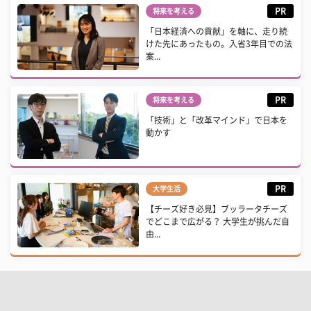
PR
将来を考える
「日本経済への貢献」を軸に、走り続
けた先にあったもの。入省3年目での法
案...
PR
将来を考える
「技術」と「改革マインド」で日本を
動かす
PR
大学生活
【チーズ好き必見】ブッラータチーズ
でどこまで広がる？ 大学生が挑んだ自
由...