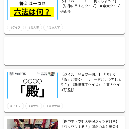
ある「六 … / …何でしょう？」
（法律に関するクイズ） ＃東大クイズ
研監修
#クイズ
#東大生
#東京大学
【クイズ：今日の一問。】「漢字で
『殿』と書く… / …何というでしょ
う？」（難読漢字クイズ） ＃東大クイ
ズ研監修
#クイズ
#東大生
#東京大学
【途中中止でも大盛況だった五月祭】
「ワクワクする！」運命の本と出会え