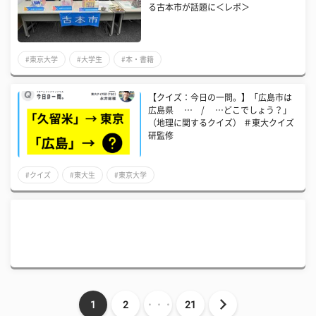
る古本市が話題に＜レポ＞
#東京大学
#大学生
#本・書籍
【クイズ：今日の一問。】「広島市は
広島県 … / …どこでしょう？」
（地理に関するクイズ） ＃東大クイズ
研監修
#クイズ
#東大生
#東京大学
1
2
・・・
21