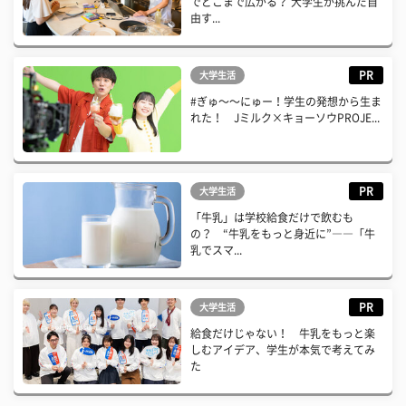
でどこまで広がる？ 大学生が挑んだ自
由す...
PR
大学生活
#ぎゅ〜〜にゅー！学生の発想から生ま
れた！ Jミルク×キョーソウPROJE...
PR
大学生活
「牛乳」は学校給食だけで飲むも
の？ “牛乳をもっと身近に”――「牛
乳でスマ...
PR
大学生活
給食だけじゃない！ 牛乳をもっと楽
しむアイデア、学生が本気で考えてみ
た