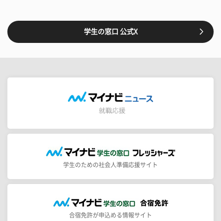
学生の窓口 公式X
学生のための社会人準備応援サイト
合宿免許が申込める情報サイト