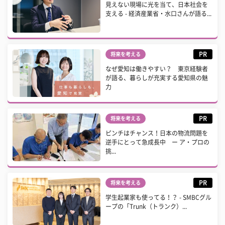
見えない現場に光を当て、日本社会を
支える - 経済産業省・水口さんが語る...
PR
将来を考える
なぜ愛知は働きやすい？ 東京経験者
が語る、暮らしが充実する愛知県の魅
力
PR
将来を考える
ピンチはチャンス！日本の物流問題を
逆手にとって急成長中 ー ア・プロの
挑...
PR
将来を考える
学生起業家も使ってる！？ - SMBCグル
ープの「Trunk（トランク）...