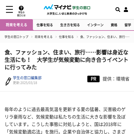
学生の
窓口とは
将来を考える
仕事を知る
生き方を知る
インターン
資格
留学
学生の窓口トップ
将来を考える
仕事を知る
食、ファッション、住まい、旅行……影
食、ファッション、住まい、旅行……影響は身近な
生活にも！ 大学生が気候変動に向き合うイベント
に行ってみた
学生の窓口編集部
PR
提供：環境省
更新:2025/03/18
毎年のように過去最高気温を更新する夏の猛暑、災害級のゲ
リラ豪雨など、気候変動は私たちの生活に大きな影響を及ぼ
しています。こうした事態に対処しようと、国は
2018
年に
「気候変動適応法」を施行。企業や自治体と協力し、さまざ