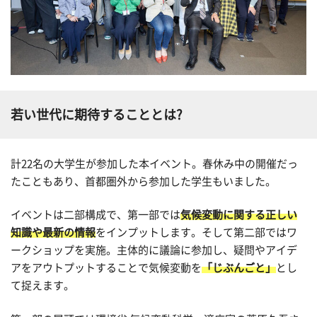
若い世代に期待することとは?
計
2
2名の大学生が参加した本イベント。春休み中の開催だっ
たこともあり、首都圏外から参加した学生もいました。
イベントは二部構成で、第一部では
気候変動に関する正しい
知識や最新の情報
をインプットします。そして第二部ではワ
ークショップを実施。主体的に議論に参加し、疑問やアイデ
アをアウトプットすることで気候変動を
「じぶんごと」
とし
て捉えます。