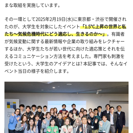
まな取組を実施しています。
その一環として
2025
年
2
月
19
日(水)に東京都・渋谷で開催され
たのが、大学生を対象にしたイベント
「
1.5
℃上昇の世界と私
たち～気候危機時代にどう適応し、生きるのか～」
。有識者
が気候変動に関する最新情報や企業の取り組みをレクチャー
するほか、大学生たちが若い世代に向けた適応策とそれを伝
えるコミュニケーション方法を考えました。専門家も刺激を
受けたという、大学生のアイデアとは? 本記事では、そんなイ
ベント当日の様子を紹介します。