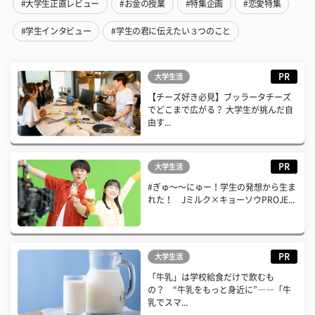
#大学生正直レビュー
#お金の授業
#特集企画
#恋愛特集
#学生インタビュー
#学生の君に伝えたい３つのこと
PR
大学生活
【チーズ好き必見】ブッラータチーズ
でどこまで広がる？ 大学生が挑んだ自
由す...
PR
大学生活
#ぎゅ〜〜にゅー！学生の発想から生ま
れた！ Jミルク×キョーソウPROJE...
PR
大学生活
「牛乳」は学校給食だけで飲むも
の？ “牛乳をもっと身近に”――「牛
乳でスマ...