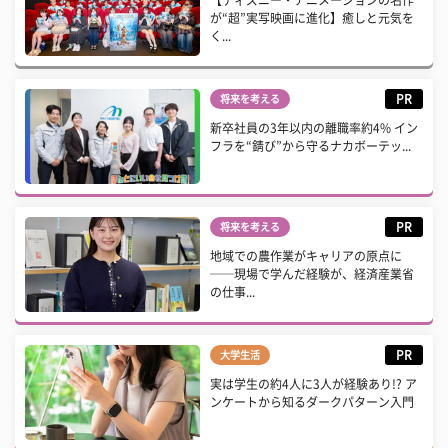
【ディズニー・アニメーションの名作
が“超”実写映画に進化】癒しと元気を
く...
PR
将来を考える
新卒社員の3年以内の離職率約4% イン
フラを“錆び”から守るナカボーテッ...
PR
将来を考える
地域での農作業がキャリアの原点に
──現場で学んだ経験が、経済産業省
の仕事...
PR
大学生活
実は学生の約4人に3人が経験あり!? ア
ンケートから知るダークパターン入門