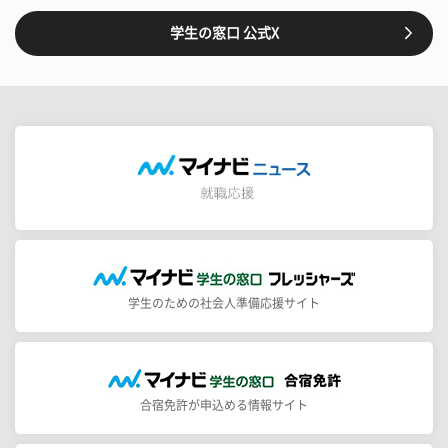
学生の窓口 公式X
学生のための社会人準備応援サイト
合宿免許が申込める情報サイト