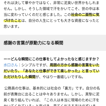
それは決して華やかではなく、非常に泥臭い世界かもしれま
せん。しかし、そうした領域で汗をかいてこそ、世の中は本
当に変わっていくのだと感じました。この
社会の二面性に気
づけたこと
は、自分の人生にとっても大きな資産になったと
思います。
感謝の言葉が原動力になる瞬間
ーーどんな瞬間にこの仕事をしてよかったなと感じますか？
水口さん
：シンプルですが、
周囲の方から感謝の言葉をいた
だいたり、「あなたと仕事ができて楽しかった」と言ってい
ただけたりした瞬間
が、やはり一番嬉しいですね。
公務員の仕事は、基本的には社会の「裏方」です。自分の名
前が表舞台に出ることは中々ありません。しかし、真摯に泥
臭く取り組んでいれば、「この人は本当に現場のために汗を
かいてくれている」と気づき、見てくださる方は必ずいま