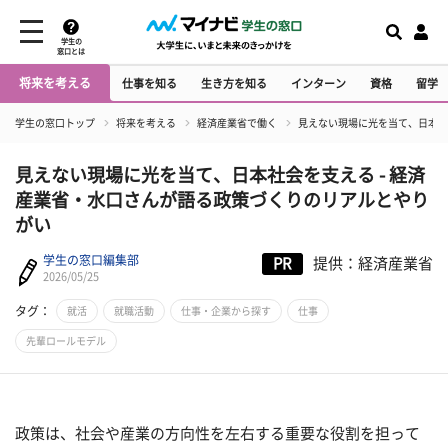
学生の
窓口とは
将来を考える
仕事を知る
生き方を知る
インターン
資格
留学
学生の窓口トップ
将来を考える
経済産業省で働く
見えない現場に光を当て、日本社
見えない現場に光を当て、日本社会を支える - 経済
産業省・水口さんが語る政策づくりのリアルとやり
がい
学生の窓口編集部
PR
提供：経済産業省
2026/05/25
タグ：
就活
就職活動
仕事・企業から探す
仕事
先輩ロールモデル
政策は、社会や産業の方向性を左右する重要な役割を担って