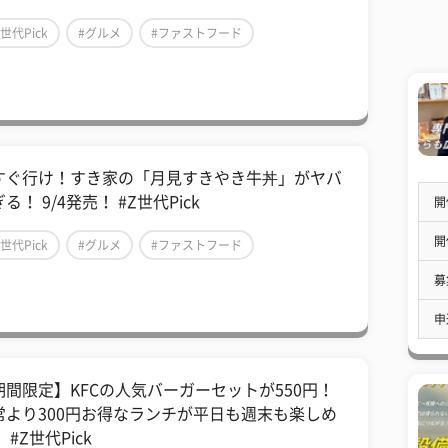
Z世代Pick
#グルメ
#ファストフード
すぐ行け！すき家の「月見すきやき牛丼」がヤバ
る！ 9/4発売！ #Z世代Pick
開
開
Z世代Pick
#グルメ
#ファストフード
募
申
期間限定】KFCの人気バーガーセットが550円！
常より300円お得なランチが平日も週末も楽しめ
 #Z世代Pick