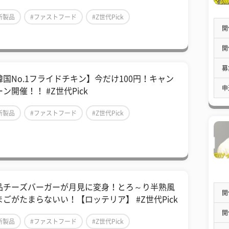
新製品
#ファストフード
#Z世代Pick
開
開
募
韓国No.1フライドチキン】今だけ100円！キャン
申
ン開催！！ #Z世代Pick
新製品
#ファストフード
#Z世代Pick
品チーズバーガーが月見に変身！とろ～り半熟風
開
まごがたまらないい！【ロッテリア】 #Z世代Pick
開
新製品
#ファストフード
#Z世代Pick