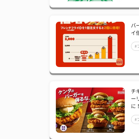
バ
イ
#
チ
ー
に！
#