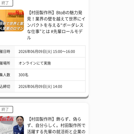
終了
【村田製作所】BtoBの魅力発
見！業界の壁を越えて世界にイ
ンパクトを与える“ボーダレス
な仕事”とは #先輩ロールモデ
ル
催日時
2026年06月09日(火) 15:00〜16:00
催場所
オンラインにて実施
集人数
300名
込締切
2026年06月09日(火) 14:00
終了
【村田製作所】飾らず、偽ら
ず、自分らしく。村田製作所で
活躍する先輩の就活術と企業の