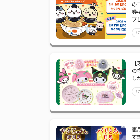
の
券
プし
#
【
の
しか
#
裏
すぎ