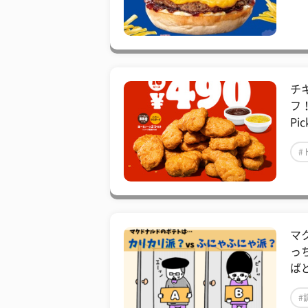
チ
フ
Pic
#
マ
っ
ば
#