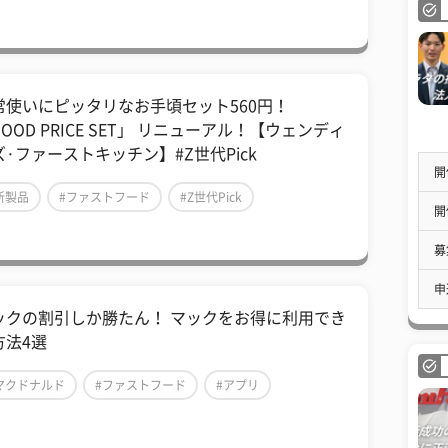
常使いにピッタリなお手頃セット560円！
OOD PRICE SET」 リニューアル！【ウェンディ
ズ·ファーストキッチン】#Z世代Pick
開
新製品
#ファストフード
#Z世代Pick
開
募
申
ックの割引しか勝たん！ マックをお得に利用でき
方法4選
マクドナルド
#ファストフード
#アプリ