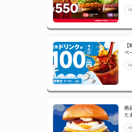
#
【
ペー
#
絶
た
#