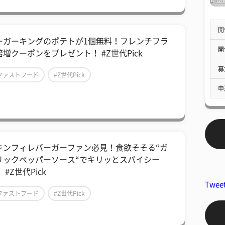
開
ーガーキングのポテトが1個無料！フレンチフラ
開
倍増クーポンをプレゼント！ #Z世代Pick
募
ファストフード
#Z世代Pick
申
キンフィレバーガーファン必見！食欲そそる“ガ
リックペッパーソース“でキリッとスパイシー
 #Z世代Pick
Twee
ファストフード
#Z世代Pick