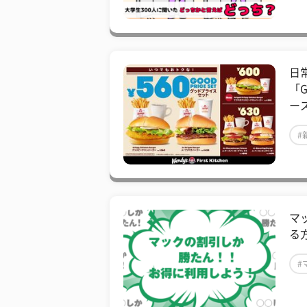
日
「G
ー
#
マ
る
#