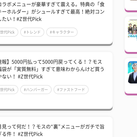
コラボメニューが豪華すぎて震える。特典の「食
キーホルダー」がシュールすぎて最高！絶対コン
たい！#Z世代Pick
Z世代Pick
#トレンド
#キャラクター
速報】5000円払って5000円戻ってくる！？モス
福袋が「実質無料」すぎて意味わからんけど買う
ない！ #Z世代Pick
Z世代Pick
#ハンバーガー
#ファストフード
月見って何だ！？モスの“裏”メニューがガチで旨
る件！ #Z世代Pick