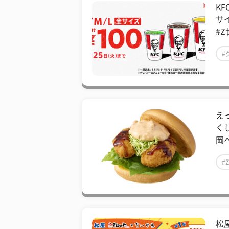
K
サ
#Z
#
え
く
岡へ
#
松