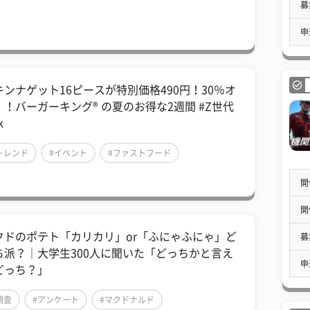
募
申
キンナゲット16ピースが特別価格490円！30％オ
！！バーガーキング® の夏のお得な2週間 #Z世代
k
トレンド
#イベント
#ファストフード
開
開
クドのポテト「カリカリ」or「ふにゃふにゃ」ど
募
ち派？｜大学生300人に聞いた「どっちかと言え
申
どっち？」
調査
#アンケート
#マクドナルド