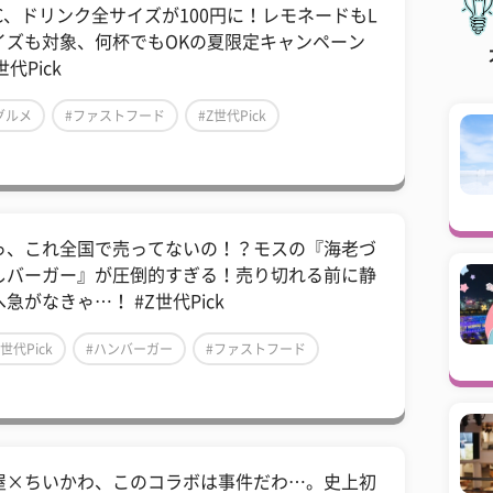
FC、ドリンク全サイズが100円に！レモネードもL
イズも対象、何杯でもOKの夏限定キャンペーン
世代Pick
グルメ
#ファストフード
#Z世代Pick
っ、これ全国で売ってないの！？モスの『海老づ
しバーガー』が圧倒的すぎる！売り切れる前に静
急がなきゃ…！ #Z世代Pick
Z世代Pick
#ハンバーガー
#ファストフード
屋×ちいかわ、このコラボは事件だわ…。史上初