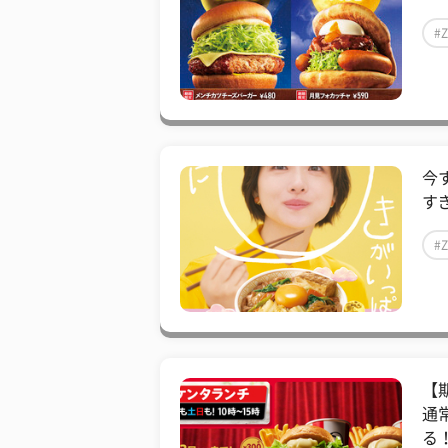
#
今
すぎ
#
【
通
る！