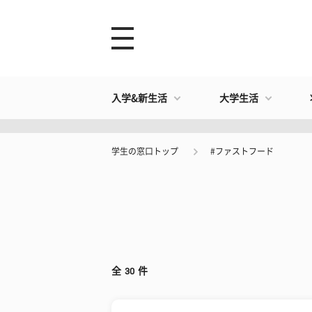
入学&新生活
大学生活
学生の窓口トップ
#ファストフード
全
30
件