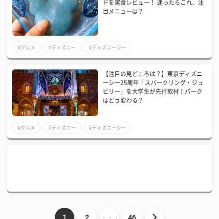
ドを実食レビュー！ 迷ったらこれ、注
目メニューは？
#グルメ
#ディズニー
#ディズニーシー
【注目の見どころは？】東京ディズニ
ーシー25周年「スパークリング・ジュ
ビリー」を大学生が先行取材！パーク
はどう変わる？
#グルメ
#ディズニー
#ディズニーシー
1
2
・・・
46