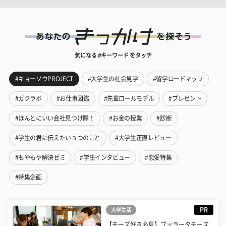
気になる #キーワード をタッチ
#キョーソウPROJECT
#大学生の社会見学
#留学ロードマップ
#ガクラボ
#お仕事図鑑
#先輩ロールモデル
#プレゼント
#ほんとにいい会社見つけ隊！
#お金の授業
#診断
#学生の君に伝えたい３つのこと
#大学生正直レビュー
#もやもや解決ゼミ
#学生インタビュー
#恋愛特集
#特集企画
PR
大学生活
【チーズ好き必見】ブッラータチーズ