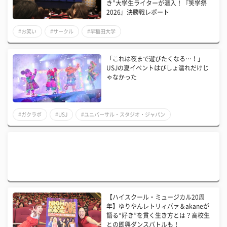
き”大学生ライターが潜入！『笑学祭
2026』決勝戦レポート
#お笑い
#サークル
#早稲田大学
「これは夜まで遊びたくなる…！」
USJの夏イベントはびしょ濡れだけじ
ゃなかった
#ガクラボ
#USJ
#ユニバーサル・スタジオ・ジャパン
【ハイスクール・ミュージカル20周
年】ゆりやんレトリィバァ＆akaneが
語る“好き”を貫く生き方とは？高校生
との即興ダンスバトルも！