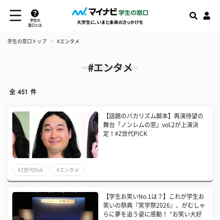
学生の
窓口とは
学生の窓口トップ
#エンタメ
#エンタメ
全
451
件
【話題のバカリズム脚本】再演待望の
舞台「ノンレムの窓」vol.2が上演決
定！#Z世代PICK
#Z世代Pick
#エンタメ
【学生お笑いNo.1は？】これが学生お
笑いの祭典『笑学祭2026』、がむしゃ
らに夢を追う姿に感動！ “お笑い大好