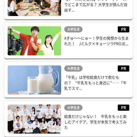
でどこまで広がる？ 大学生が挑んだ自
由す...
PR
大学生活
#ぎゅ〜〜にゅー！学生の発想から生ま
れた！ Jミルク×キョーソウPROJE...
PR
大学生活
「牛乳」は学校給食だけで飲むも
の？ “牛乳をもっと身近に”――「牛
乳でスマ...
PR
大学生活
給食だけじゃない！ 牛乳をもっと楽
しむアイデア、学生が本気で考えてみ
た