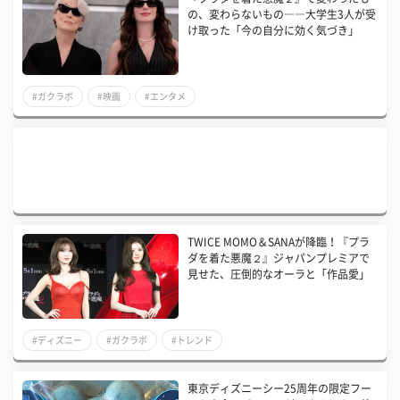
の、変わらないもの――大学生3人が受
け取った「今の自分に効く気づき」
#ガクラボ
#映画
#エンタメ
TWICE MOMO＆SANAが降臨！『プラ
ダを着た悪魔２』ジャパンプレミアで
見せた、圧倒的なオーラと「作品愛」
#ディズニー
#ガクラボ
#トレンド
東京ディズニーシー25周年の限定フー