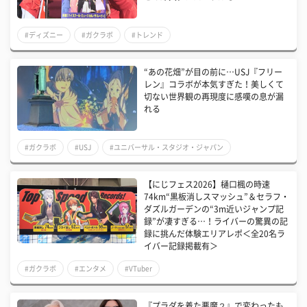
#ディズニー
#ガクラボ
#トレンド
“あの花畑”が目の前に…USJ『フリー
レン』コラボが本気すぎた！美しくて
切ない世界観の再現度に感嘆の息が漏
れる
#ガクラボ
#USJ
#ユニバーサル・スタジオ・ジャパン
【にじフェス2026】樋口楓の時速
74km“黒板消しスマッシュ”＆セラフ・
ダズルガーデンの“3m近いジャンプ記
録”が凄すぎる…！ライバーの驚異の記
録に挑んだ体験エリアレポ＜全20名ラ
イバー記録掲載有＞
#ガクラボ
#エンタメ
#VTuber
『プラダを着た悪魔２』で変わったも