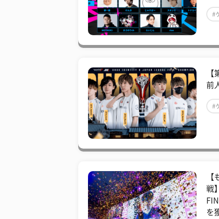
#
【第
前人
#
【
戦】
FI
を獲