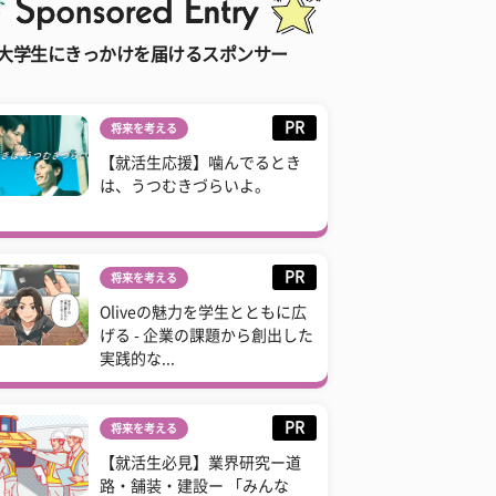
大学生にきっかけを届けるスポンサー
PR
将来を考える
【就活生応援】噛んでるとき
は、うつむきづらいよ。
PR
将来を考える
Oliveの魅力を学生とともに広
げる - 企業の課題から創出した
実践的な...
PR
将来を考える
【就活生必見】業界研究ー道
路・舗装・建設ー 「みんな