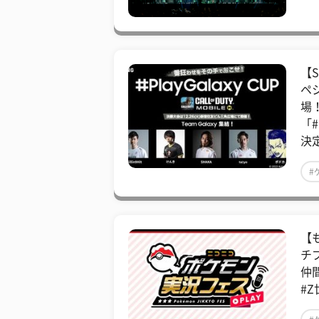
【S
ペシ
場！
「#P
決定
#
【
チ
仲
#Z