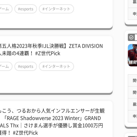
募
ゲーム
#esports
#インターネット
申
五人格2023年秋季IJL決勝戦】ZETA DIVISION
未踏の4連覇！ #Z世代Pick
ゲーム
#esports
#インターネット
開
開
募
もこう、つるおから人気インフルエンサーが生観
申
「RAGE Shadowverse 2023 Winter」GRAND
NALS Thx｜さけまん選手が優勝し賞金1000万円
得！ #Z世代Pick