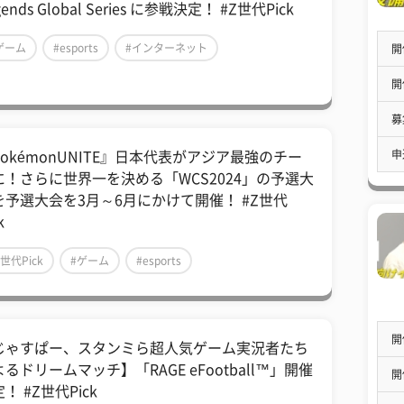
gends Global Series に参戦決定！ #Z世代Pick
ゲーム
#esports
#インターネット
開
開
募
申
PokémonUNITE』日本代表がアジア最強のチー
に！さらに世界一を決める「WCS2024」の予選大
を予選大会を3月～6月にかけて開催！ #Z世代
k
Z世代Pick
#ゲーム
#esports
開
じゃすぱー、スタンミら超人気ゲーム実況者たち
るドリームマッチ】「RAGE eFootball™」開催
開
！ #Z世代Pick