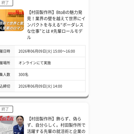
終了
【村田製作所】BtoBの魅力発
見！業界の壁を越えて世界にイ
ンパクトを与える“ボーダレス
な仕事”とは #先輩ロールモデ
ル
催日時
2026年06月09日(火) 15:00〜16:00
催場所
オンラインにて実施
集人数
300名
込締切
2026年06月09日(火) 14:00
終了
【村田製作所】飾らず、偽ら
ず、自分らしく。村田製作所で
活躍する先輩の就活術と企業の