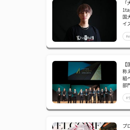
「
1t
国
イ
#e
【
称
組
部
#
プ