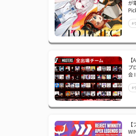
が
Pic
#
【A
プ
会 
#
【プ
WI