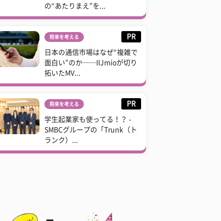
の“あたりまえ”を...
PR
将来を考える
日本の通信市場はなぜ“複雑で
面白い”のか──IIJmioが切り
拓いたMV...
PR
将来を考える
学生起業家も使ってる！？ -
SMBCグループの「Trunk（ト
ランク）...