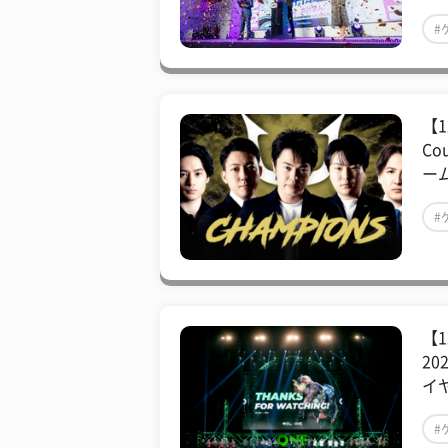
#
【
Co
ーム
#
【1
2
イ
#