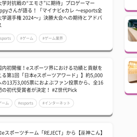
大学対抗戦の“エモさ”に期待」プロゲーマー
appyさんが語る！「マイナビeカレ 〜esports全
大学選手権 2024〜」決勝大会への期待とアドバ
ス
sports
#ゲーム
#ゲーム業界
国内初開催！eスポーツ界における功績と貢献を
える第1回「日本eスポーツアワード」】約5,000
への13万3,005票におよぶファン投票から、全16
門の初代受賞者が決定！ #Z世代Pick
ゲーム
#esports
#インターネット
ロeスポーツチーム「REJECT」から【巫神こん】