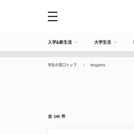
入学&新生活
大学生活
学生の窓口トップ
#esports
全
240
件