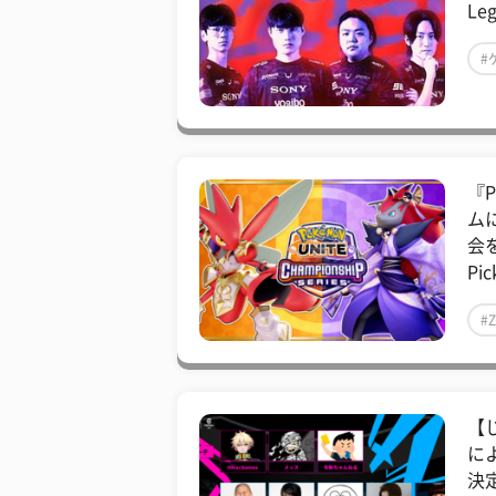
Le
#
『
ム
会
Pic
#
【
によ
決定