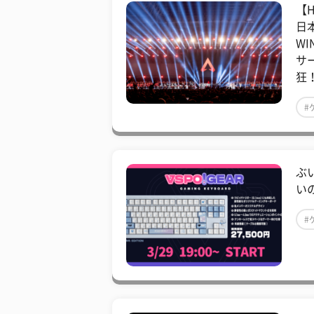
【
日本
W
サ
狂！
#
ぶ
いの
#