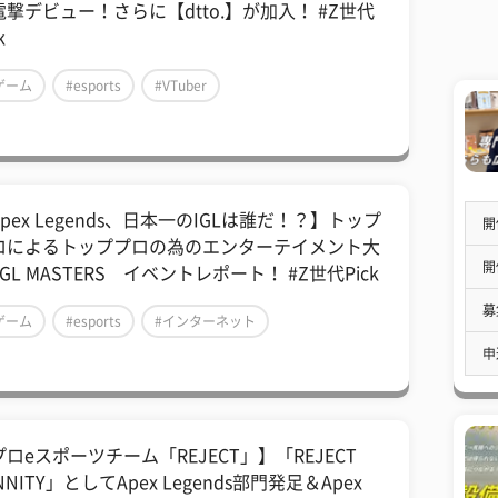
電撃デビュー！さらに【dtto.】が加入！ #Z世代
k
ゲーム
#esports
#VTuber
pex Legends、日本一のIGLは誰だ！？】トップ
開
ロによるトッププロの為のエンターテイメント大
開
IGL MASTERS イベントレポート！ #Z世代Pick
募
ゲーム
#esports
#インターネット
申
ロeスポーツチーム「REJECT」】「REJECT
NNITY」としてApex Legends部門発足＆Apex