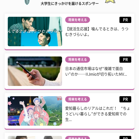
大学生にきっかけを届けるスポンサー
PR
将来を考える
【就活生応援】噛んでるときは、うつ
むきづらいよ。
PR
将来を考える
日本の通信市場はなぜ“複雑で面白
い”のか──IIJmioが切り拓いたMV...
PR
将来を考える
愛知暮らしのリアルはこれだ！ “ちょ
うどいい暮らし”ができる愛知県での
生...