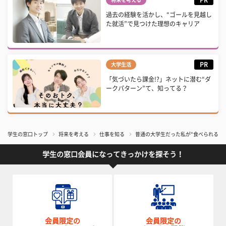
PR
将来を考える
過去の経験を活かし、“ゴールを見越し
た就活”で見つけた理想のキャリア
PR
大学生活
「気づいたら課金!?」ネットに潜む“ダ
ークパターン”て、知ってる？
学生の窓口トップ
将来を考える
仕事を知る
普通の大学生だった私が“食べられるバ
学生の窓口会員になってきっかけを探そう！
会員限定の
会員限定の