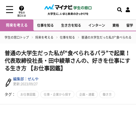
学生の
窓口とは
将来を考える
仕事を知る
生き方を知る
インターン
資格
留学
学生の窓口トップ
将来を考える
仕事を知る
普通の大学生だった私が“食べられるバ
普通の大学生だった私が“食べられるバラ”で起業！
代表取締役社長・田中綾華さんの、好きを仕事にす
る生き方 【お仕事図鑑】
編集部：ぜんや
更新:2023/09/27
タグ：
お仕事図鑑
仕事・企業から探す
企画・連載
働き方