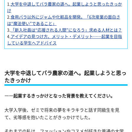
1.
大学を中退してバラ農家の道へ。起業しようと思ったきっか
け
2.
食用バラ以外にジャムや化粧品を開発。「6次産業の面白さ
は“魔法使い”であること」
3.
「新入社員は“応援される人間”になろう」求める人材とは？
4.
アイデアの見つけ方、メリット・デメリット……起業を目指
している学生へアドバイス
大学を中退してバラ農家の道へ。起業しようと思っ
たきっかけ
――起業するきっかけとなった背景を教えてください。
大学入学後、ゼミで将来の夢をキラキラと話す同級生を見
て、劣等感を抱いたことがきっかけでした。
それまでの私は、ファッションやコスメが好きな普通の大学