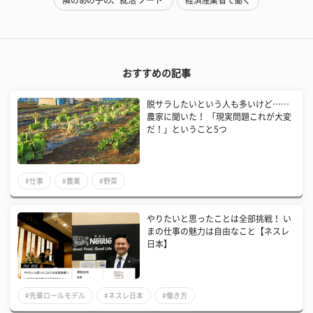
隣のあの子の、就活"ノート"
経済産業省で働く
おすすめの記事
脱サラしたいという人も多いけど……
農家に聞いた！ 「現実問題これが大変
だ！」ということ5つ
#仕事
#農業
#野菜
やりたいと思ったことは全部挑戦！ い
まの仕事の魅力は自由なこと【ネスレ
日本】
#先輩ロールモデル
#ネスレ日本
#働き方