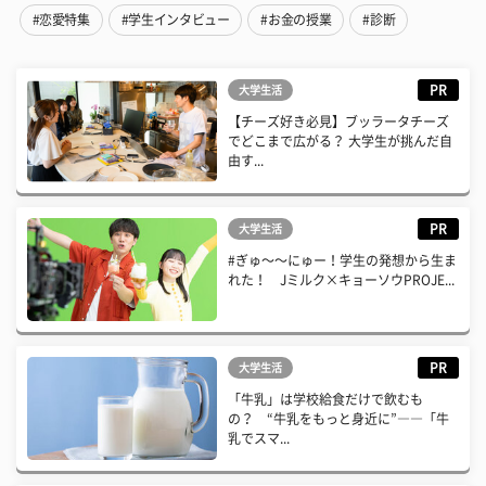
#恋愛特集
#学生インタビュー
#お金の授業
#診断
PR
大学生活
【チーズ好き必見】ブッラータチーズ
でどこまで広がる？ 大学生が挑んだ自
由す...
PR
大学生活
#ぎゅ〜〜にゅー！学生の発想から生ま
れた！ Jミルク×キョーソウPROJE...
PR
大学生活
「牛乳」は学校給食だけで飲むも
の？ “牛乳をもっと身近に”――「牛
乳でスマ...