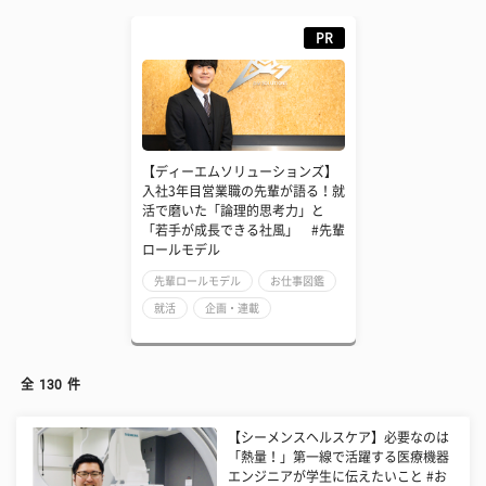
PR
【ディーエムソリューションズ】
入社3年目営業職の先輩が語る！就
活で磨いた「論理的思考力」と
「若手が成長できる社風」 #先輩
ロールモデル
先輩ロールモデル
お仕事図鑑
就活
企画・連載
全
130
件
【シーメンスヘルスケア】必要なのは
「熱量！」第一線で活躍する医療機器
エンジニアが学生に伝えたいこと #お