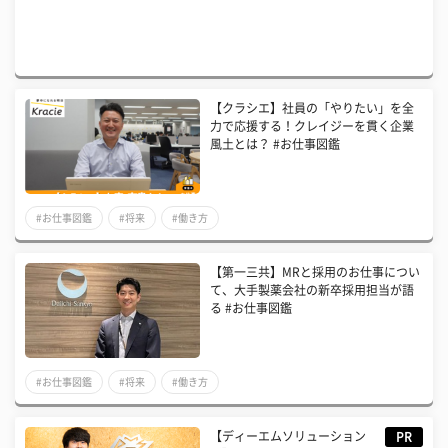
【クラシエ】社員の「やりたい」を全
力で応援する！クレイジーを貫く企業
風土とは？ #お仕事図鑑
#お仕事図鑑
#将来
#働き方
【第一三共】MRと採用のお仕事につい
て、大手製薬会社の新卒採用担当が語
る #お仕事図鑑
#お仕事図鑑
#将来
#働き方
【ディーエムソリューション
PR