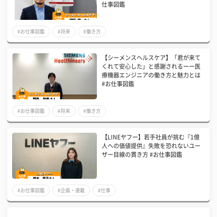
仕事図鑑
#お仕事図鑑
#将来
#働き方
【シーメンスヘルスケア】「君が来て
くれて安心した」と感謝されるーー医
療機器エンジニアの働き方と魅力とは
#お仕事図鑑
#お仕事図鑑
#将来
#働き方
【LINEヤフー】若手社員が挑む『1億
人への価値提供』失敗を恐れないユー
ザー目線の貫き方 #お仕事図鑑
#お仕事図鑑
#企画・連載
#仕事