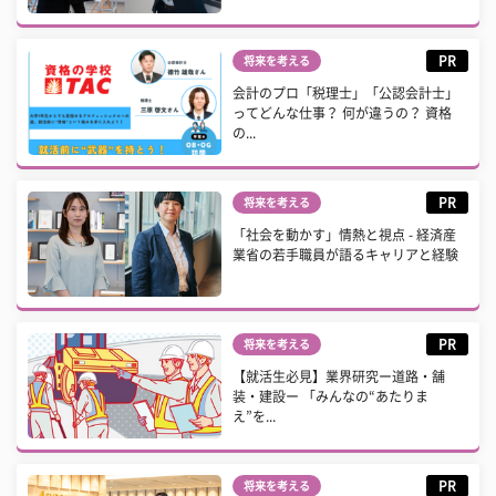
PR
将来を考える
会計のプロ「税理士」「公認会計士」
ってどんな仕事？ 何が違うの？ 資格
の...
PR
将来を考える
「社会を動かす」情熱と視点 - 経済産
業省の若手職員が語るキャリアと経験
PR
将来を考える
【就活生必見】業界研究ー道路・舗
装・建設ー 「みんなの“あたりま
え”を...
PR
将来を考える