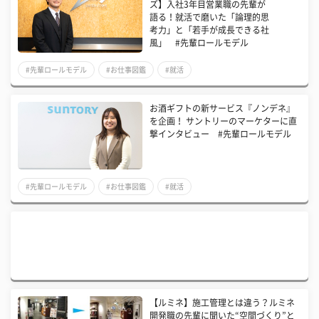
ズ】入社3年目営業職の先輩が
語る！就活で磨いた「論理的思
考力」と「若手が成長できる社
風」 #先輩ロールモデル
#先輩ロールモデル
#お仕事図鑑
#就活
お酒ギフトの新サービス『ノンデネ』
を企画！ サントリーのマーケターに直
撃インタビュー #先輩ロールモデル
#先輩ロールモデル
#お仕事図鑑
#就活
【ルミネ】施工管理とは違う？ルミネ
開発職の先輩に聞いた“空間づくり”と