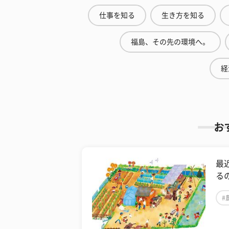
仕事を知る
生き方を知る
福島、その先の環境へ。
経
お
最
る
#