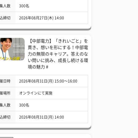
集人数
300名
込締切
2026年08月27日(木) 14:00
【中部電力】「きれいごと」を
貫き、想いを形にする！中部電
力の無限のキャリア。答えのな
い問いに挑み、成長し続ける環
境の魅力 #
催日時
2026年08月31日(月) 15:00〜16:00
催場所
オンラインにて実施
集人数
300名
込締切
2026年08月31日(月) 14:00