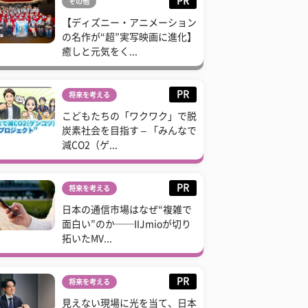
PR
その他
【ディズニー・アニメーション
の名作が“超”実写映画に進化】
癒しと元気をく...
PR
将来を考える
こどもたちの「ワクワク」で脱
炭素社会を目指す – 「みんなで
減CO2（ゲ...
PR
将来を考える
日本の通信市場はなぜ“複雑で
面白い”のか──IIJmioが切り
拓いたMV...
PR
将来を考える
見えない現場に光を当て、日本