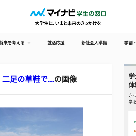
将来を考える
就活応援
新社会人準備
学割
学
足の草鞋で...
の画像
体
き
学