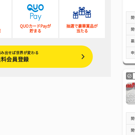
開
QUOカードPayが
抽選で豪華賞品が
開
催
貯まる
当たる
募
踏み出せば世界が変わる
申
無料会員登録
開
開