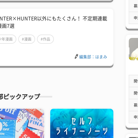
募
申
UNTER×HUNTER以外にもたくさん！ 不定期連載
漫画7選
少年漫画
#漫画
#作品
編集部：はまみ
開
開
部ピックアップ
募
申