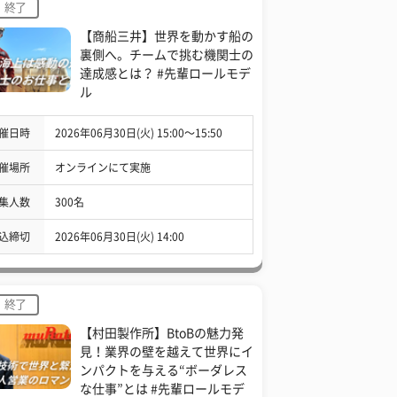
終了
【商船三井】世界を動かす船の
裏側へ。チームで挑む機関士の
達成感とは？ #先輩ロールモデ
ル
催日時
2026年06月30日(火) 15:00〜15:50
催場所
オンラインにて実施
集人数
300名
込締切
2026年06月30日(火) 14:00
終了
【村田製作所】BtoBの魅力発
見！業界の壁を越えて世界にイ
ンパクトを与える“ボーダレス
な仕事”とは #先輩ロールモデ