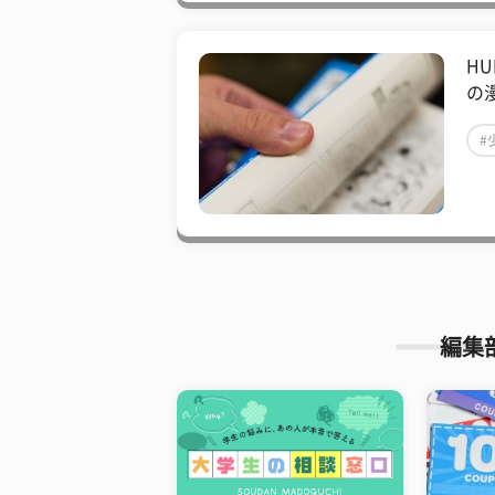
H
の
#
編集