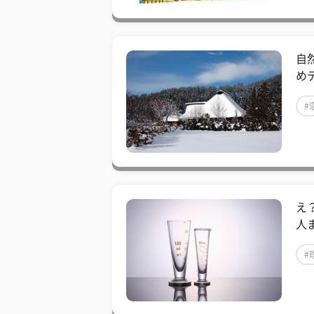
自
め
#
え
人
#