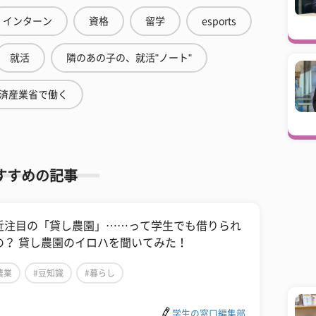
インターン
資格
留学
esports
就活
隣のあの子の、就活"ノート"
済産業省で働く
すすめの記事
近注目の「貸し農園」……って学生でも借りられ
の？ 貸し農園のイロハを聞いてみた！
農業
#豆知識
#暮らし
学生の窓口編集部