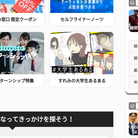
の窓口 限定クーポン
セルフライナーノーツ
開
開
募
ターンシップ特集
すれみの大学生あるある
申
なってきっかけを探そう！