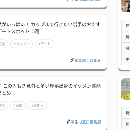
然がいっぱい！ カップルで行きたい岩手のおすす
開
デートスポット15選
開
恋愛
#カップル
#デート
募
申
編集部：はまみ
？ この人も!? 意外と多い理系出身のイケメン芸能
まとめ
理系
#芸能
#芸能人
開
学生の窓口編集部
開