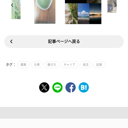
記事ページへ戻る
タグ：
農業
仕事
働き方
キャリア
就活
起業