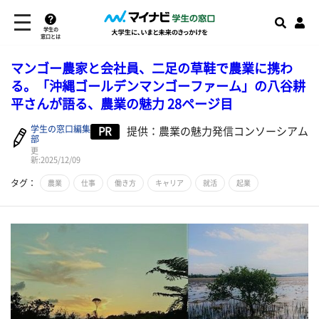
学生の
窓口とは
マンゴー農家と会社員、二足の草鞋で農業に携わ
る。「沖縄ゴールデンマンゴーファーム」の八谷耕
平さんが語る、農業の魅力 28ページ目
学生の窓口編集
PR
提供：農業の魅力発信コンソーシアム
部
更
新:2025/12/09
タグ：
農業
仕事
働き方
キャリア
就活
起業