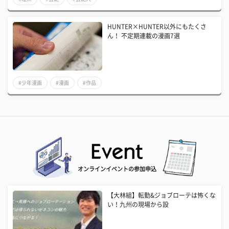
HUNTER×HUNTER以外にもたくさ
ん！ 不定期連載の漫画7選
#少年漫画
#漫画
#作品
オンラインイベントの参加申込
【大林組】転勤&ジョブローテは怖くな
い！九州の現場から設