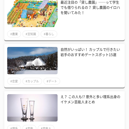
最近注目の「貸し農園」……って学生
でも借りられるの？ 貸し農園のイロハ
を聞いてみた！
#農業
#豆知識
#暮らし
自然がいっぱい！ カップルで行きたい
岩手のおすすめデートスポット15選
#恋愛
#カップル
#デート
え？ この人も!? 意外と多い理系出身の
イケメン芸能人まとめ
#理系
#芸能
#芸能人