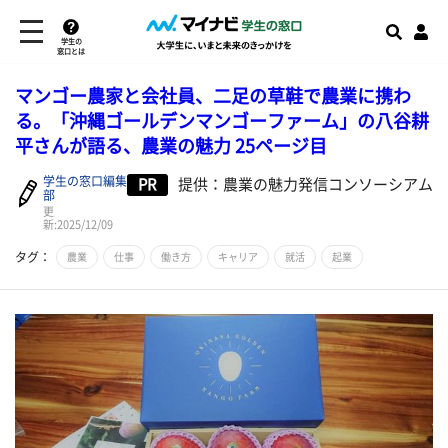
学生の
窓口とは
マンゴー農家と会社員、二足の草鞋で農業に携わ
る。「沖縄ゴールデンマンゴーファーム」の八谷耕
平さんが語る、農業の魅力 25ページ目
学生の窓口編集
PR
提供：農業の魅力発信コンソーシアム
部
更
新:2025/12/09
タグ：
農業
仕事
働き方
キャリア
就活
起業