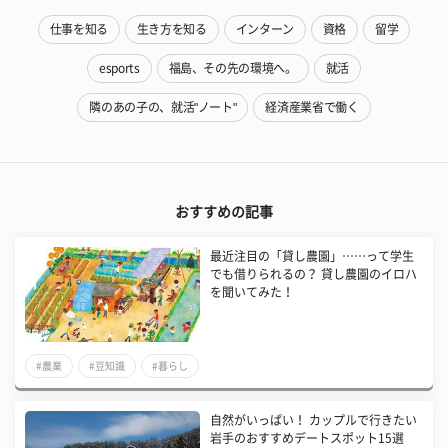
仕事を知る
生き方を知る
インターン
資格
留学
esports
福島、その先の環境へ。
就活
隣のあの子の、就活"ノート"
経済産業省で働く
おすすめの記事
最近注目の「貸し農園」……って学生
でも借りられるの？ 貸し農園のイロハ
を聞いてみた！
#農業
#豆知識
#暮らし
自然がいっぱい！ カップルで行きたい
岩手のおすすめデートスポット15選