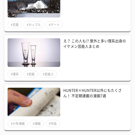
#恋愛
#カップル
#デート
え？ この人も!? 意外と多い理系出身の
イケメン芸能人まとめ
#理系
#芸能
#芸能人
HUNTER×HUNTER以外にもたくさ
ん！ 不定期連載の漫画7選
#少年漫画
#漫画
#作品