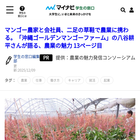
学生の
窓口とは
マンゴー農家と会社員、二足の草鞋で農業に携わ
る。「沖縄ゴールデンマンゴーファーム」の八谷耕
平さんが語る、農業の魅力 13ページ目
学生の窓口編集
PR
提供：農業の魅力発信コンソーシアム
部
更
新:2025/12/09
タグ：
農業
仕事
働き方
キャリア
就活
起業