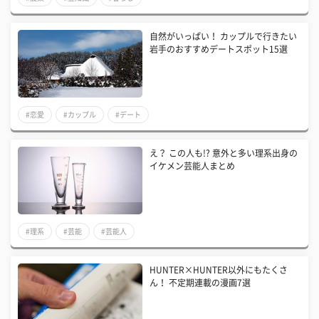
自然がいっぱい！ カップルで行きたい
岩手のおすすめデートスポット15選
#恋愛
#カップル
#デート
え？ この人も!? 意外と多い理系出身の
イケメン芸能人まとめ
#理系
#芸能
#芸能人
HUNTER×HUNTER以外にもたくさ
ん！ 不定期連載の漫画7選