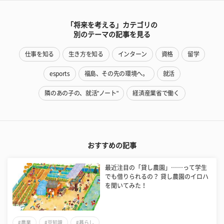
「将来を考える」カテゴリの
別のテーマの記事を見る
仕事を知る
生き方を知る
インターン
資格
留学
esports
福島、その先の環境へ。
就活
隣のあの子の、就活"ノート"
経済産業省で働く
おすすめの記事
最近注目の「貸し農園」……って学生
でも借りられるの？ 貸し農園のイロハ
を聞いてみた！
#農業
#豆知識
#暮らし