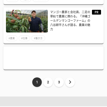
マンゴー農家と会社員、二足の
PR
草鞋で農業に携わる。「沖縄ゴ
ールデンマンゴーファーム」の
八谷耕平さんが語る、農業の魅
力
#農業
#仕事
#働き方
1
2
3