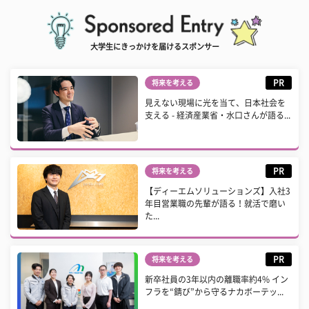
大学生にきっかけを届けるスポンサー
PR
将来を考える
見えない現場に光を当て、日本社会を
支える - 経済産業省・水口さんが語る...
PR
将来を考える
【ディーエムソリューションズ】入社3
年目営業職の先輩が語る！就活で磨い
た...
PR
将来を考える
新卒社員の3年以内の離職率約4% イン
フラを“錆び”から守るナカボーテッ...