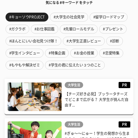
気になる #キーワード をタッチ
#キョーソウPROJECT
#大学生の社会見学
#留学ロードマップ
#ガクラボ
#お仕事図鑑
#先輩ロールモデル
#プレゼント
#ほんとにいい会社見つけ隊！
#大学生正直レビュー
#診断
#学生インタビュー
#特集企画
#お金の授業
#恋愛特集
#もやもや解決ゼミ
#学生の君に伝えたい３つのこと
PR
大学生活
【チーズ好き必見】ブッラータチーズ
でどこまで広がる？ 大学生が挑んだ自
由す...
PR
大学生活
#ぎゅ〜〜にゅー！学生の発想から生ま