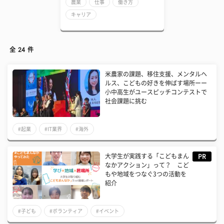
農業
仕事
働き方
キャリア
全
24
件
米農家の課題、移住支援、メンタルヘ
ルス、こどもの好きを伸ばす場所ーー
小中高生がユースピッチコンテストで
社会課題に挑む
#起業
#IT業界
#海外
大学生が実践する「こどもまん
PR
なかアクション」って？ こど
もや地域をつなぐ3つの活動を
紹介
#子ども
#ボランティア
#イベント