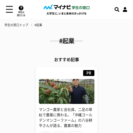
学生の
窓口とは
学生の窓口トップ
#起業
#起業
おすすめ記事
PR
マンゴー農家と会社員、二足の草
鞋で農業に携わる。「沖縄ゴール
デンマンゴーファーム」の八谷耕
平さんが語る、農業の魅力