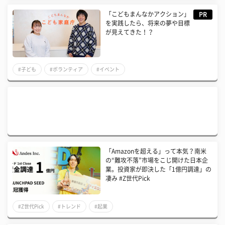
「こどもまんなかアクション」
PR
を実践したら、将来の夢や目標
が見えてきた！？
#子ども
#ボランティア
#イベント
「Amazonを超える」って本気？南米
の“難攻不落”市場をこじ開けた日本企
業。投資家が即決した「1億円調達」の
凄み #Z世代Pick
#Z世代Pick
#トレンド
#起業