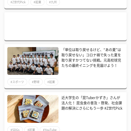
#Z世代Pick
#起業
#九州
「単位は取り戻せるけど、“あの夏”は
取り戻せない」コロナ禍で失った夏を
取り戻すかつてない挑戦。元高校球児
たちの最終イニングを見届けよう！
#スポーツ
#野球
#起業
近大学生の「昆Tuberかずき」さんが
法人化！ 昆虫食の普及・啓発、社会課
題の解決にさらにもう一歩 #Z世代Pick
#SDGs
#起業
#YouTube