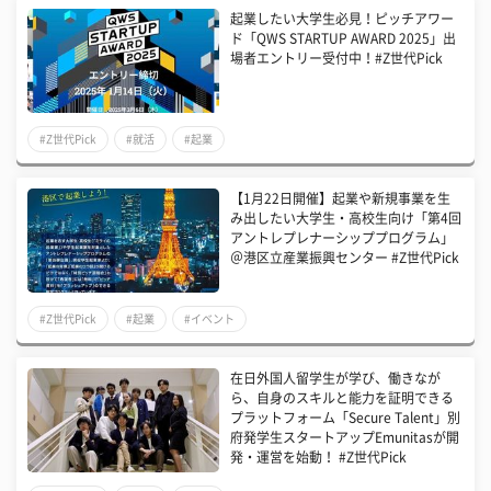
起業したい大学生必見！ピッチアワー
ド「QWS STARTUP AWARD 2025」出
場者エントリー受付中！#Z世代Pick
#Z世代Pick
#就活
#起業
【1月22日開催】起業や新規事業を生
み出したい大学生・高校生向け「第4回
アントレプレナーシッププログラム」
＠港区立産業振興センター #Z世代Pick
#Z世代Pick
#起業
#イベント
在日外国人留学生が学び、働きなが
ら、自身のスキルと能力を証明できる
プラットフォーム「Secure Talent」別
府発学生スタートアップEmunitasが開
発・運営を始動！ #Z世代Pick