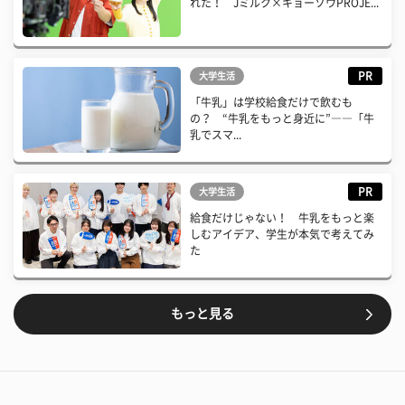
れた！ Jミルク×キョーソウPROJE...
PR
大学生活
「牛乳」は学校給食だけで飲むも
の？ “牛乳をもっと身近に”――「牛
乳でスマ...
PR
大学生活
給食だけじゃない！ 牛乳をもっと楽
しむアイデア、学生が本気で考えてみ
た
もっと見る