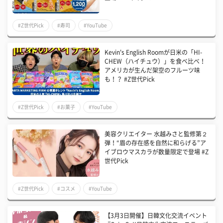
#Z世代Pick
#寿司
#YouTube
Kevin's English Roomが日米の「HI-
CHEW（ハイチュウ）」を食べ比べ！
アメリカが生んだ架空のフルーツ味
も！？ #Z世代Pick
#Z世代Pick
#お菓子
#YouTube
美容クリエイター 水越みさと監修第２
弾！“眉の存在感を自然に和らげる”ア
イブロウマスカラが数量限定で登場 #Z
世代Pick
#Z世代Pick
#コスメ
#YouTube
【3月3日開催】日韓文化交流イベント