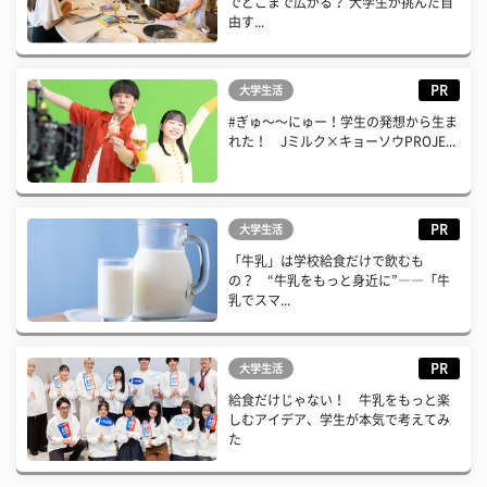
でどこまで広がる？ 大学生が挑んだ自
由す...
PR
大学生活
#ぎゅ〜〜にゅー！学生の発想から生ま
れた！ Jミルク×キョーソウPROJE...
PR
大学生活
「牛乳」は学校給食だけで飲むも
の？ “牛乳をもっと身近に”――「牛
乳でスマ...
PR
大学生活
給食だけじゃない！ 牛乳をもっと楽
しむアイデア、学生が本気で考えてみ
た