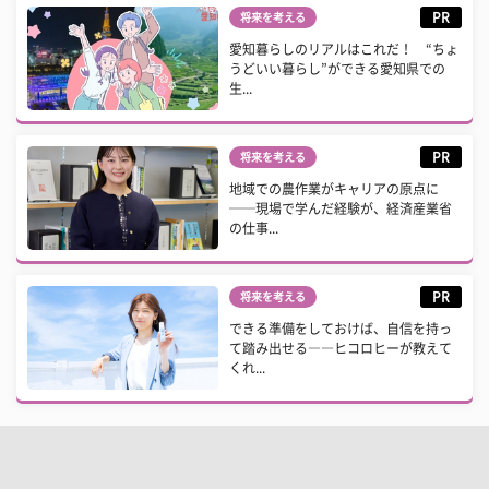
PR
将来を考える
愛知暮らしのリアルはこれだ！ “ちょ
うどいい暮らし”ができる愛知県での
生...
PR
将来を考える
地域での農作業がキャリアの原点に
──現場で学んだ経験が、経済産業省
の仕事...
PR
将来を考える
できる準備をしておけば、自信を持っ
て踏み出せる――ヒコロヒーが教えて
くれ...