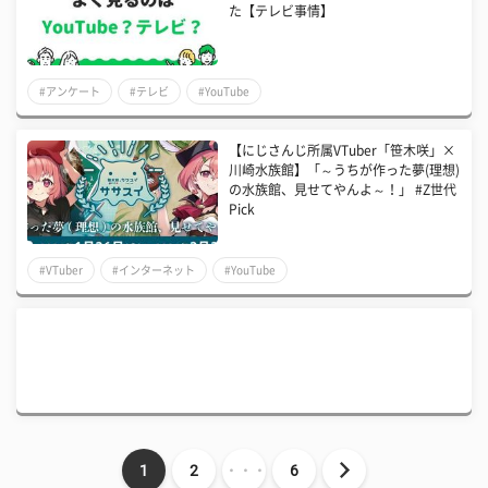
た【テレビ事情】
#アンケート
#テレビ
#YouTube
【にじさんじ所属VTuber「笹木咲」×
川崎水族館】「～うちが作った夢(理想)
の水族館、見せてやんよ～！」 #Z世代
Pick
#VTuber
#インターネット
#YouTube
1
2
・・・
6