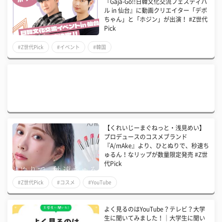
『Gaja-Go!!日韓文化交流フェスティバ
ル in 仙台』に動画クリエイター「デボ
ちゃん」と「ホジン」が出演！ #Z世代
Pick
#Z世代Pick
#イベント
#韓国
【くれいじーまぐねっと・浅見めい】
プロデュースのコスメブランド
『A/mAke』より、ひとぬりで、秒速ち
ゅるん！なリップが数量限定発売 #Z世
代Pick
#Z世代Pick
#コスメ
#YouTube
よく見るのはYouTube？テレビ？大学
生に聞いてみました！｜大学生に聞い