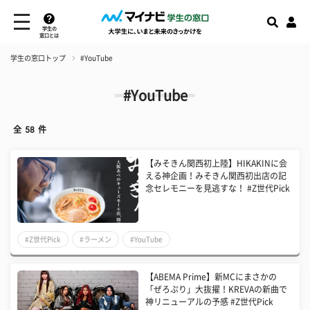
学生の
窓口とは
学生の窓口トップ
#YouTube
#YouTube
全
58
件
【みそきん関西初上陸】HIKAKINに会
える神企画！みそきん関西初出店の記
念セレモニーを見逃すな！ #Z世代Pick
#Z世代Pick
#ラーメン
#YouTube
【ABEMA Prime】新MCにまさかの
「ぜろぷり」大抜擢！KREVAの新曲で
神リニューアルの予感 #Z世代Pick