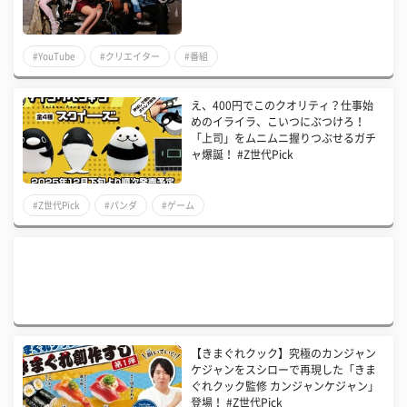
#YouTube
#クリエイター
#番組
え、400円でこのクオリティ？仕事始
めのイライラ、こいつにぶつけろ！
「上司」をムニムニ握りつぶせるガチ
ャ爆誕！ #Z世代Pick
#Z世代Pick
#パンダ
#ゲーム
【きまぐれクック】究極のカンジャン
ケジャンをスシローで再現した「きま
ぐれクック監修 カンジャンケジャン」
登場！ #Z世代Pick