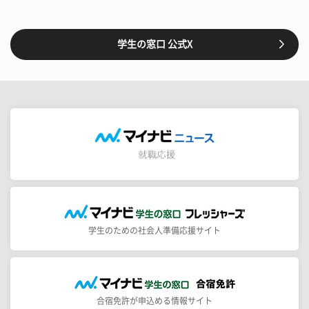
学生の窓口 公式X
学生のための社会人準備応援サイト
合宿免許が申込める情報サイト