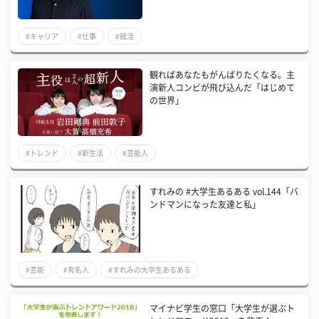
#キャリア
#仕事
#就活
観ればあなたもがんばりたくなる。主
演新人コンビが飛び込んだ「はじめて
の世界」
#トレンド
#新生活
#芸能人
すれみの #大学生あるある vol.144「バ
ンドマンになった友達と私」
#芸能
#有名人
#すれみの大学生あるある
マイナビ学生の窓口「大学生が選ぶト