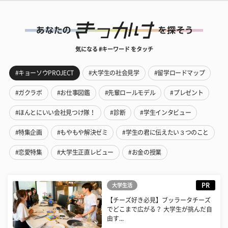
気になる #キーワード をタッチ
#キョーソウPROJECT
#大学生の社会見学
#留学ロードマップ
#ガクラボ
#お仕事図鑑
#先輩ロールモデル
#プレゼント
#ほんとにいい会社見つけ隊！
#診断
#学生インタビュー
#特集企画
#もやもや解決ゼミ
#学生の君に伝えたい３つのこと
#恋愛特集
#大学生正直レビュー
#お金の授業
PR
大学生活
【チーズ好き必見】ブッラータチーズ
でどこまで広がる？ 大学生が挑んだ自
由す...