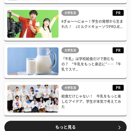
PR
大学生活
#ぎゅ〜〜にゅー！学生の発想から生ま
れた！ Jミルク×キョーソウPROJE...
PR
大学生活
「牛乳」は学校給食だけで飲むも
の？ “牛乳をもっと身近に”――「牛
乳でスマ...
PR
大学生活
給食だけじゃない！ 牛乳をもっと楽
しむアイデア、学生が本気で考えてみ
た
もっと見る