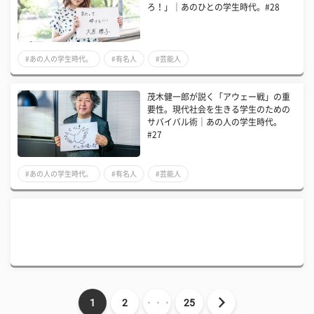
ろ！」｜あのひとの学生時代。#28
#あの人の学生時代。
#有名人
#芸能人
茂木健一郎が説く「アウェー戦」の重
要性。現代社会を生きる学生のための
サバイバル術｜あの人の学生時代。
#27
#あの人の学生時代。
#有名人
#芸能人
1
2
・・・
25