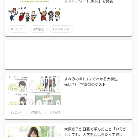
レンドアワード2018」を発表！
#トレンド
#大学生
#ランキング
すれみの＃1コマでわかる大学生
vol.177「学園祭のゲスト」
#バンド
#芸能人
#学園祭
大原櫻子が日芸で学んだこと「いそが
しくても、大学生活は当たって砕け