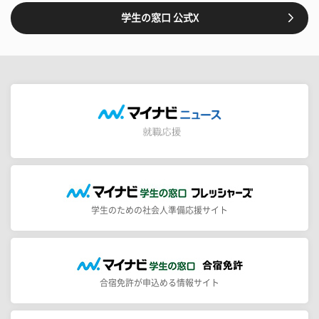
学生の窓口 公式X
学生のための社会人準備応援サイト
合宿免許が申込める情報サイト