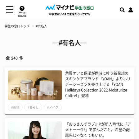
学生の
窓口とは
学生の窓口トップ
#有名人
#有名人
全
243
件
角質ケアと保湿が同時に叶う新発想の
スキンケアブランド「YOAN」よりホリ
デーシーズンを盛り上げる「YOAN
Holidays Collection 2022 Moisturize
Coffret」登場
#美容
#暮らし
#メイク
『おっさんずラブ』Pが新人時代に『ア
メトーーク!』で学んだこと。希望の配
属先じゃなくてもいい。