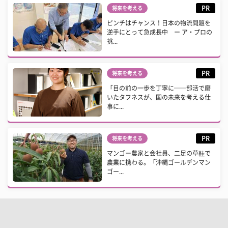
PR
将来を考える
ピンチはチャンス！日本の物流問題を
逆手にとって急成長中 ー ア・プロの
挑...
PR
将来を考える
「目の前の一歩を丁寧に──部活で磨
いたタフネスが、国の未来を考える仕
事に...
PR
将来を考える
マンゴー農家と会社員、二足の草鞋で
農業に携わる。「沖縄ゴールデンマン
ゴー...