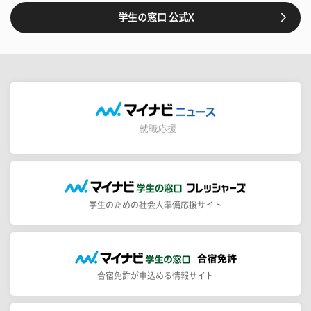
学生の窓口 公式X
学生のための社会人準備応援サイト
合宿免許が申込める情報サイト