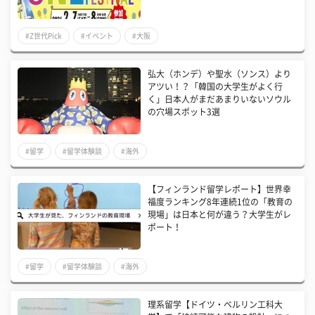
#Z世代Pick
#イベント
#大阪
弘大（ホンデ）や聖水（ソンス）より
アツい！？「韓国の大学生がよく行
く」日本人がまだあまりいないソウル
の穴場スポット3選
#留学
#留学体験談
#海外
【フィンランド留学レポート】世界幸
福度ランキング8年連続1位の「教育の
現場」は日本と何が違う？大学生がレ
ポート！
#留学
#留学体験談
#海外
理系留学【ドイツ・ベルリン工科大