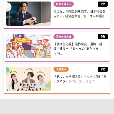
PR
将来を考える
見えない現場に光を当て、日本社会を
支える - 経済産業省・水口さんが語る...
PR
将来を考える
【就活生必見】業界研究ー道路・舗
装・建設ー 「みんなの“あたりま
え”を...
PR
大学生活
「気づいたら課金!?」ネットに潜む“ダ
ークパターン”て、知ってる？