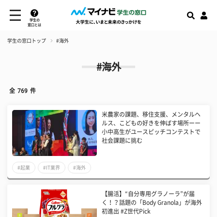
学生の
窓口とは
学生の窓口トップ
#海外
#海外
全
769
件
米農家の課題、移住支援、メンタルヘ
ルス、こどもの好きを伸ばす場所ーー
小中高生がユースピッチコンテストで
社会課題に挑む
#起業
#IT業界
#海外
【腸活】“自分専用グラノーラ”が届
く！？話題の「Body Granola」が海外
初進出 #Z世代Pick