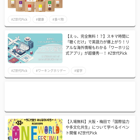
#Z世代Pick
#健康
#食べ物
【えっ、完全無料！？】スキマ時間に
「聴くだけ」で英語力が爆上がり！リ
アルな海外情報もわかる「ワーホリ公
式アプリ」が超優秀…！ #Z世代Pick
#Z世代Pick
#ワーキングホリデー
#留学
【入場無料】大阪・梅田で「国際協力
や多文化共生」について学べるイベン
ト開催 #Z世代Pick