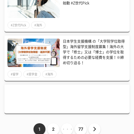
始動 #Z世代Pick
#Z世代Pick
#海外
日本学生支援機構 の「大学院学位取得
型」海外留学支援制度募集！海外の大
学で「修士」又は「博士」の学位を取
得するための必要な経費を支援！※締
め切り迫る！
#留学
#奨学金
#海外
1
2
・・・
77