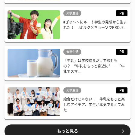
PR
大学生活
#ぎゅ〜〜にゅー！学生の発想から生ま
れた！ Jミルク×キョーソウPROJE...
PR
大学生活
「牛乳」は学校給食だけで飲むも
の？ “牛乳をもっと身近に”――「牛
乳でスマ...
PR
大学生活
給食だけじゃない！ 牛乳をもっと楽
しむアイデア、学生が本気で考えてみ
た
もっと見る