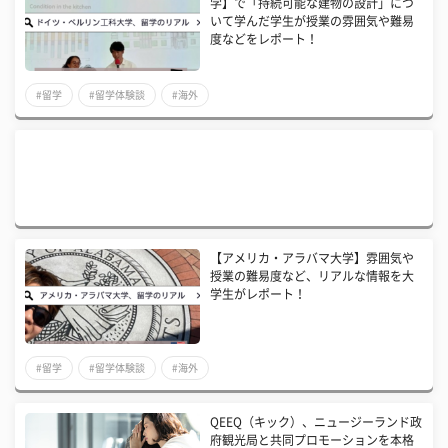
学】で「持続可能な建物の設計」につ
いて学んだ学生が授業の雰囲気や難易
度などをレポート！
#留学
#留学体験談
#海外
【アメリカ・アラバマ大学】雰囲気や
授業の難易度など、リアルな情報を大
学生がレポート！
#留学
#留学体験談
#海外
QEEQ（キック）、ニュージーランド政
府観光局と共同プロモーションを本格