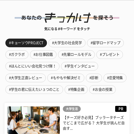
気になる #キーワード をタッチ
#キョーソウPROJECT
#大学生の社会見学
#留学ロードマップ
#ガクラボ
#お仕事図鑑
#先輩ロールモデル
#プレゼント
#ほんとにいい会社見つけ隊！
#学生インタビュー
#大学生正直レビュー
#もやもや解決ゼミ
#診断
#恋愛特集
#学生の君に伝えたい３つのこと
#特集企画
#お金の授業
PR
大学生活
【チーズ好き必見】ブッラータチーズ
でどこまで広がる？ 大学生が挑んだ自
由す...