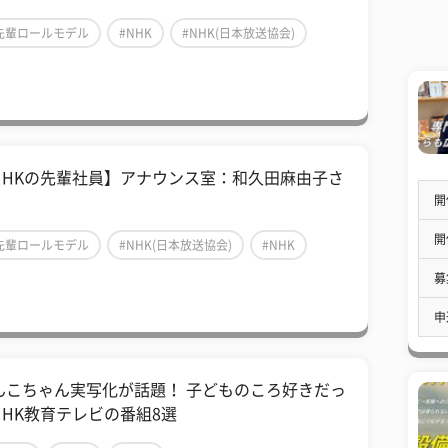
先輩ロールモデル
#NHK
#NHK(日本放送協会)
NHKの先輩社員】アナウンス室：和久田麻由子さ
開
開
先輩ロールモデル
#NHK(日本放送協会)
#NHK
募
申
んこちゃん実写化が話題！ 子どものころ好きだっ
NHK教育テレビの番組8選