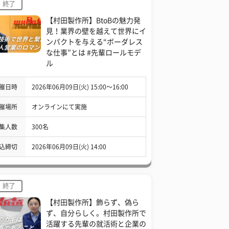
終了
【村田製作所】BtoBの魅力発
見！業界の壁を越えて世界にイ
ンパクトを与える“ボーダレス
な仕事”とは #先輩ロールモデ
ル
催日時
2026年06月09日(火) 15:00〜16:00
催場所
オンラインにて実施
集人数
300名
込締切
2026年06月09日(火) 14:00
終了
【村田製作所】飾らず、偽ら
ず、自分らしく。村田製作所で
活躍する先輩の就活術と企業の