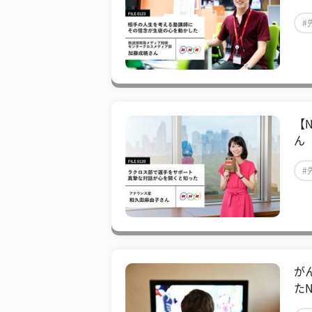
#
【
ん
#
が
た