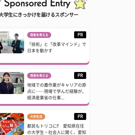
大学生にきっかけを届けるスポンサー
PR
将来を考える
「技術」と「改革マインド」で
日本を動かす
PR
将来を考える
地域での農作業がキャリアの原
点に──現場で学んだ経験が、
経済産業省の仕事...
PR
大学生活
都民もトリコに⁉ 愛知県在住
の大学生・社会人に聞く、愛知