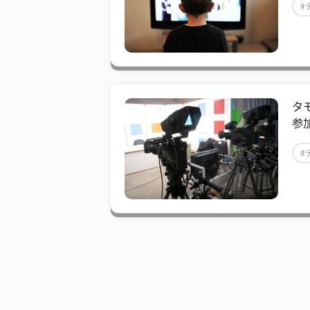
#
タ
参
#