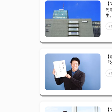
【
免
生
#
#
【
「
#
【