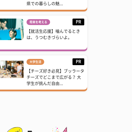
県での暮らしの魅...
PR
将来を考える
【就活生応援】噛んでるとき
は、うつむきづらいよ。
PR
大学生活
【チーズ好き必見】ブッラータ
チーズでどこまで広がる？ 大
学生が挑んだ自由...