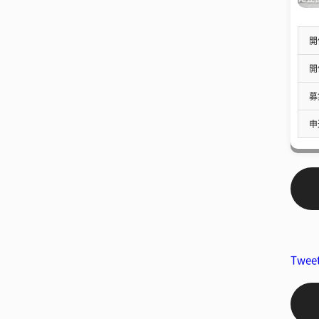
開
開
募
申
Twee