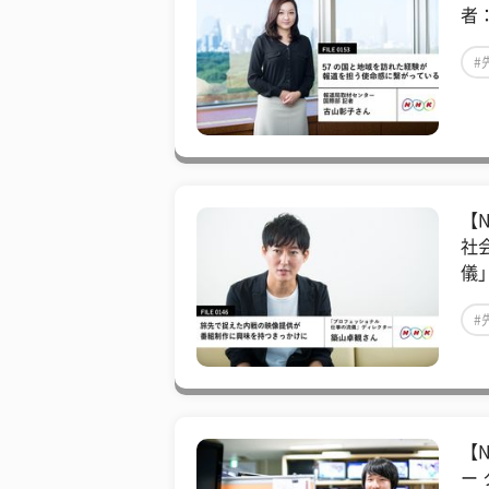
者
#
【
社
儀
#
【
ー