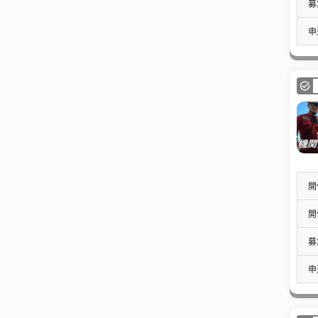
募
申
開
開
募
申