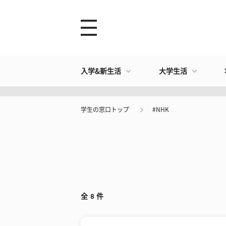
入学&新生活
大学生活
学生の窓口トップ
#NHK
全
8
件