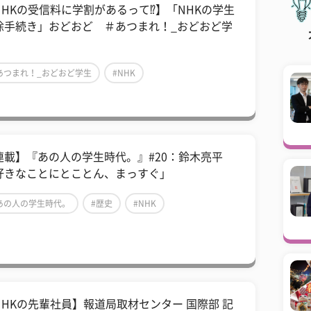
NHKの受信料に学割があるって⁉】「NHKの学生
除手続き」おどおど ＃あつまれ！_おどおど学
。
あつまれ！_おどおど学生
#NHK
NHK(日本放送協会)
連載】『あの人の学生時代。』#20：鈴木亮平
好きなことにとことん、まっすぐ」
あの人の学生時代。
#歴史
#NHK
NHKの先輩社員】報道局取材センター 国際部 記