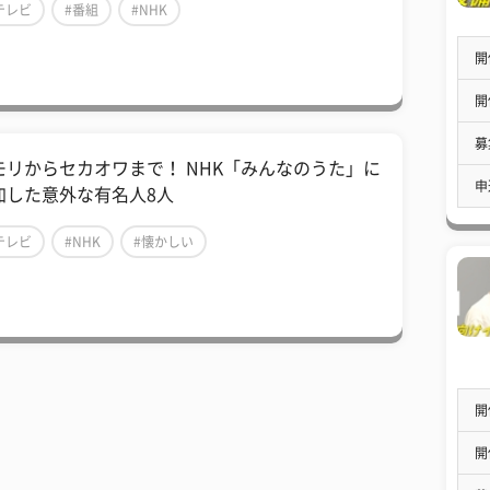
テレビ
#番組
#NHK
開
開
募
モリからセカオワまで！ NHK「みんなのうた」に
申
加した意外な有名人8人
テレビ
#NHK
#懐かしい
開
開