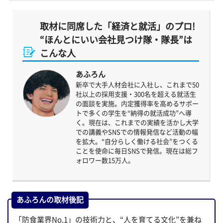
取材に同席した「経済と就活」のプロ!
“ほんとにいい会社見つけ隊・隊長”は
こんな人
あふろん
新卒で大手人材会社に入社し、これまで50
社以上の採用支援・300名を超える就活生
の面談を実施。内定獲得率を高めるサポー
トで多くの学生を“納得の就活成功”へ導
く。現在は、これまでの実績を活かし大学
での講義やSNSでの情報発信など活動の幅
を拡大。“自分らしく働ける社会”をつくる
ことを使命に毎日SNSで発信。現在は総フ
ォロワー数15万人。
あふろんの取材後記
「防食業界No.1」の技術力と、“人を育てる文化”を兼ね