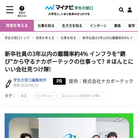
学生の
窓口とは
将来を考える
仕事を知る
生き方を知る
インターン
資格
留学
学生の窓口トップ
将来を考える
仕事を知る
新卒社員の3年以内の離職率約4% イン
新卒社員の3年以内の離職率約4% インフラを“錆
び”から守るナカボーテックの仕事って? ＃ほんとに
いい会社見つけ隊!
学生の窓口編集制作
PR
提供：株式会社ナカボーテック
更新:2026/06/19
タグ：
就活
インタビュー
ほんとにいい会社見つけ隊！