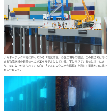
ナカボーテック本社に飾ってある「電気防食」の施工現場の模型。この模型では港に
ある物流施設の鋼管杭への施工をモデルにしている。下に伸びている杭は海中にあ
り、杭に取り付けられている白い「アルミニウム合金陽極」を通じて電流が杭に流さ
れる仕組みだ。