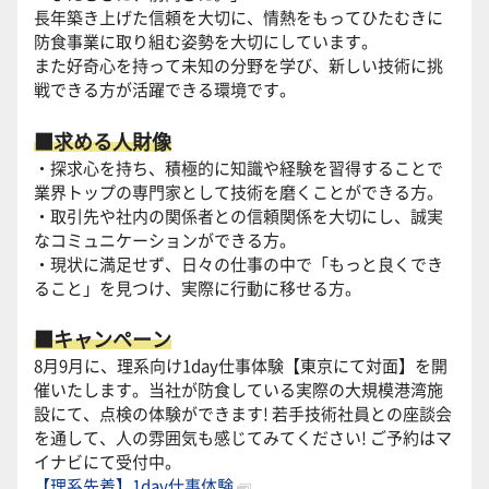
長年築き上げた信頼を大切に、情熱をもってひたむきに
防食事業に取り組む姿勢を大切にしています。
また好奇心を持って未知の分野を学び、新しい技術に挑
戦できる方が活躍できる環境です。
■求める人財像
・探求心を持ち、積極的に知識や経験を習得することで
業界トップの専門家として技術を磨くことができる方。
・取引先や社内の関係者との信頼関係を大切にし、誠実
なコミュニケーションができる方。
・現状に満足せず、日々の仕事の中で「もっと良くでき
ること」を見つけ、実際に行動に移せる方。
■キャンペーン
8月9月に、理系向け1day仕事体験【東京にて対面】を開
催いたします。当社が防食している実際の大規模港湾施
設にて、点検の体験ができます! 若手技術社員との座談会
を通して、人の雰囲気も感じてみてください! ご予約はマ
イナビにて受付中。
【理系先着】1day仕事体験