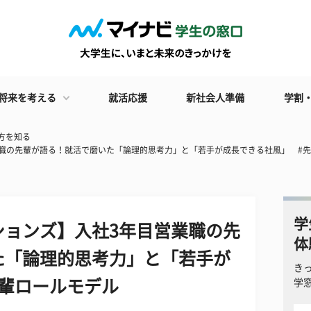
将来を考える
就活応援
新社会人準備
学割
方を知る
職の先輩が語る！就活で磨いた「論理的思考力」と「若手が成長できる社風」 #
学
ションズ】入社3年目営業職の先
体
た「論理的思考力」と「若手が
き
先輩ロールモデル
学