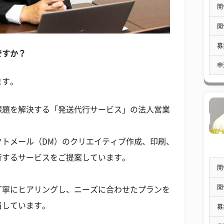
開
開
募
ですか？
申
ます。
課題を解決する「発送代行サービス」の法人営業
クトメール（DM）のクリエイティブ作成、印刷、
行するサービスをご提案しています。
開
開
丁寧にヒアリングし、ニーズに合わせたプランを
当しています。
募