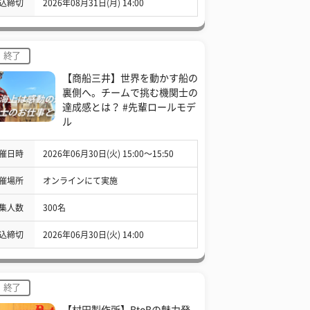
込締切
2026年08月31日(月) 14:00
終了
【商船三井】世界を動かす船の
裏側へ。チームで挑む機関士の
達成感とは？ #先輩ロールモデ
ル
催日時
2026年06月30日(火) 15:00〜15:50
催場所
オンラインにて実施
集人数
300名
込締切
2026年06月30日(火) 14:00
終了
【村田製作所】BtoBの魅力発