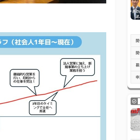
開
開
募
申