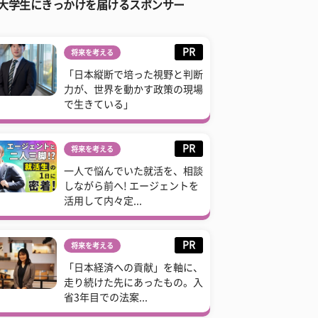
大学生にきっかけを届けるスポンサー
PR
将来を考える
「日本縦断で培った視野と判断
力が、世界を動かす政策の現場
で生きている」
PR
将来を考える
一人で悩んでいた就活を、相談
しながら前へ! エージェントを
活用して内々定...
PR
将来を考える
「日本経済への貢献」を軸に、
走り続けた先にあったもの。入
省3年目での法案...