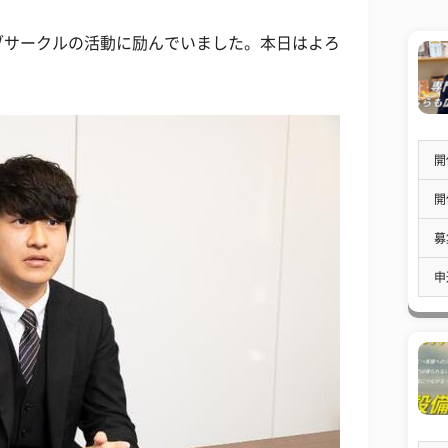
ブサークルの活動に励んでいました。本日はよろ
開
開
募
申