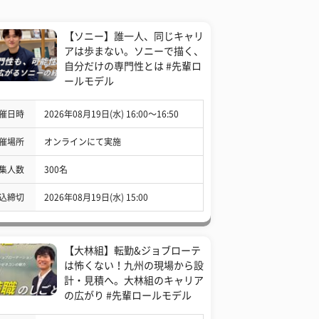
【ソニー】誰一人、同じキャリ
アは歩まない。ソニーで描く、
自分だけの専門性とは #先輩ロ
ールモデル
催日時
2026年08月19日(水) 16:00〜16:50
催場所
オンラインにて実施
集人数
300名
込締切
2026年08月19日(水) 15:00
【大林組】転勤&ジョブローテ
は怖くない！九州の現場から設
計・見積へ。大林組のキャリア
の広がり #先輩ロールモデル