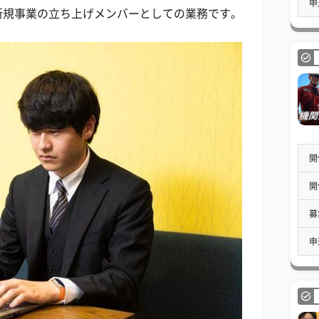
申
新規事業の立ち上げメンバーとしての業務です。
開
開
募
申