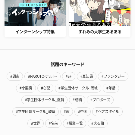
インターンシップ特集
すれみの大学生あるある
話題のキーワード
#調査
#NARUTO-ナルト-
#SF
#豆知識
#ファンタジー
#小悪魔
#心配
#学生団体サークル_茨城
#年齢
#学生団体サークル_滋賀
#成績
#プロポーズ
#学生団体サークル_岐阜
#歯
#中国
#ヘアスタイル
#世界
#名前
#職業一覧
#大石蘭