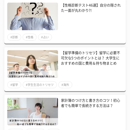
【性格診断テスト46選】自分の隠され
た一面が丸わかり?!
#診断
#性格
#占い
【留学準備のトリセツ】留学に必要不
可欠な5つのポイントとは？ 大学生に
おすすめの国と費用＆持ち物まとめ
#留学
#学生生活のトリセツ
#海外
家計簿のつけ方と書き方のコツ！初心
者でも簡単で長続きする方法は？