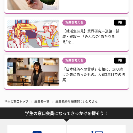
PR
将来を考える
【就活生必見】業界研究ー道路・舗
装・建設ー 「みんなの“あたりま
え”を...
PR
将来を考える
「日本経済への貢献」を軸に、走り続
けた先にあったもの。入省3年目での法
案...
学生の窓口トップ
編集者一覧
編集者紹介 編集部：いとりさん
学生の窓口会員になってきっかけを探そう！