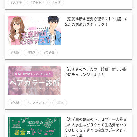
#大学生
#学生生活
#生活
【恋愛診断＆恋愛心理テスト21選】あ
なたの恋愛力をチェック！
#診断
#恋愛
#恋愛運
【おすすめヘアカラー診断】新しい髪
色にチャレンジしよう！
#診断
#ファッション
#美容
【大学生のお金のトリセツ】一人暮ら
しの大学生はどうやって生活費をやり
くりしてる？すぐに役立つデータ＆テ
クニック集