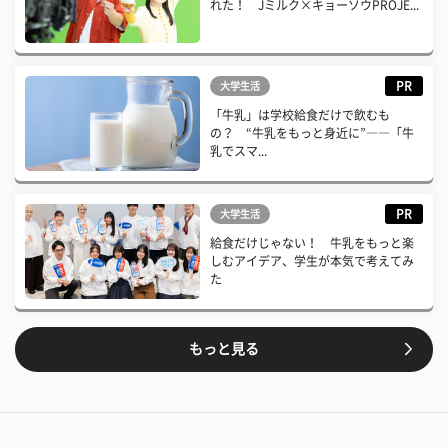
れた！ Jミルク×キョーソウPROJE...
PR
大学生活
「牛乳」は学校給食だけで飲むも
の？ “牛乳をもっと身近に”――「牛
乳でスマ...
PR
大学生活
給食だけじゃない！ 牛乳をもっと楽
しむアイデア、学生が本気で考えてみ
た
もっと見る