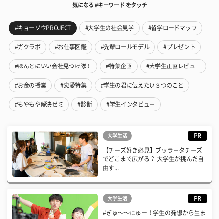
気になる #キーワード をタッチ
#キョーソウPROJECT
#大学生の社会見学
#留学ロードマップ
#ガクラボ
#お仕事図鑑
#先輩ロールモデル
#プレゼント
#ほんとにいい会社見つけ隊！
#特集企画
#大学生正直レビュー
#お金の授業
#恋愛特集
#学生の君に伝えたい３つのこと
#もやもや解決ゼミ
#診断
#学生インタビュー
PR
大学生活
【チーズ好き必見】ブッラータチーズ
でどこまで広がる？ 大学生が挑んだ自
由す...
PR
大学生活
#ぎゅ〜〜にゅー！学生の発想から生ま