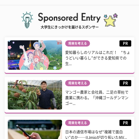
大学生にきっかけを届けるスポンサー
PR
将来を考える
愛知暮らしのリアルはこれだ！ “ちょ
うどいい暮らし”ができる愛知県での
生...
PR
将来を考える
マンゴー農家と会社員、二足の草鞋で
農業に携わる。「沖縄ゴールデンマン
ゴー...
PR
将来を考える
日本の通信市場はなぜ“複雑で面白
い”のか──IIJmioが切り拓いたMV...