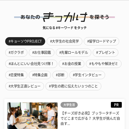
気になる #キーワード をタッチ
#キョーソウPROJECT
#大学生の社会見学
#留学ロードマップ
#ガクラボ
#お仕事図鑑
#先輩ロールモデル
#プレゼント
#ほんとにいい会社見つけ隊！
#お金の授業
#もやもや解決ゼミ
#恋愛特集
#特集企画
#診断
#学生インタビュー
#大学生正直レビュー
#学生の君に伝えたい３つのこと
PR
大学生活
【チーズ好き必見】ブッラータチーズ
でどこまで広がる？ 大学生が挑んだ自
由す...