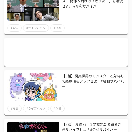
ス！ 夏休み明けの「太った！」を解決
せよ。 #令和サバイバー
#方法
#ライフハック
#企業
【3話】現実世界のモンスターと対峙し
て経験値をアップせよ！#令和サバイバ
ー
#方法
#ライフハック
#企業
【2話】 夏直前！突然現れた変質者か
らサバイブせよ！#令和サバイバー