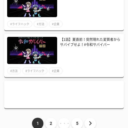
#ライフハック
#方法
#企業
【1話】夏直前！突然現れた変質者から
サバイブせよ！#令和サバイバー
#方法
#ライフハック
#企業
1
2
・・・
5