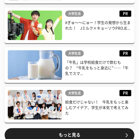
PR
大学生活
#ぎゅ〜〜にゅー！学生の発想から生ま
れた！ Jミルク×キョーソウPROJE...
PR
大学生活
「牛乳」は学校給食だけで飲むも
の？ “牛乳をもっと身近に”――「牛
乳でスマ...
PR
大学生活
給食だけじゃない！ 牛乳をもっと楽
しむアイデア、学生が本気で考えてみ
た
もっと見る