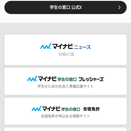
学生の窓口 公式X
学生のための社会人準備応援サイト
合宿免許が申込める情報サイト