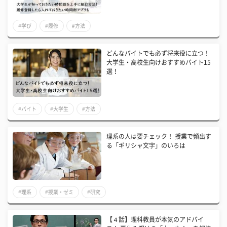
#学び
#履修
#方法
どんなバイトでも必ず将来役に立つ！
大学生・高校生向けおすすめバイト15
選！
#バイト
#大学生
#方法
理系の人は要チェック！ 授業で頻出す
る「ギリシャ文字」のいろは
#理系
#授業・ゼミ
#研究
【４話】理科教員が本気のアドバイ