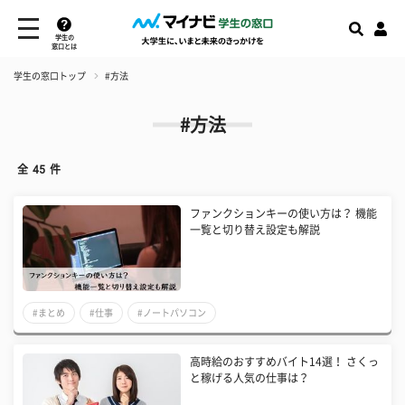
学生の
窓口とは
学生の窓口トップ
#方法
#方法
全
45
件
ファンクションキーの使い方は？ 機能
一覧と切り替え設定も解説
#まとめ
#仕事
#ノートパソコン
高時給のおすすめバイト14選！ さくっ
と稼げる人気の仕事は？