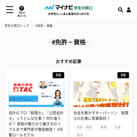
学生の
窓口とは
学生の窓口トップ
#免許・資格
#免許・資格
おすすめ記事
PR
PR
会計のプロ「税理士」「公認会計
社会を動かすキーパーソン 税理
士」ってどんな仕事？ 何が違う
士の仕事に密着取材！
の？ 資格の魅力から働き方のリ
免許・資格
資格
仕事
アルまで専門家が徹底解説！ #先
輩ロールモデル
就活