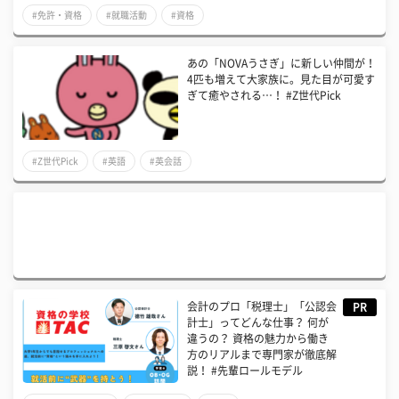
#免許・資格
#就職活動
#資格
あの「NOVAうさぎ」に新しい仲間が！
4匹も増えて大家族に。見た目が可愛す
ぎて癒やされる…！ #Z世代Pick
#Z世代Pick
#英語
#英会話
会計のプロ「税理士」「公認会
PR
計士」ってどんな仕事？ 何が
違うの？ 資格の魅力から働き
方のリアルまで専門家が徹底解
説！ #先輩ロールモデル