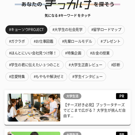
気になる #キーワード をタッチ
#キョーソウPROJECT
#大学生の社会見学
#留学ロードマップ
#ガクラボ
#お仕事図鑑
#先輩ロールモデル
#プレゼント
#ほんとにいい会社見つけ隊！
#特集企画
#お金の授業
#学生の君に伝えたい３つのこと
#大学生正直レビュー
#診断
#恋愛特集
#もやもや解決ゼミ
#学生インタビュー
PR
大学生活
【チーズ好き必見】ブッラータチーズ
でどこまで広がる？ 大学生が挑んだ自
由す...
PR
大学生活