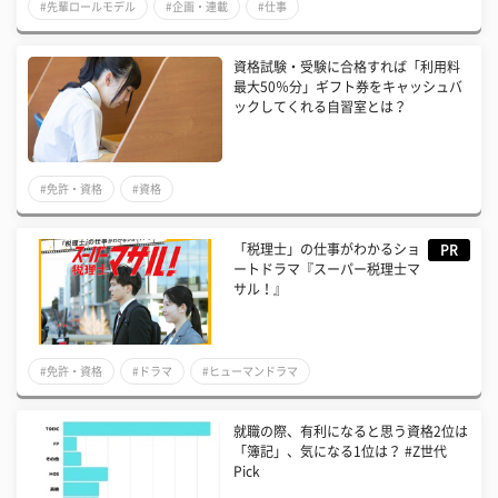
#先輩ロールモデル
#企画・連載
#仕事
資格試験・受験に合格すれば「利用料
最大50％分」ギフト券をキャッシュバ
ックしてくれる自習室とは？
#免許・資格
#資格
「税理士」の仕事がわかるショ
PR
ートドラマ『スーパー税理士マ
サル！』
#免許・資格
#ドラマ
#ヒューマンドラマ
就職の際、有利になると思う資格2位は
「簿記」、気になる1位は？ #Z世代
Pick