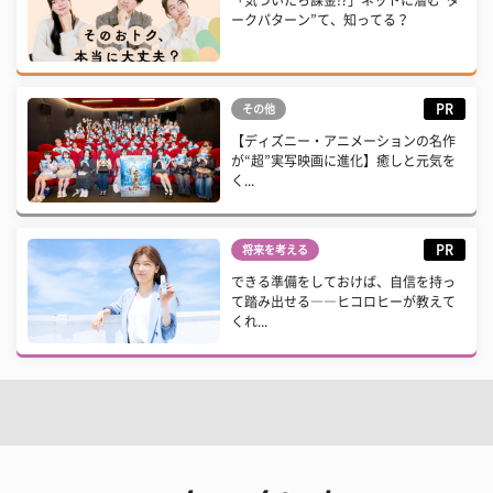
「気づいたら課金!?」ネットに潜む“ダ
ークパターン”て、知ってる？
PR
その他
【ディズニー・アニメーションの名作
が“超”実写映画に進化】癒しと元気を
く...
PR
将来を考える
できる準備をしておけば、自信を持っ
て踏み出せる――ヒコロヒーが教えて
くれ...