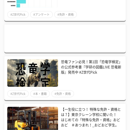
#Z世代Pick
#アンケート
#免許・資格
恐竜ファン必見！第1回「恐竜学検定」
の公式参考書『学研の図鑑LIVE 恐竜新
版』発売中 #Z世代Pick
#Z世代Pick
#本・書籍
#免許・資格
【一生役に立つ！ 特殊な免許・資格と
は？】東京クレーン学校に聞いた！
はじめての「特殊な免許・資格」おど
おど ＃あつまれ！_おどおど学生。