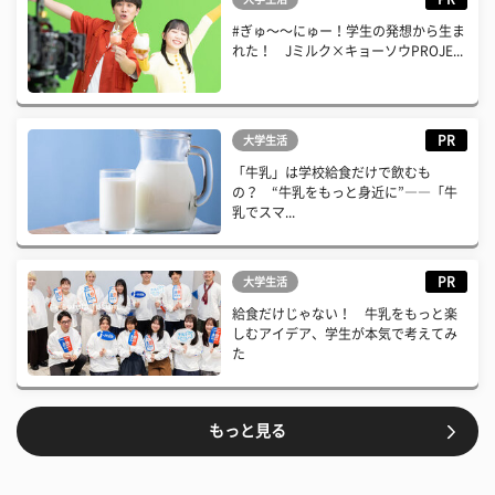
#ぎゅ〜〜にゅー！学生の発想から生ま
れた！ Jミルク×キョーソウPROJE...
PR
大学生活
「牛乳」は学校給食だけで飲むも
の？ “牛乳をもっと身近に”――「牛
乳でスマ...
PR
大学生活
給食だけじゃない！ 牛乳をもっと楽
しむアイデア、学生が本気で考えてみ
た
もっと見る