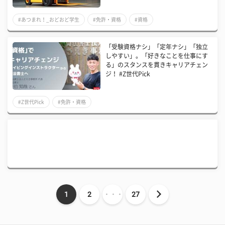
#あつまれ！_おどおど学生
#免許・資格
#資格
「受験資格ナシ」「定年ナシ」「独立
しやすい」。「好きなことを仕事にす
る」のスタンスを貫きキャリアチェン
ジ！ #Z世代Pick
#Z世代Pick
#免許・資格
1
2
・・・
27