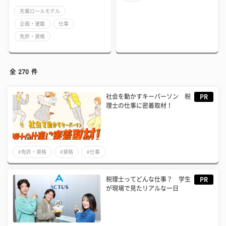
先輩ロールモデル
企画・連載
仕事
免許・資格
全
270
件
社会を動かすキーパーソン 税
PR
理士の仕事に密着取材！
#免許・資格
#資格
#仕事
税理士ってどんな仕事？ 学生
PR
が現場で見たリアルな一日