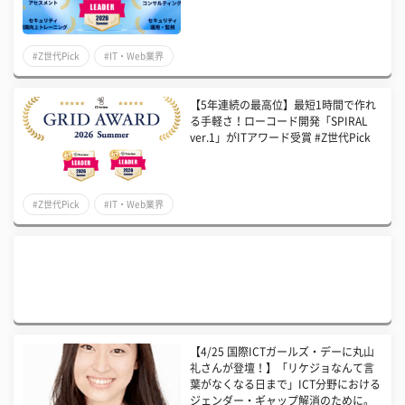
#Z世代Pick
#IT・Web業界
【5年連続の最高位】最短1時間で作れ
る手軽さ！ローコード開発「SPIRAL
ver.1」がITアワード受賞 #Z世代Pick
#Z世代Pick
#IT・Web業界
【4/25 国際ICTガールズ・デーに丸山
礼さんが登壇！】「リケジョなんて言
葉がなくなる日まで」ICT分野における
ジェンダー・ギャップ解消のために。