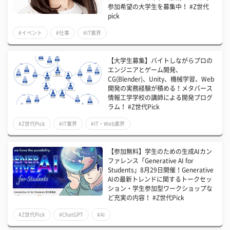
参加希望の大学生を募集中！ #Z世代
pick
#イベント
#仕事
#IT業界
【大学生募集】バイトしながらプロの
エンジニアとゲーム開発、
CG(Blender)、Unity、機械学習、Web
開発の実務経験が積める！メタバース
情報工学学校の講師による開発プログ
ラム！ #Z世代Pick
#Z世代Pick
#IT業界
#IT・Web業界
【参加無料】学生のための生成AIカン
ファレンス「Generative AI for
Students」8月29日開催！Generative
AIの最新トレンドに関するトークセッ
ション・学生参加型ワークショップな
ど充実の内容！ #Z世代Pick
#Z世代Pick
#ChatGPT
#AI