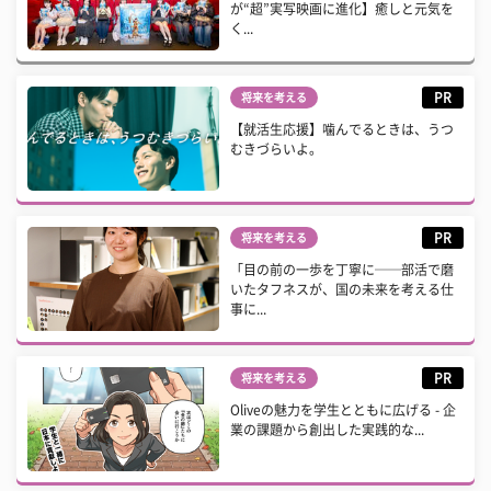
が“超”実写映画に進化】癒しと元気を
く...
PR
将来を考える
【就活生応援】噛んでるときは、うつ
むきづらいよ。
PR
将来を考える
「目の前の一歩を丁寧に──部活で磨
いたタフネスが、国の未来を考える仕
事に...
PR
将来を考える
Oliveの魅力を学生とともに広げる - 企
業の課題から創出した実践的な...