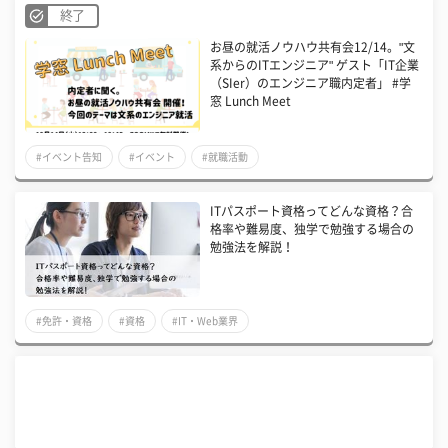
終了
お昼の就活ノウハウ共有会12/14。"文
系からのITエンジニア" ゲスト「IT企業
（SIer）のエンジニア職内定者」 #学
窓 Lunch Meet
#イベント告知
#イベント
#就職活動
ITパスポート資格ってどんな資格？合
格率や難易度、独学で勉強する場合の
勉強法を解説！
#免許・資格
#資格
#IT・Web業界