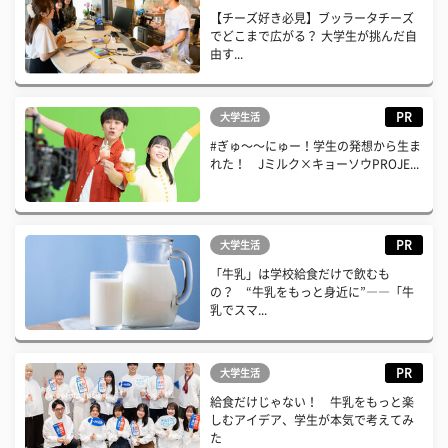
【チーズ好き必見】ブッラータチーズ
でどこまで広がる？ 大学生が挑んだ自
由す...
PR
大学生活
#ぎゅ〜〜にゅー！学生の発想から生ま
れた！ Jミルク×キョーソウPROJE...
PR
大学生活
「牛乳」は学校給食だけで飲むも
の？ “牛乳をもっと身近に”――「牛
乳でスマ...
PR
大学生活
給食だけじゃない！ 牛乳をもっと楽
しむアイデア、学生が本気で考えてみ
た