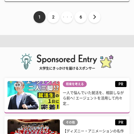
1
2
・・・
6
大学生にきっかけを届けるスポンサー
PR
将来を考える
一人で悩んでいた就活を、相談しなが
ら前へ! エージェントを活用して内々
定...
PR
その他
【ディズニー・アニメーションの名作