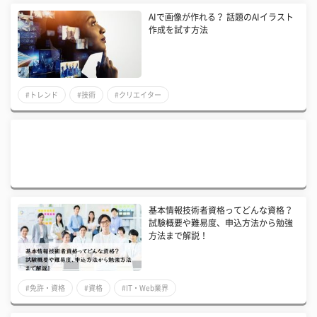
AIで画像が作れる？ 話題のAIイラスト
作成を試す方法
#トレンド
#技術
#クリエイター
基本情報技術者資格ってどんな資格？
試験概要や難易度、申込方法から勉強
方法まで解説！
#免許・資格
#資格
#IT・Web業界