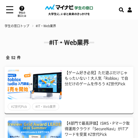
学生の
窓口とは
学生の窓口トップ
#IT・Web業界
#IT・Web業界
全
52
件
【ゲーム好き必見】ただ遊ぶだけじゃ
もったいない！大人気「Roblox」で自
分だけのゲームを作ろう #Z世代Pick
#Z世代Pick
#IT・Web業界
【4部門で最高評価】ISMS・Pマーク取
得運用クラウド「SecureNavi」がITア
ワードを受賞 #Z世代Pick