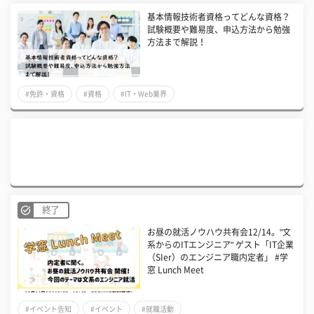
基本情報技術者資格ってどんな資格？
試験概要や難易度、申込方法から勉強
方法まで解説！
#免許・資格
#資格
#IT・Web業界
終了
お昼の就活ノウハウ共有会12/14。"文
系からのITエンジニア" ゲスト「IT企業
（SIer）のエンジニア職内定者」 #学
窓 Lunch Meet
#イベント告知
#イベント
#就職活動