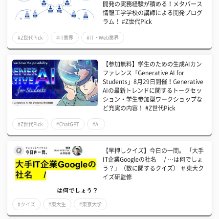
開発の実務経験が積める！メタバース
情報工学学校の講師による開発プログ
ラム！ #Z世代Pick
#Z世代Pick
#IT業界
#IT・Web業界
【参加無料】学生のための生成AIカン
ファレンス「Generative AI for
Students」8月29日開催！Generative
AIの最新トレンドに関するトークセッ
ション・学生参加型ワークショップな
ど充実の内容！ #Z世代Pick
#Z世代Pick
#ChatGPT
#AI
【早押しクイズ】今日の一問。 「大手
IT企業Googleの社名 / …は何でしょ
う？」（数に関するクイズ） ＃東大ク
イズ研監修
#クイズ
#東大生
#東京大学