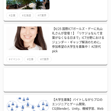
#企業
#北海道
#IT業界
【4/25 国際ICTガールズ・デーに丸山
礼さんが登壇！】「リケジョなんて言
葉がなくなる日まで」ICT分野における
ジェンダー・ギャップ解消のために。
参加希望の大学生を募集中！ #Z世代
pick
#イベント
#仕事
#IT業界
【大学生募集】バイトしながらプロの
エンジニアとゲーム開発、
CG(Blender)、Unity、機械学習、Web