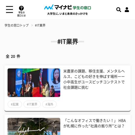
学生の
窓口とは
学生の窓口トップ
#IT業界
#IT業界
全
20
件
米農家の課題、移住支援、メンタルヘ
ルス、こどもの好きを伸ばす場所ーー
小中高生がユースピッチコンテストで
社会課題に挑む
#起業
#IT業界
#海外
「こんなオフィスで働きたい！」 HBA
が札幌に作った“社員の拠り所”とは？