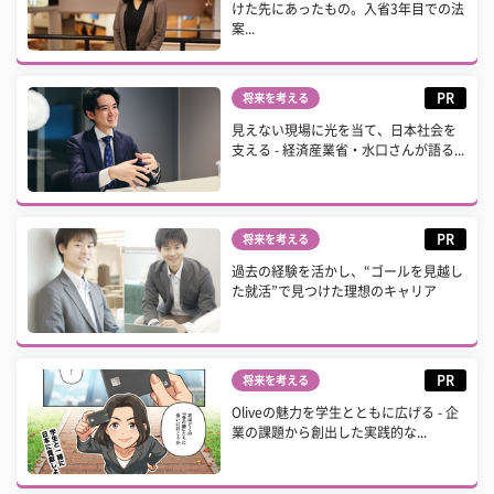
けた先にあったもの。入省3年目での法
案...
PR
将来を考える
見えない現場に光を当て、日本社会を
支える - 経済産業省・水口さんが語る...
PR
将来を考える
過去の経験を活かし、“ゴールを見越し
た就活”で見つけた理想のキャリア
PR
将来を考える
Oliveの魅力を学生とともに広げる - 企
業の課題から創出した実践的な...