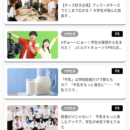
【チーズ好き必見】ブッラータチーズ
でどこまで広がる？ 大学生が挑んだ自
由す...
PR
大学生活
#ぎゅ〜〜にゅー！学生の発想から生ま
れた！ Jミルク×キョーソウPROJE...
PR
大学生活
「牛乳」は学校給食だけで飲むも
の？ “牛乳をもっと身近に”――「牛
乳でスマ...
PR
大学生活
給食だけじゃない！ 牛乳をもっと楽
しむアイデア、学生が本気で考えてみ
た