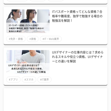
ITパスポート資格ってどんな資格？合
格率や難易度、独学で勉強する場合の
勉強法を解説！
#免許・資格
#資格
#IT・Web業界
UXデザイナーの仕事内容とは？求めら
れるスキルや役立つ資格、UIデザイナ
ーとの違いを解説
#アプリ
#スマホ
#IT業界