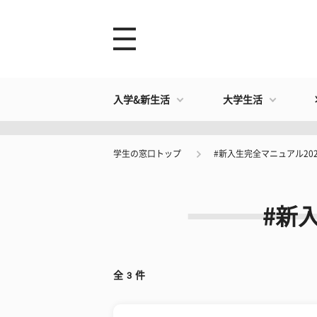
入学&新生活
大学生活
学生の窓口トップ
#新入生完全マニュアル20
#新
全
3
件