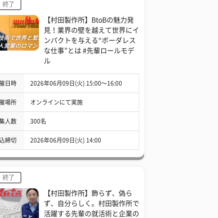
終了
【村田製作所】BtoBの魅力発
見！業界の壁を越えて世界にイ
ンパクトを与える“ボーダレス
な仕事”とは #先輩ロールモデ
ル
催日時
2026年06月09日(火) 15:00〜16:00
催場所
オンラインにて実施
集人数
300名
込締切
2026年06月09日(火) 14:00
終了
【村田製作所】飾らず、偽ら
ず、自分らしく。村田製作所で
活躍する先輩の就活術と企業の