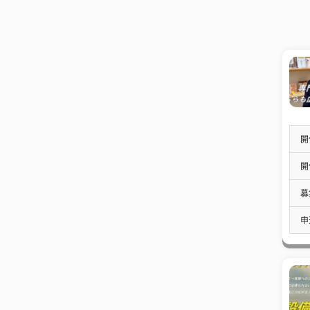
開
開
募
申