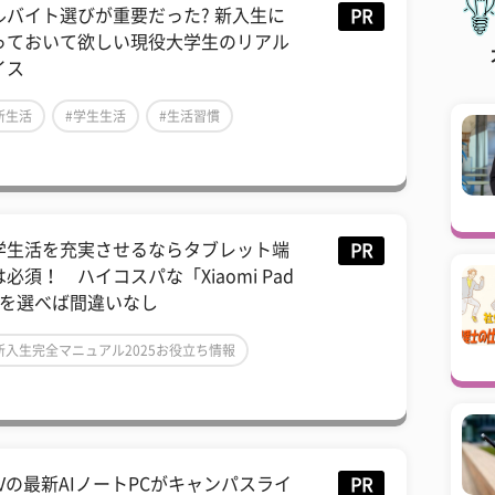
ルバイト選びが重要だった? 新入生に
PR
っておいて欲しい現役大学生のリアル
イス
新生活
#学生生活
#生活習慣
学生活を充実させるならタブレット端
PR
必須！ ハイコスパな「Xiaomi Pad
」を選べば間違いなし
新入生完全マニュアル2025お役立ち情報
MVの最新AIノートPCがキャンパスライ
PR