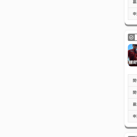
募
申
開
開
募
申