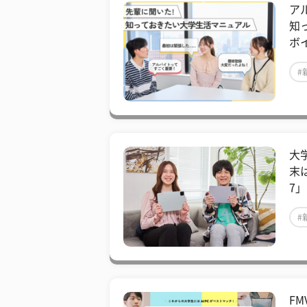
ア
知
ボ
#
大
末は
7
#
F