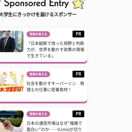
大学生にきっかけを届けるスポンサー
PR
将来を考える
「日本縦断で培った視野と判断
力が、世界を動かす政策の現場
で生きている」
PR
将来を考える
社会を動かすキーパーソン 税
理士の仕事に密着取材！
PR
将来を考える
日本の通信市場はなぜ“複雑で
面白い”のか──IIJmioが切り