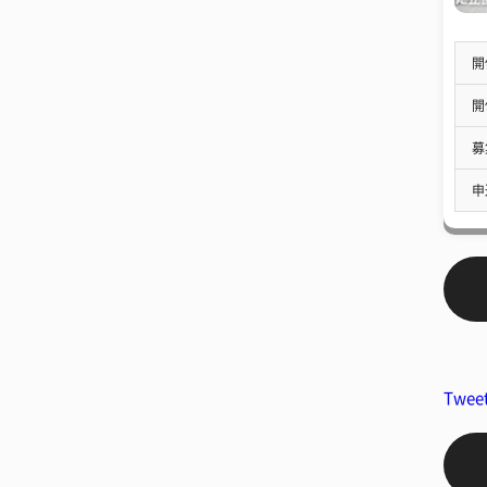
開
開
募
申
Twee