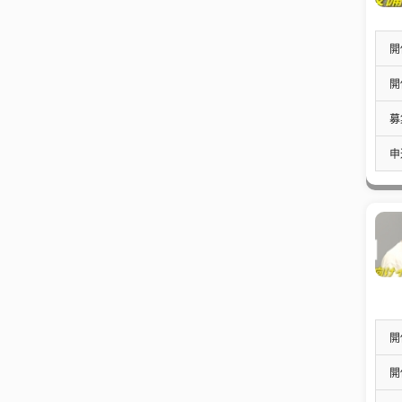
開
開
募
申
開
開