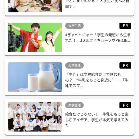
でどこまで広がる？ 大学生が挑んだ自
由す...
PR
大学生活
#ぎゅ〜〜にゅー！学生の発想から生ま
れた！ Jミルク×キョーソウPROJE...
PR
大学生活
「牛乳」は学校給食だけで飲むも
の？ “牛乳をもっと身近に”――「牛
乳でスマ...
PR
大学生活
給食だけじゃない！ 牛乳をもっと楽
しむアイデア、学生が本気で考えてみ
た