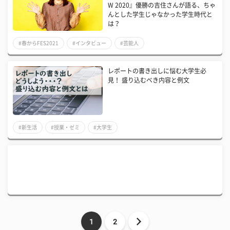
W 2020』優勝の吉住さんが語る、ちゃ
んとした学生じゃなかった学生時代と
は？
#春からFES2021
#インタビュー
#芸能人
レポートの書き出しに悩む大学生必
見！ 盛り込むべき内容と例文
#新生活
#授業・ゼミ
#大学生
1
2