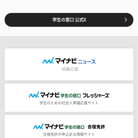
学生の窓口 公式X
学生のための社会人準備応援サイト
合宿免許が申込める情報サイト