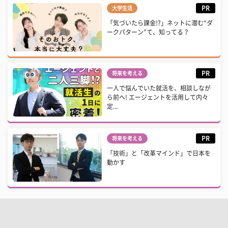
PR
大学生活
「気づいたら課金!?」ネットに潜む“ダ
ークパターン”て、知ってる？
PR
将来を考える
一人で悩んでいた就活を、相談しなが
ら前へ! エージェントを活用して内々
定...
PR
将来を考える
「技術」と「改革マインド」で日本を
動かす