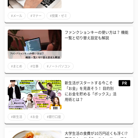
#メール
#マナー
#授業・ゼミ
ファンクションキーの使い方は？ 機能
一覧と切り替え設定も解説
#まとめ
#仕事
#ノートパソコン
新生活がスタートする今こそ
PR
「お金」を見直そう！ 目的別
にお金を貯める「ボックス」活
用術とは？
#新生活
#お金
#銀行口座
大学生活の食費が10万円近くも浮く!?