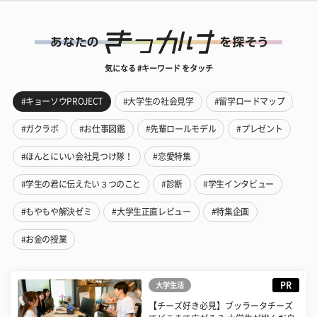
気になる #キーワード をタッチ
#キョーソウPROJECT
#大学生の社会見学
#留学ロードマップ
#ガクラボ
#お仕事図鑑
#先輩ロールモデル
#プレゼント
#ほんとにいい会社見つけ隊！
#恋愛特集
#学生の君に伝えたい３つのこと
#診断
#学生インタビュー
#もやもや解決ゼミ
#大学生正直レビュー
#特集企画
#お金の授業
PR
大学生活
【チーズ好き必見】ブッラータチーズ