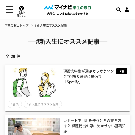
学生の
窓口とは
学生の窓口トップ
#新入生にオススメ記事
#新入生にオススメ記事
全
20
件
現役大学生が選ぶカラオケソン
PR
グTOP5＆練習に最適な
「Spotify」！
#音楽
#新入生にオススメ記事
#新入生完全マニュアル2024お役立ち情報
レポートで引用を使うときの書き方
は？ 課題提出の際に欠かせない基礎知
識