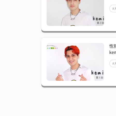
#
性
k
#