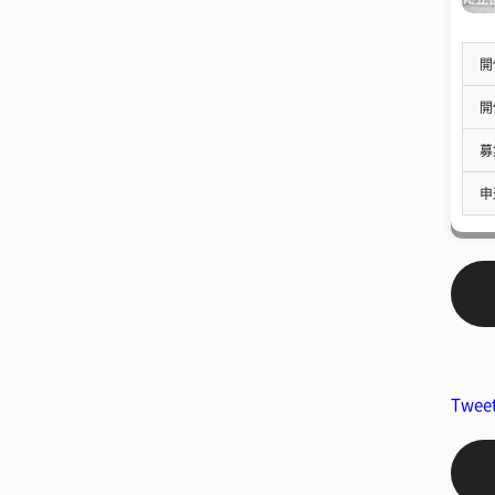
開
開
募
申
Twee