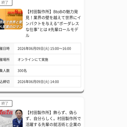
終了
【村田製作所】BtoBの魅力発
見！業界の壁を越えて世界にイ
ンパクトを与える“ボーダレス
な仕事”とは #先輩ロールモデ
ル
催日時
2026年06月09日(火) 15:00〜16:00
催場所
オンラインにて実施
集人数
300名
込締切
2026年06月09日(火) 14:00
終了
【村田製作所】飾らず、偽ら
ず、自分らしく。村田製作所で
活躍する先輩の就活術と企業の