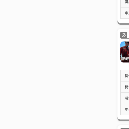
募
申
開
開
募
申