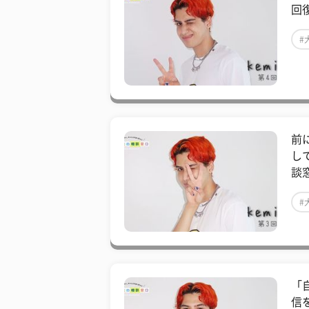
回
#
前
し
談
#
「
信