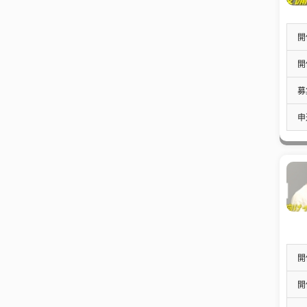
開
開
募
申
開
開