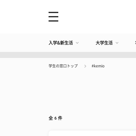
入学&新生活
大学生活
学生の窓口トップ
#kemio
全
6
件