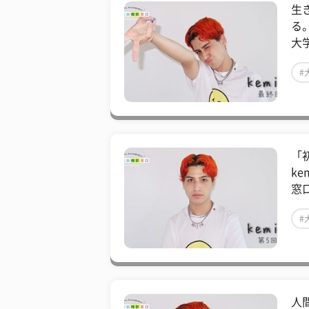
生
る
大
#
「
k
窓
#
人