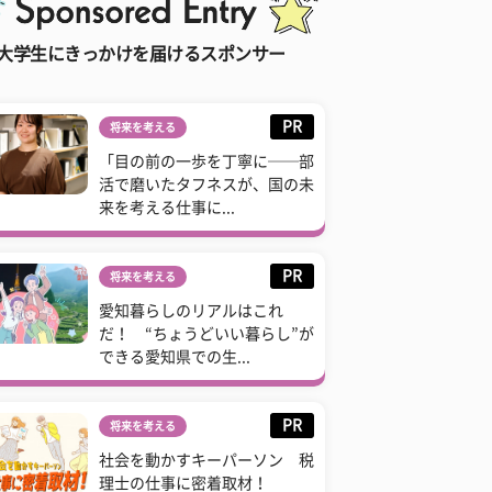
大学生にきっかけを届けるスポンサー
PR
将来を考える
「目の前の一歩を丁寧に──部
活で磨いたタフネスが、国の未
来を考える仕事に...
PR
将来を考える
愛知暮らしのリアルはこれ
だ！ “ちょうどいい暮らし”が
できる愛知県での生...
PR
将来を考える
社会を動かすキーパーソン 税
理士の仕事に密着取材！