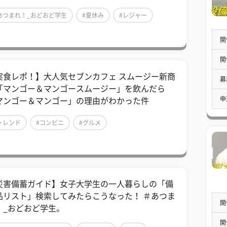
あつまれ！_おどおど学生
#夏休み
#レジャー
開
開
実食レポ！】大人気セブンカフェ スムージー新商
募
「マンゴー＆マンゴースムージー」を飲んだら
申
マンゴー＆マンゴー」の理由がわかった件
トレンド
#コンビニ
#グルメ
災害備蓄ガイド】女子大学生の一人暮らしの「備
品リスト」検索してみたらこうなった！ ＃あつま
開
！_おどおど学生。
開