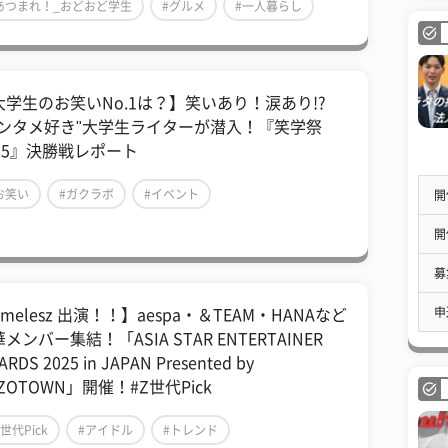
あつまれ！_おどおど学生
#グルメ
#一人暮らし
大学生のお笑いNo.1は？】笑いあり！涙あり!?
エンタメ好き"大学生ライターが潜入！『笑学祭
025』決勝戦レポート
お笑い
#ガクラボ
#イベント
開
開
募
申
imelesz 出演！！】aespa・＆TEAM・HANAなど
メンバー集結！「ASIA STAR ENTERTAINER
RDS 2025 in JAPAN Presented by
ZOTOWN」開催！#Z世代Pick
Z世代Pick
#アイドル
#トレンド