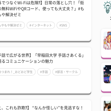
外でつなぐWi-Fiは危険⁈】日常の落とし穴！「街
の無料WiFiやQRコード、使っても大丈夫？」#も
もや解決ゼミ
もやもや解決ゼミ
#インターネット
#SNS
手話で広がる世界】「早稲田大学 手話さあくる」
語るコミュニケーションの魅力
あつまれ！_おどおど学生
#手話
#部活・サークル
え、これも詐欺⁈】 “なんか怪しい”を見逃すな！