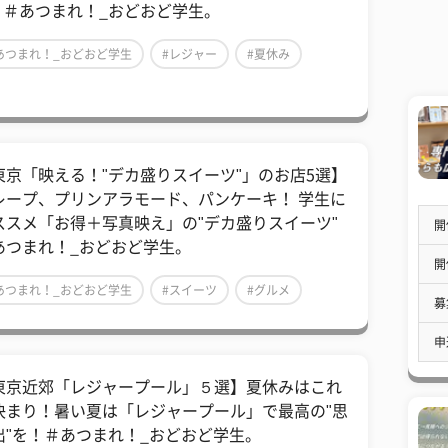
選 ＃あつまれ！_おどおど学生。
あつまれ！_おどおど学生
#レジャー
#夏休み
東京「映える！"デカ盛りスイーツ"」のお店5選】
レープ、プリンアラモード、パンケーキ！ 学生に
ススメ「お得＋写真映え」の"デカ盛りスイーツ"
開
あつまれ！_おどおど学生。
開
あつまれ！_おどおど学生
#スイーツ
#グルメ
募
申
東京近郊「レジャープール」５選】夏休みはこれ
決まり！暑い夏は「レジャープール」で最高の"思
出"を！＃あつまれ！_おどおど学生。