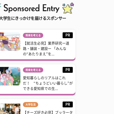
大学生にきっかけを届けるスポンサー
PR
将来を考える
【就活生必見】業界研究ー道
路・舗装・建設ー 「みんな
の“あたりまえ”を...
PR
将来を考える
愛知暮らしのリアルはこれ
だ！ “ちょうどいい暮らし”が
できる愛知県での生...
PR
大学生活
【チーズ好き必見】ブッラータ