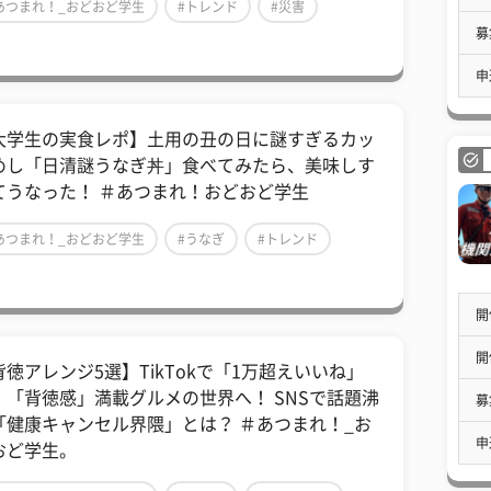
あつまれ！_おどおど学生
#トレンド
#災害
募
申
大学生の実食レポ】土用の丑の日に謎すぎるカッ
めし「日清謎うなぎ丼」食べてみたら、美味しす
てうなった！ ＃あつまれ！おどおど学生
あつまれ！_おどおど学生
#うなぎ
#トレンド
開
開
背徳アレンジ5選】TikTokで「1万超えいいね」
！「背徳感」満載グルメの世界へ！ SNSで話題沸
募
「健康キャンセル界隈」とは？ ＃あつまれ！_お
申
おど学生。