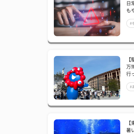
日
も
#
【
万
行
#
【
暑