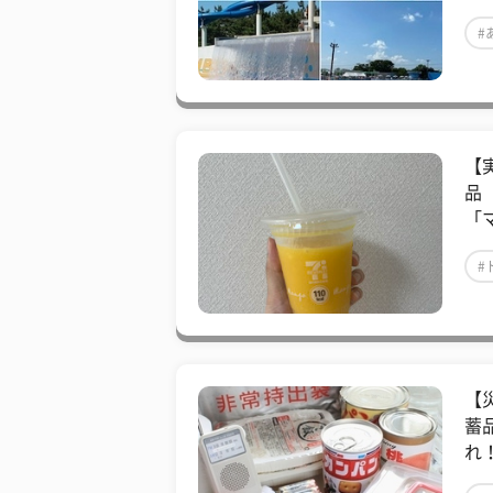
#
【
品
「
#
【
蓄
れ