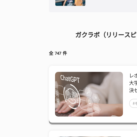
ガクラボ（リリースピ
全
747
件
レ
大
決
#