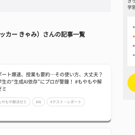
き
学
ッカー きゃみ）さんの記事一覧
ポート爆速、授業も要約…その使い方、大丈夫？
学生の“生成AI依存”にプロが警鐘！ #もやもや解
ゼミ
もやもや解決ゼミ
#AI
#テスト・レポート