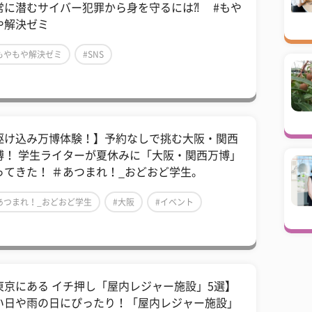
常に潜むサイバー犯罪から身を守るには⁈ #もや
や解決ゼミ
もやもや解決ゼミ
#SNS
駆け込み万博体験！】予約なしで挑む大阪・関西
博！ 学生ライターが夏休みに「大阪・関西万博」
ってきた！ ＃あつまれ！_おどおど学生。
あつまれ！_おどおど学生
#大阪
#イベント
東京にある イチ押し「屋内レジャー施設」5選】
い日や雨の日にぴったり！「屋内レジャー施設」