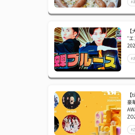
#
【
"
2
#
【t
豪華
AWA
ZO
#