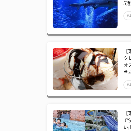
5
#
【
ク
オ
＃
#
【
で
い