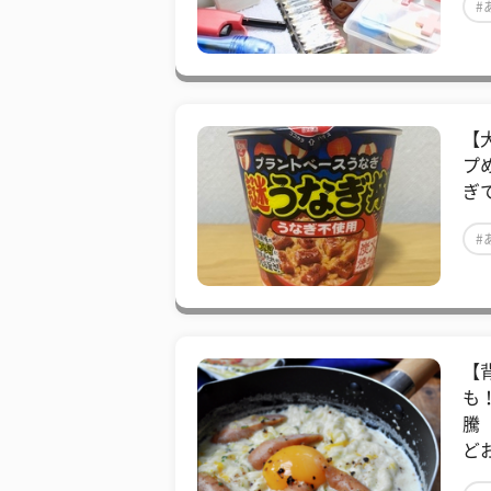
#
【
プ
ぎ
#
【
も
騰
ど