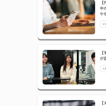
【
中
や
#
【
が
#
【