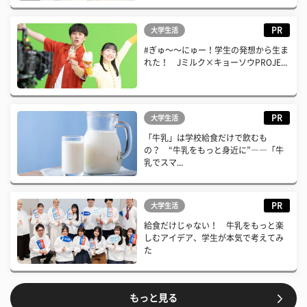
PR
大学生活
#ぎゅ〜〜にゅー！学生の発想から生ま
れた！ Jミルク×キョーソウPROJE...
PR
大学生活
「牛乳」は学校給食だけで飲むも
の？ “牛乳をもっと身近に”――「牛
乳でスマ...
PR
大学生活
給食だけじゃない！ 牛乳をもっと楽
しむアイデア、学生が本気で考えてみ
た
もっと見る