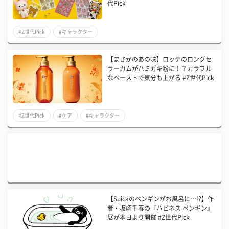
代Pick
#Z世代Pick
#キャラクター
【まさかのあの味】ロッテのロングセ
ラーガムがハミガキ粉に！？カラフル
なペーストで気分も上がる #Z世代Pick
#Z世代Pick
#ケア
#キャラクター
【Suicaのペンギンがお風呂に…!?】作
者・坂崎千春の『ハピネス ペンギン』
展が本日より開催 #Z世代Pick