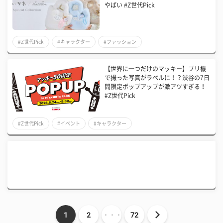
やばい #Z世代Pick
#Z世代Pick
#キャラクター
#ファッション
【世界に一つだけのマッキー】プリ機
で撮った写真がラベルに！？渋谷の7日
間限定ポップアップが激アツすぎる！
#Z世代Pick
#Z世代Pick
#イベント
#キャラクター
1
2
・・・
72