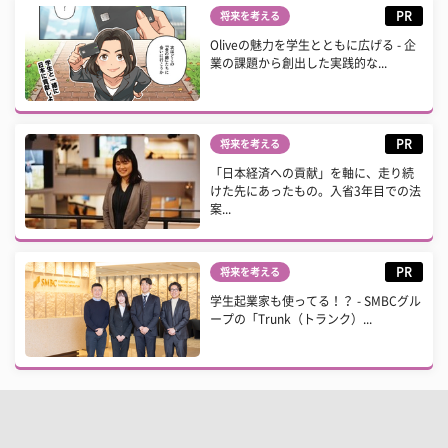
PR
将来を考える
Oliveの魅力を学生とともに広げる - 企
業の課題から創出した実践的な...
PR
将来を考える
「日本経済への貢献」を軸に、走り続
けた先にあったもの。入省3年目での法
案...
PR
将来を考える
学生起業家も使ってる！？ - SMBCグル
ープの「Trunk（トランク）...