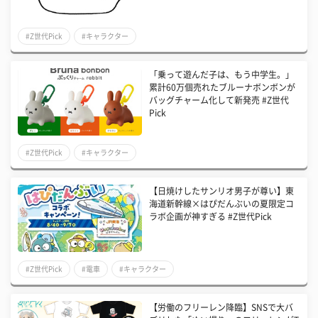
#Z世代Pick
#キャラクター
「乗って遊んだ子は、もう中学生。」
累計60万個売れたブルーナボンボンが
バッグチャーム化して新発売 #Z世代
Pick
#Z世代Pick
#キャラクター
【日焼けしたサンリオ男子が尊い】東
海道新幹線×はぴだんぶいの夏限定コ
ラボ企画が神すぎる #Z世代Pick
#Z世代Pick
#電車
#キャラクター
【労働のフリーレン降臨】SNSで大バ