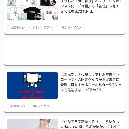
ズリした「ぬい撮り」のフリーレンがT
シャツ化！「増量」も「雀荘」も尊す
ぎて無理 #Z世代Pick
#Z世代Pick
#キャラクター
#マンガ・アニメ
【エモさ全開の夏コラボ】永井博×ハ
ローキティの限定グッズが蔦屋書店に
登場！可愛すぎるキーホルダーやTシャ
ツを見逃すな！ #Z世代Pick
#Z世代Pick
#キャラクター
「可愛すぎて語彙力失う！」ちいかわ
×dazzlinの初コラボが神がかりすぎて