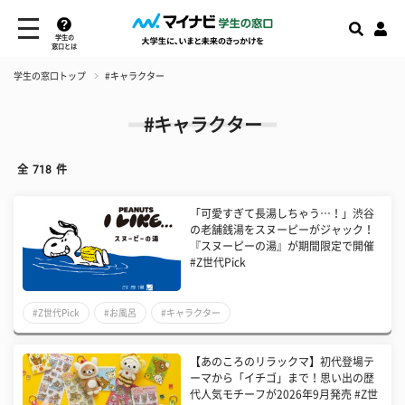
学生の
窓口とは
学生の窓口トップ
#キャラクター
#キャラクター
全
718
件
「可愛すぎて長湯しちゃう…！」渋谷
の老舗銭湯をスヌーピーがジャック！
『スヌーピーの湯』が期間限定で開催
#Z世代Pick
#Z世代Pick
#お風呂
#キャラクター
【あのころのリラックマ】初代登場テ
ーマから「イチゴ」まで！思い出の歴
代人気モチーフが2026年9月発売 #Z世