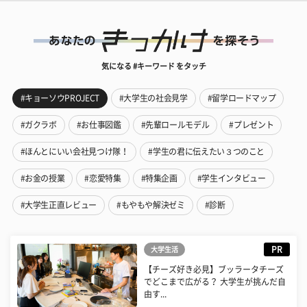
気になる #キーワード をタッチ
#キョーソウPROJECT
#大学生の社会見学
#留学ロードマップ
#ガクラボ
#お仕事図鑑
#先輩ロールモデル
#プレゼント
#ほんとにいい会社見つけ隊！
#学生の君に伝えたい３つのこと
#お金の授業
#恋愛特集
#特集企画
#学生インタビュー
#大学生正直レビュー
#もやもや解決ゼミ
#診断
PR
大学生活
【チーズ好き必見】ブッラータチーズ
でどこまで広がる？ 大学生が挑んだ自
由す...