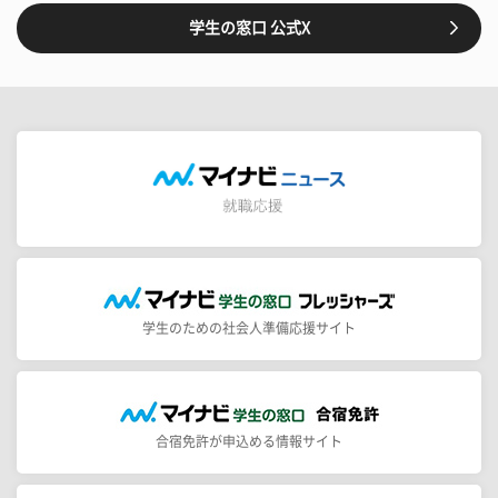
学生の窓口 公式X
学生のための社会人準備応援サイト
合宿免許が申込める情報サイト