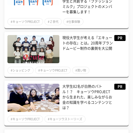
学生と共創する「ファッション
ミルク」プロジェクトのメンバ
ーを募集します！
#キョーソウPROJECT
#Ｚ世代
#仕事体験
現役大学生が考える『エキュー
PR
トの存在』とは。20周年ブラン
ドムービー制作の裏側を大公開
#ショッピング
#キョーソウPROJECT
#買い物
大学生82名が白熱のバト
PR
ル！？ キョーソウPROJECT
から生まれた、楽しみながらお
金の知識を学べるコンテンツと
は？
#キョーソウPROJECT
#キョーソウストーリーズ