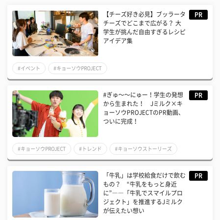
【チーズ好き必見】ブッラータ
PR
チーズでどこまで広がる？ 大
学生が挑んだ自由すぎるレシピ
アイデア集
#イベント
#キョーソウPROJECT
#ぎゅ〜〜にゅー！学生の発想
PR
から生まれた！ Jミルク×キ
ョーソウPROJECTのPR動画、
ついに完成！
#キョーソウPROJECT
#トレンド
#キョーソウストーリーズ
「牛乳」は学校給食だけで飲む
PR
もの？ “牛乳をもっと身近
に”――「牛乳でスマイルプロ
ジェクト」を推進するJミルク
が伝えたい想い