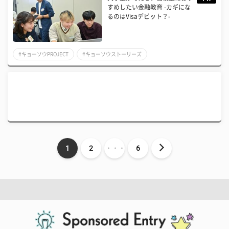
すめしたい金融教育 -カギにな
るのはVisaデビット？-
#キョーソウPROJECT
#キョーソウストーリーズ
1
2
・・・
6