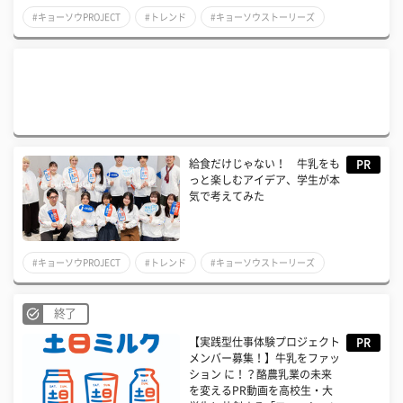
#キョーソウPROJECT
#トレンド
#キョーソウストーリーズ
給食だけじゃない！ 牛乳をも
PR
っと楽しむアイデア、学生が本
気で考えてみた
#キョーソウPROJECT
#トレンド
#キョーソウストーリーズ
終了
【実践型仕事体験プロジェクト
PR
メンバー募集！】牛乳をファッ
ション に！？酪農乳業の未来
を変えるPR動画を高校生・大