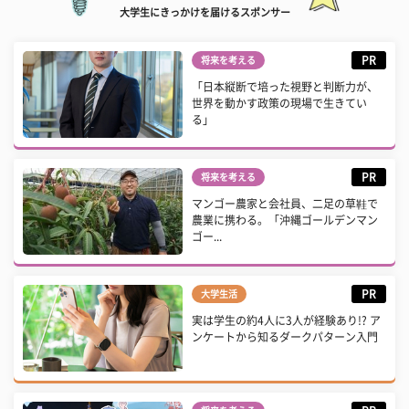
大学生にきっかけを届けるスポンサー
PR
将来を考える
「日本縦断で培った視野と判断力が、
世界を動かす政策の現場で生きてい
る」
PR
将来を考える
マンゴー農家と会社員、二足の草鞋で
農業に携わる。「沖縄ゴールデンマン
ゴー...
PR
大学生活
実は学生の約4人に3人が経験あり!? ア
ンケートから知るダークパターン入門