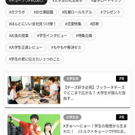
#キョーソウPROJECT
#大学生の社会見学
#留学ロードマップ
#ガクラボ
#お仕事図鑑
#先輩ロールモデル
#プレゼント
#ほんとにいい会社見つけ隊！
#恋愛特集
#診断
#お金の授業
#学生インタビュー
#特集企画
#大学生正直レビュー
#もやもや解決ゼミ
#学生の君に伝えたい３つのこと
PR
大学生活
【チーズ好き必見】ブッラータチーズ
でどこまで広がる？ 大学生が挑んだ自
由す...
PR
大学生活
#ぎゅ〜〜にゅー！学生の発想から生ま
れた！ Jミルク×キョーソウPROJE...