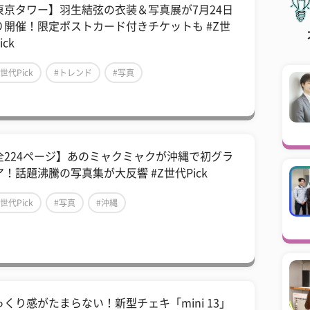
東京タワー】羽生結弦の衣装＆写真展が7月24日
り開催！限定ポストカード付きチケットも #Z世
ick
Z世代Pick
#トレンド
#写真
全224ページ】あのミャクミャクが沖縄で初グラ
ア！話題沸騰の写真集が大反響 #Z世代Pick
Z世代Pick
#写真
#沖縄
っくり感がたまらない！新型チェキ「mini 13」