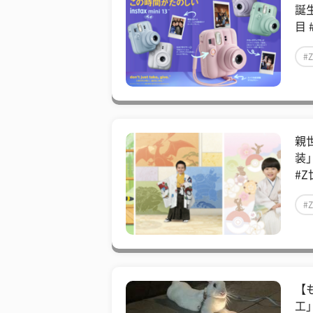
誕
目 
#
親
装
#Z
#
【
工