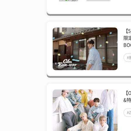
【
限定
BO
#
【O
&
#