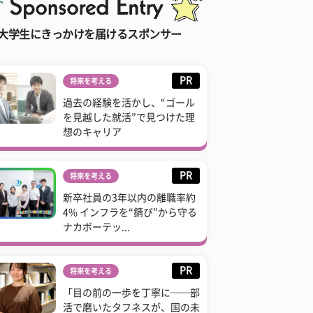
大学生にきっかけを届けるスポンサー
PR
将来を考える
過去の経験を活かし、“ゴール
を見越した就活”で見つけた理
想のキャリア
PR
将来を考える
新卒社員の3年以内の離職率約
4% インフラを“錆び”から守る
ナカボーテッ...
PR
将来を考える
「目の前の一歩を丁寧に──部
活で磨いたタフネスが、国の未