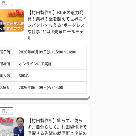
終了
【村田製作所】BtoBの魅力発
見！業界の壁を越えて世界にイ
ンパクトを与える“ボーダレス
な仕事”とは #先輩ロールモデ
ル
催日時
2026年06月09日(火) 15:00〜16:00
催場所
オンラインにて実施
集人数
300名
込締切
2026年06月09日(火) 14:00
終了
【村田製作所】飾らず、偽ら
ず、自分らしく。村田製作所で
活躍する先輩の就活術と企業の