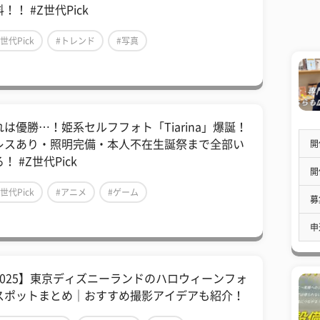
！！ #Z世代Pick
Z世代Pick
#トレンド
#写真
れは優勝…！姫系セルフフォト「Tiarina」爆誕！
レスあり・照明完備・本人不在生誕祭まで全部い
開
！ #Z世代Pick
開
Z世代Pick
#アニメ
#ゲーム
募
申
2025】東京ディズニーランドのハロウィーンフォ
スポットまとめ｜おすすめ撮影アイデアも紹介！