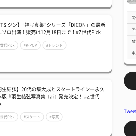
開
BTS ジン】”神写真集”シリーズ「DICON」の最新
開
にソロ出演！販売は12月18日まで！#Z世代Pick
募
Z世代Pick
#K-POP
#トレンド
申
羽生結弦】20代の集大成とスタートライン―永久
存版『羽生結弦写真集 Tai』発売決定！ #Z世代
k
Twee
Z世代Pick
#スケート
#写真