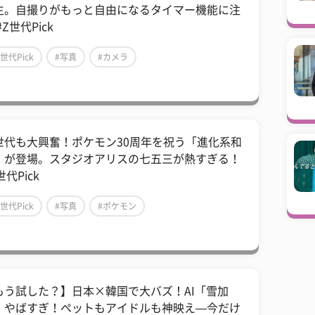
生。自撮りがもっと自由になるタイマー機能に注
#Z世代Pick
Z世代Pick
#写真
#カメラ
世代も大興奮！ポケモン30周年を祝う「進化系和
」が登場。スタジオアリスの七五三が熱すぎる！
世代Pick
Z世代Pick
#写真
#ポケモン
もう試した？】日本×韓国で大バズ！AI「雪加
」やばすぎ！ペットもアイドルも神映え—今だけ