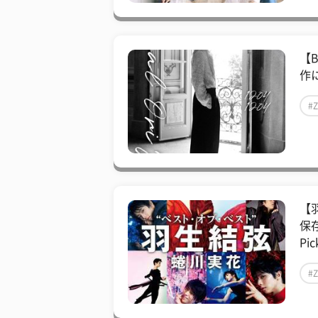
【
作
#
【
保
Pic
#