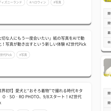
ディズニーランド
#ハロウィン
#写真
開
開
募
大切な人にもう一度会いたい」紙の写真をAIで動
申
化！写真が動き出すという新しい体験 #Z世代Pick
Z世代Pick
#写真
業界初⁉】愛犬と“おそろ着物”で撮れる時代キタ
開
 O‑SO‑RO PHOTO、9/8スタート！#Z世代
k
開