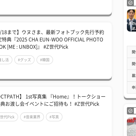
5/18まで】ウヌさま、最新フォトブック先行予約
特典『2025 CHA EUN-WOO OFFICIAL PHOTO
OK [ME : UNBOX]』 #Z世代Pick
開
推し活
#グッズ
#韓国
開
募
申
CTPATH】 1st写真集 『Home』！トークショー
特典お渡し会イベントにご招待も！ #Z世代Pick
Z世代Pick
#音楽業界
#写真