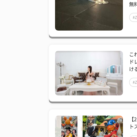
無料
#
こ
ド
ける
#
【
ト