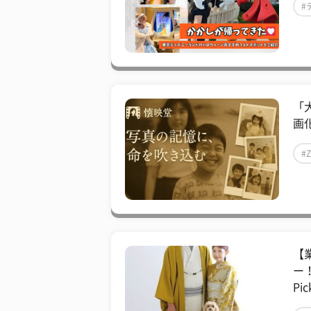
#
「
画
#
【
ー！
Pic