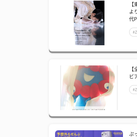
【
よ
代P
#
【
ビ
#
ぷ