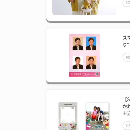
#
ス
り
#
【S
か
＋
#