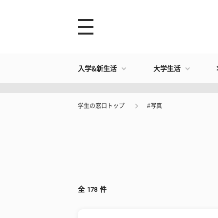
入学&新生活
大学生活
学生の窓口トップ
#写真
全
178
件