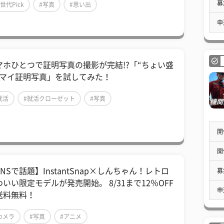
募
Z世代Pick
#写真
#思い出
申
マホひとつで証明写真の撮影が完結!?「“ちょい盛
“マイ証明写真」を試してみた！
就活
#就活クローゼット
#写真
開
開
NSで話題】InstantSnap×しんちゃん！レトロ
募
わいい限定モデルが発売開始。 8/31まで12％OFF
申
送料無料！
カメラ
#写真
#アニメ