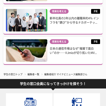
PR
将来を考える
新卒社員の3年以内の離職率約4% イン
フラを“錆び”から守るナカボーテッ...
PR
将来を考える
日本の通信市場はなぜ“複雑で面白
い”のか──IIJmioが切り拓いたMV...
学生の窓口トップ
編集者一覧
編集者紹介 マイナビニュース編集部さん
学生の窓口会員になってきっかけを探そう！