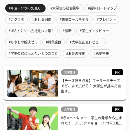
#キョーソウPROJECT
#大学生の社会見学
#留学ロードマップ
#ガクラボ
#お仕事図鑑
#先輩ロールモデル
#プレゼント
#ほんとにいい会社見つけ隊！
#診断
#学生インタビュー
#もやもや解決ゼミ
#特集企画
#大学生正直レビュー
#学生の君に伝えたい３つのこと
#お金の授業
#恋愛特集
PR
大学生活
【チーズ好き必見】ブッラータチーズ
でどこまで広がる？ 大学生が挑んだ自
由す...
PR
大学生活
#ぎゅ〜〜にゅー！学生の発想から生ま
れた！ Jミルク×キョーソウPROJE...