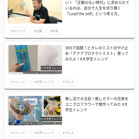
い！ 「正解のない時代」に求められて
いるのは、自分で人生を切り開く
「Lead the self」という考え方。
#キャリア
#仕事
#将来
SNSで話題！ビオレのミスト日やけ止
め「アクアプロテクトミスト」使って
みたよ！#大学生トレンド
#トレンド
#大学トレンド
#グルメ
推し活で大注目！推しカラーの花束を
ユニクロフラワーで推作ってみた #大
学生トレンド
#トレンド
#大学トレンド
#グルメ