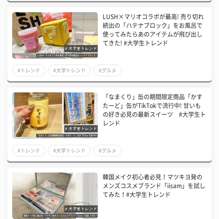
LUSH×マリオコラボが最高! 売り切れ
続出の「ハテナブロック」をお風呂で
使ってみたらあのアイテムが飛び出し
てきた! #大学生トレンド
#トレンド
#大学トレンド
#グルメ
「なまくり」缶の期間限定商品「かす
たーど」缶がTikTokで流行中! 甘いも
の好き必見の最新スイーツ #大学生ト
レンド
#トレンド
#大学トレンド
#グルメ
韓国メイク初心者必見！マツキヨ発の
メンズコスメブランド「iisam」を試し
てみた！#大学生トレンド