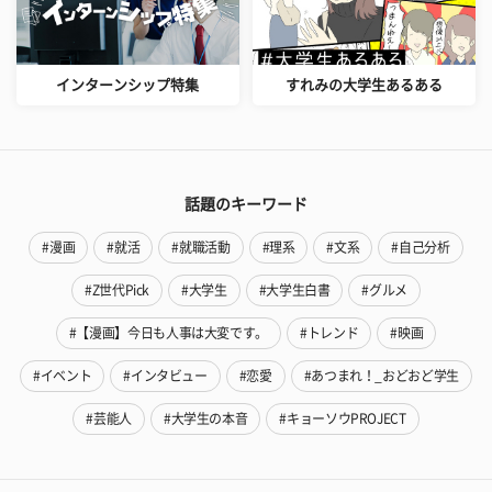
インターンシップ特集
すれみの大学生あるある
話題のキーワード
#漫画
#就活
#就職活動
#理系
#文系
#自己分析
#Z世代Pick
#大学生
#大学生白書
#グルメ
#【漫画】今日も人事は大変です。
#トレンド
#映画
#イベント
#インタビュー
#恋愛
#あつまれ！_おどおど学生
#芸能人
#大学生の本音
#キョーソウPROJECT